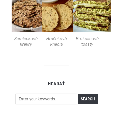
Semienkové
Hrnčeková
Brokolicové
krekry
knedľa
toasty
HĽADAŤ