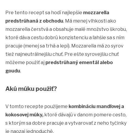
Pre tento recept sa hodí najlepšie
mozzarella
predstrúhaná z obchodu
. Má menej vlhkosti ako
mozzarella čerstvá a obsahuje malé množstvo škrobu,
ktoré dáva cestu dobrú konzistenciu a ľahšie sa s ním
pracuje (menej sa trhá a lepí). Mozzarella má zo syrov
tiež najneutrálnejšiu chuť. Pre ešte syrovejšiu chuť
môžeme použiť aj
predstrúhaný ementál alebo
goudu
.
Akú múku použiť?
V tomto recepte použijeme
kombináciu mandľovej a
kokosovej múky,
ktoré dávajú v danom pomere cesto,
s ktorým sa dobre pracuje a vytvarovať z neho tyčinky
je naozaj jednoduché.