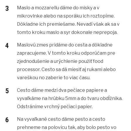
Maslo a mozzarellu dáme do misky a v
mikrovlnke alebo na sporáku ich roztopíme.
Dôkladne ich premiešame. Nevadí však ak sa v
tomto kroku maslo a syr dokonale neprepoja.
Maslovú zmes pridáme do cesta a dôkladne
zapracujeme. V tomto kroku odporúčam pre
zjednodušenie a urýchlenie použiť food
processor. Cesto sa dá miesiť aj rukami alebo
vareškou no zaberie to viac času.
Cesto dáme medzi dva pečiace papiere a
vyvaľkáme na hrúbku 5mm a do tvaru obdĺžnika.
Odstránime vrchný pečiaci papier.
Na vyvaľkané cesto dáme pesto a cesto
prehneme na polovicu tak, aby bolo pesto vo