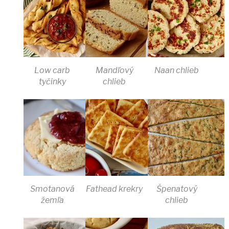
Low carb
Mandľový
Naan chlieb
tyčinky
chlieb
Smotanová
Fathead krekry
Špenatový
žemľa
chlieb