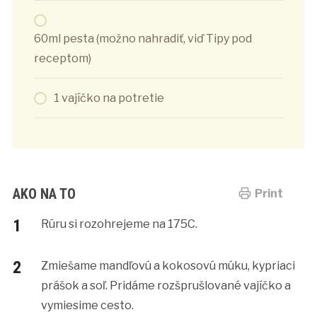
60ml pesta (možno nahradiť, viď Tipy pod
receptom)
1 vajíčko na potretie
AKO NA TO
Print
Rúru si rozohrejeme na 175C.
Zmiešame mandľovú a kokosovú múku, kypriaci
prášok a soľ. Pridáme rozšprušlované vajíčko a
vymiesime cesto.