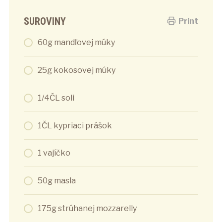
SUROVINY
Print
60g mandľovej múky
25g kokosovej múky
1/4ČL soli
1ČL kypriaci prášok
1 vajíčko
50g masla
175g strúhanej mozzarelly