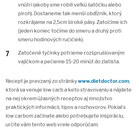
vnútri (akoby sme robili veľkú šatôčku alebo
piroh). Dostaneme tak menší obdĺžnik, ktorý
rozkrájame na 2,5cm široké pásy. Zatočíme ich
(jeden koniec točíme do smeru a druhý proti
smeru hodinových ručičiek).
Zatočené tyčinky potrieme rozšprušlovaným
vajíčkom a pečieme 15-20 minút do zlatista.
Recept je prevzaný zo stránky
www.dietdoctor.com
,
ktorá sa venuje low carb a keto stravovaniu a nájdete
na nej okrem úžasných receptov aj množstvo
praktických informácii, tipov a rozhovorov. Pokiaľ s
low carbom začínate alebo potrebujete inšpiráciu,
určite vám tento web vrele odporúčam.