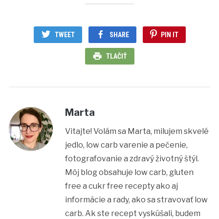
TWEET
SHARE
PIN IT
TLAČIŤ
Marta
Vitajte! Volám sa Marta, milujem skvelé
jedlo, low carb varenie a pečenie,
fotografovanie a zdravý životný štýl.
Môj blog obsahuje low carb, gluten
free a cukr free recepty ako aj
informácie a rady, ako sa stravovať low
carb. Ak ste recept vyskúšali, budem