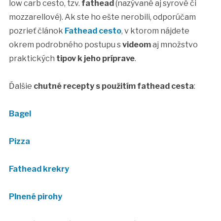
low carb cesto, tzv.
fathead
(nazývané aj syrové či
mozzarellové). Ak ste ho ešte nerobili, odporúčam
pozrieť článok
Fathead cesto
, v ktorom nájdete
okrem podrobného postupu s
videom
aj množstvo
praktických
tipov k jeho príprave
.
Ďalšie
chutné recepty s použitím fathead cesta
:
Bagel
Pizza
Fathead krekry
Plnené pirohy