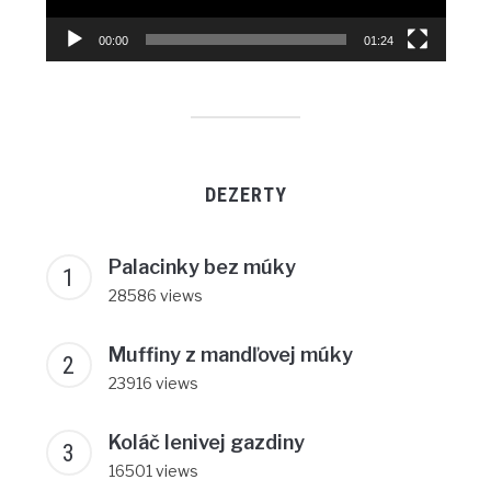
00:00
01:24
DEZERTY
Palacinky bez múky
28586 views
Muffiny z mandľovej múky
23916 views
Koláč lenivej gazdiny
16501 views