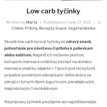
Low carb tyčinky
Written by
Marta
Published on
June 17, 2021
in
Chlieb
,
Prílohy
,
Recepty
,
Snack
,
Vegetariánske
Skvelé low carb syrové tyčinky sú
zdravý snack,
pohostenie pre návštevu či príloha k polievkam
alebo šalátom.
Naplniť ich môžeme pestom,
kečupom, marinara omáčkou (recept na domácu
marinara omáčku nájdete v Tipoch pod receptom)
prípadne pomletými oškvarkami. Veľmi dobre sa
párujú s rôznymi dipmi: jogurtovým, paradajkovým,
majonézovým či avokádovým.
Na prípravu tyčiniek použijeme asi najobľúbenejšie