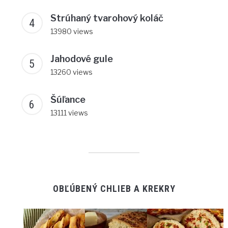
Strúhaný tvarohový koláč
13980 views
Jahodové gule
13260 views
Šúľance
13111 views
OBĽÚBENÝ CHLIEB A KREKRY