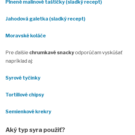
Plnené malinové taštičky (sladký recept)
Jahodová galetka (sladký recept)
Moravské koláče
Pre ďalšie
chrumkavé snacky
odporúčam vyskúšať
napríklad aj:
Syrové tyčinky
Tortillové chipsy
Semienkové krekry
Aký typ syra použiť?