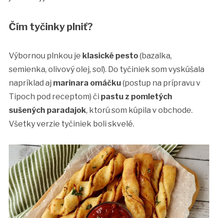
Čím tyčinky plniť?
Výbornou plnkou je
klasické pesto
(bazalka,
semienka, olivový olej, soľ). Do tyčiniek som vyskúšala
napríklad aj
marinara omáčku
(postup na prípravu v
Tipoch pod receptom) či
pastu z pomletých
sušených paradajok
, ktorú som kúpila v obchode.
Všetky verzie tyčiniek boli skvelé.