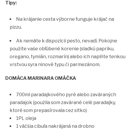
Tipy:
Na krájanie cesta výborne funguje krájač na
pizzu.
Ak nemáte k dispozícii pesto, nevadí. Pokojne
použite vaše obľúbené korenie (sladkú papriku,
oregano, tymián, rozmarín) alebo ich naplňte tenkou
vrstvou syra ninové typu či parmezánom.
DOMÁCA MARINARA OMÁČKA
700ml paradajkového pyré alebo zaváraných
paradajok (použila som zavárané celé paradajky,
ktoré som prepasírovala cez sitko)
1PL oleja
1 väčšia cibuľa nakrájaná na drobno