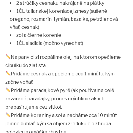
2 strúčiky cesnaku nakrájané na plátky
1ČL talianskej koreniacej zmesy (sušené
oregano, rozmarín, tymián, bazalka, petržlenová
vňať, cesnak)
soľ a čierne korenie
1ČL sladidla (možno vynechať)
Na panvici si rozpálime olej, na ktorom opečieme
cibuľku do zlatista.
Pridáme cesnak a opečieme cca 1 minútu, kým
začne voňať.
Pridáme paradajkové pyré (ak používame celé
zavárané paradajky, proces urýchlime ak ich
prepasírujeme cez sitko).
Pridáme koreniny a soľ a necháme cca 10 minút
jemne bublať, kým sa objem zredukuje o zhruba
polovicu a omáčka zhustne.