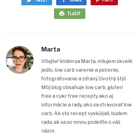
TWEET
SHARE
PIN IT
TLAČIŤ
Marta
Vitajte! Volám sa Marta, milujem skvelé
jedlo, low carb varenie a pečenie,
fotografovanie a zdravý životný štýl.
Môj blog obsahuje low carb, gluten
free a cukr free recepty ako aj
informácie a rady, ako sa stravovať low
carb. Ak ste recept vyskúšali, budem
rada, ak sa so mnou podelíte o váš
názor.