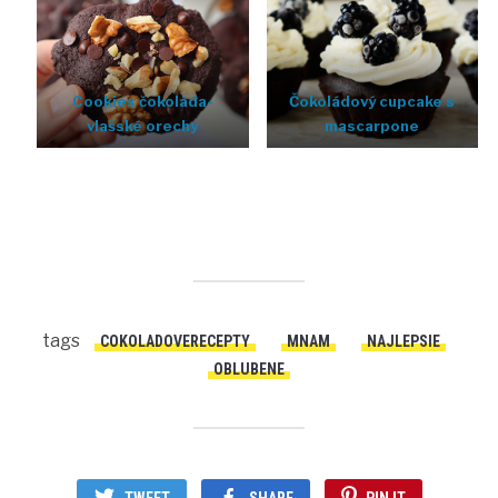
Cookies čokoláda-
Čokoládový cupcake s
vlašské orechy
mascarpone
tags
COKOLADOVERECEPTY
MNAM
NAJLEPSIE
OBLUBENE