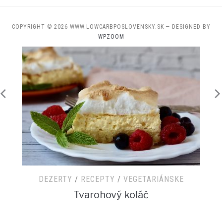
COPYRIGHT © 2026 WWW.LOWCARBPOSLOVENSKY.SK
— DESIGNED BY
WPZOOM
DEZERTY
/
RECEPTY
/
SNACK
/
VEGETARIÁN
Jahodová cheesecake pena