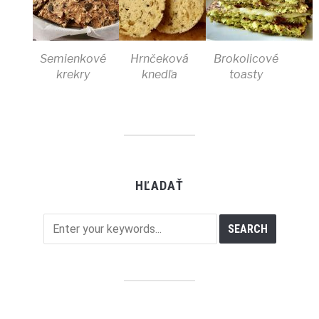
Semienkové
Hrnčeková
Brokolicové
krekry
knedľa
toasty
HĽADAŤ