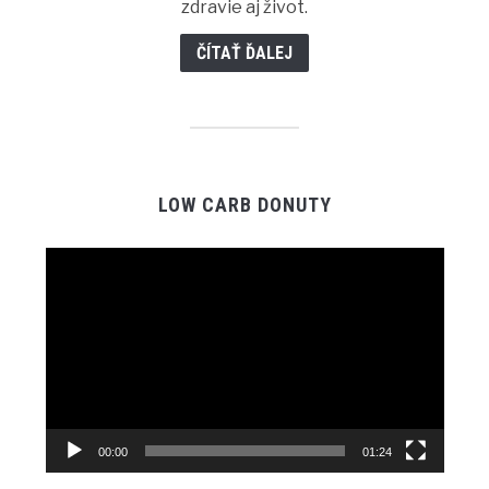
zdravie aj život.
ČÍTAŤ ĎALEJ
LOW CARB DONUTY
Video
Player
00:00
01:24