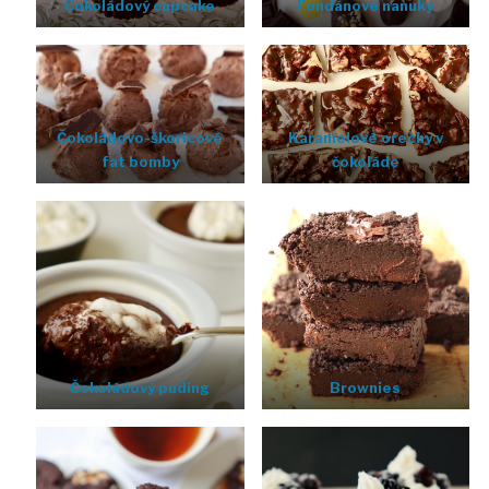
Čokoládový cupcake
Fondánové nanuky
Čokoládovo-škoricové
Karamelové orechy v
fat bomby
čokoláde
Čokoládový puding
Brownies