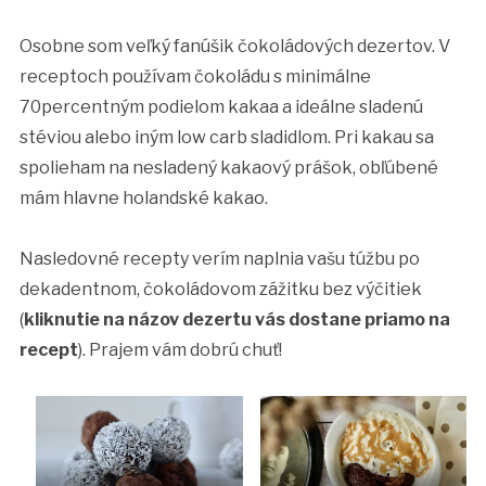
Osobne som veľký fanúšik čokoládových dezertov. V
receptoch používam čokoládu s minimálne
70percentným podielom kakaa a ideálne sladenú
stéviou alebo iným low carb sladidlom. Pri kakau sa
spolieham na nesladený kakaový prášok, obľúbené
mám hlavne holandské kakao.
Nasledovné recepty verím naplnia vašu túžbu po
dekadentnom, čokoládovom zážitku bez výčitiek
(
kliknutie na názov dezertu vás dostane priamo na
recept
). Prajem vám dobrú chuť!