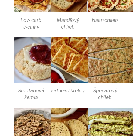
Low carb
Mandľový
Naan chlieb
tyčinky
chlieb
Smotanová
Fathead krekry
Špenatový
žemľa
chlieb