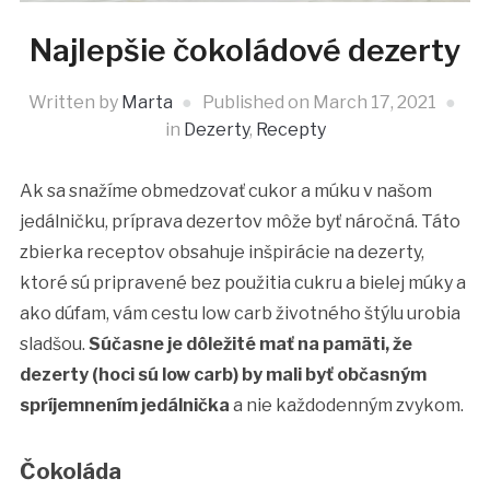
Najlepšie čokoládové dezerty
Written by
Marta
Published on
March 17, 2021
in
Dezerty
,
Recepty
Ak sa snažíme obmedzovať cukor a múku v našom
jedálničku, príprava dezertov môže byť náročná. Táto
zbierka receptov obsahuje inšpirácie na dezerty,
ktoré sú pripravené bez použitia cukru a bielej múky a
ako dúfam, vám cestu low carb životného štýlu urobia
sladšou.
Súčasne je dôležité mať na pamäti, že
dezerty (hoci sú low carb) by mali byť občasným
spríjemnením jedálnička
a nie každodenným zvykom.
Čokoláda