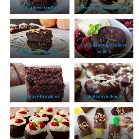
Avokádové truffles
Lávový hrnčekový koláčik
Čokoládový hrnčekový
Tekvicové brownies
koláčik
Cukinové brownies
Čokoládové donuty