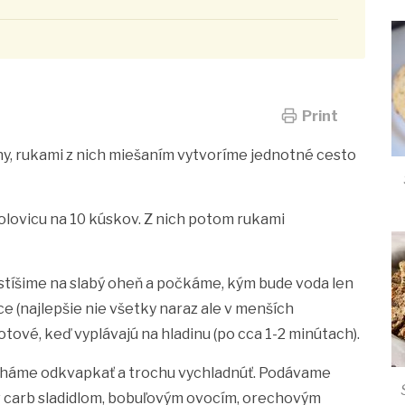
Print
y, rukami z nich miešaním vytvoríme jednotné cesto
polovicu na 10 kúskov. Z nich potom rukami
stíšime na slabý oheň a počkáme, kým bude voda len
ce (najlepšie nie všetky naraz ale v menších
hotové, keď vyplávajú na hladinu (po cca 1-2 minútach).
cháme odkvapkať a trochu vychladnúť. Podávame
carb sladidlom, bobuľovým ovocím, orechovým