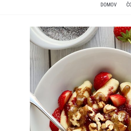
DOMOV
Č