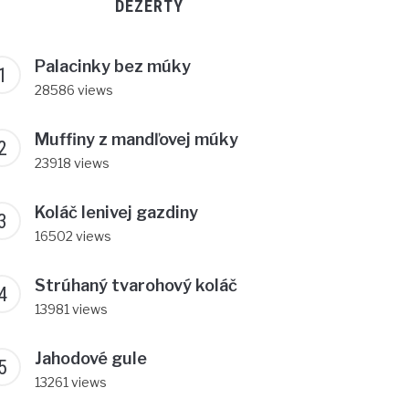
DEZERTY
Palacinky bez múky
28586 views
Muffiny z mandľovej múky
23918 views
Koláč lenivej gazdiny
16502 views
Strúhaný tvarohový koláč
13981 views
Jahodové gule
13261 views