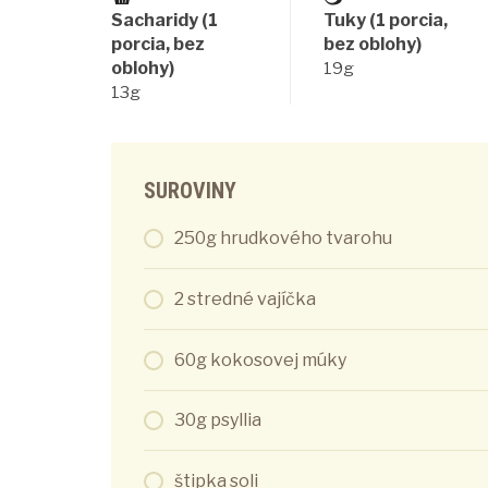
Sacharidy (1
Tuky (1 porcia,
porcia, bez
bez oblohy)
oblohy)
19g
13g
SUROVINY
250g hrudkového tvarohu
2 stredné vajíčka
60g kokosovej múky
30g psyllia
štipka soli