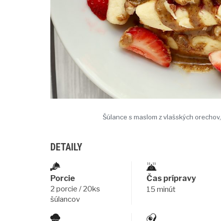
Šúlance s maslom z vlašských orechov
DETAILY
Porcie
Čas prípravy
2 porcie / 20ks
15 minút
šúlancov