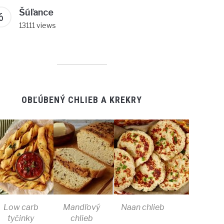
Šúľance
13111 views
OBĽÚBENÝ CHLIEB A KREKRY
Low carb
Mandľový
Naan chlieb
tyčinky
chlieb