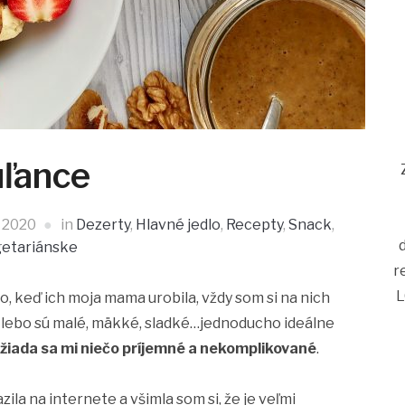
ľance
, 2020
in
Dezerty
,
Hlavné jedlo
,
Recepty
,
Snack
,
etariánske
r
L
o, keď ich moja mama urobila, vždy som si na nich
, lebo sú malé, mäkké, sladké…jednoducho ideálne
 žiada sa mi niečo príjemné a nekomplikované
.
la na internete a všimla som si, že je veľmi