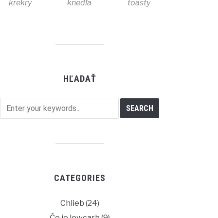
krekry
knedľa
toasty
HĽADAŤ
CATEGORIES
Chlieb
(24)
Čo je lowcarb
(9)