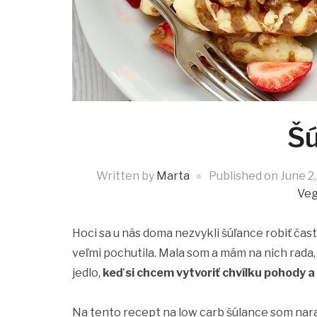
Šú
Written by
Marta
Published on
June 2
Veg
Hoci sa u nás doma nezvykli šúľance robiť čast
veľmi pochutila. Mala som a mám na nich rada
jedlo,
keď si chcem vytvoriť chvíľku pohody a
Na tento recept na low carb šúlance som narazi