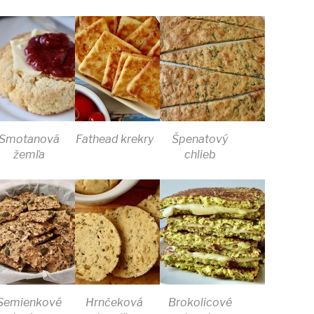
Smotanová
Fathead krekry
Špenatový
žemľa
chlieb
Semienkové
Hrnčeková
Brokolicové