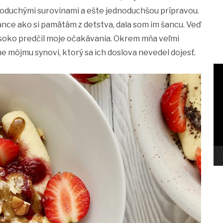
dnoduchými surovinami a ešte jednoduchšou prípravou.
lance ako si pamätám z detstva, dala som im šancu. Veď
ysoko predčil moje očakávania. Okrem mňa veľmi
ne môjmu synovi, ktorý sa ich doslova nevedel dojesť.