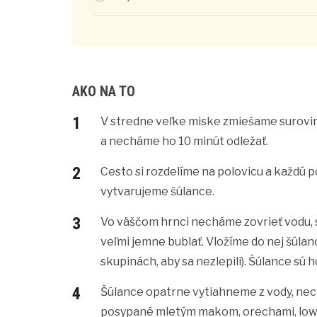
AKO NA TO
V stredne veľke miske zmiešame surovin
a necháme ho 10 minút odležať.
Cesto si rozdelíme na polovicu a každú 
vytvarujeme šúlance.
Vo väščom hrnci necháme zovrieť vodu, 
veľmi jemne bublať. Vložíme do nej šúlan
skupinách, aby sa nezlepili). Šúlance sú 
Šúlance opatrne vytiahneme z vody, ne
posypané mletým makom, orechami, low 