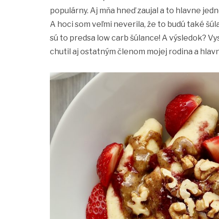
populárny. Aj mňa hneď zaujal a to hlavne je
A hoci som veľmi neverila, že to budú také šú
sú to predsa low carb šúlance! A výsledok? V
chutil aj ostatným členom mojej rodina a hlav