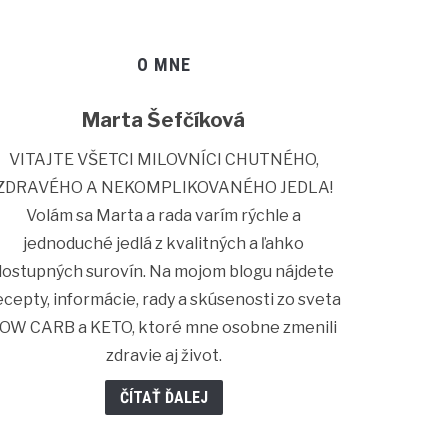
O MNE
Marta Šefčíková
VITAJTE VŠETCI MILOVNÍCI CHUTNÉHO,
ZDRAVÉHO A NEKOMPLIKOVANÉHO JEDLA!
Volám sa Marta a rada varím rýchle a
jednoduché jedlá z kvalitných a ľahko
dostupných surovín. Na mojom blogu nájdete
ecepty, informácie, rady a skúsenosti zo sveta
OW CARB a KETO, ktoré mne osobne zmenili
zdravie aj život.
ČÍTAŤ ĎALEJ