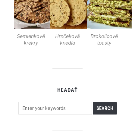
Semienkové
Hrnčeková
Brokolicové
krekry
knedľa
toasty
HĽADAŤ