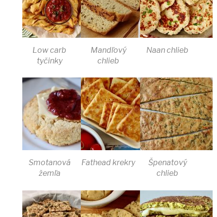
Low carb
Mandľový
Naan chlieb
tyčinky
chlieb
Smotanová
Fathead krekry
Špenatový
žemľa
chlieb