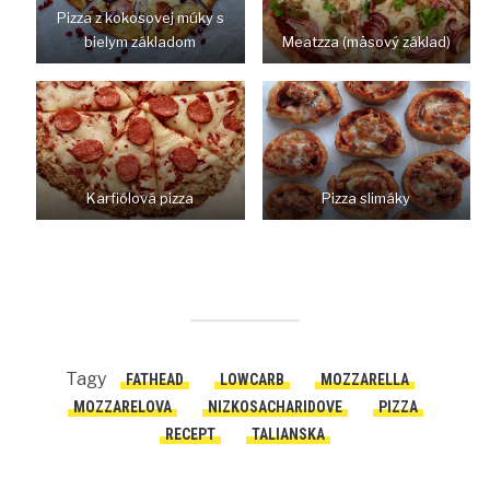
Pizza z kokosovej múky s
bielym základom
Meatzza (mäsový základ)
Karfiólová pizza
Pizza slimáky
Tagy
FATHEAD
LOWCARB
MOZZARELLA
MOZZARELOVA
NIZKOSACHARIDOVE
PIZZA
RECEPT
TALIANSKA