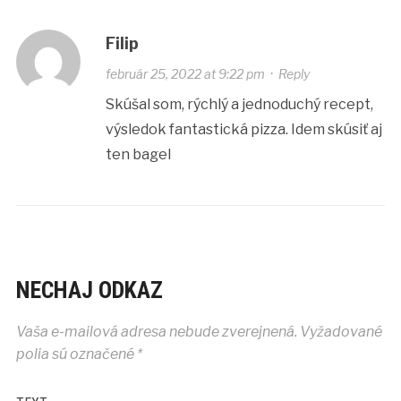
Filip
február 25, 2022 at 9:22 pm
·
Reply
Skúšal som, rýchlý a jednoduchý recept,
výsledok fantastická pizza. Idem skúsiť aj
ten bagel
NECHAJ ODKAZ
Vaša e-mailová adresa nebude zverejnená.
Vyžadované
polia sú označené
*