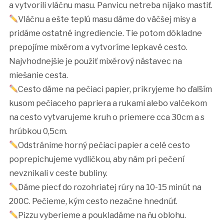
a vytvorili vláčnu masu. Panvicu netreba nijako mastiť.
Vláčnu a ešte teplú masu dáme do väčšej misy a
pridáme ostatné ingrediencie. Tie potom dôkladne
prepojíme mixérom a vytvoríme lepkavé cesto.
Najvhodnejšie je použiť mixérový nástavec na
miešanie cesta.
Cesto dáme na pečiaci papier, prikryjeme ho ďaľším
kusom pečiaceho papriera a rukami alebo valčekom
na cesto vytvarujeme kruh o priemere cca 30cm a s
hrúbkou 0,5cm.
Odstránime horný pečiaci papier a celé cesto
poprepichujeme vydličkou, aby nám pri pečení
nevznikali v ceste bubliny.
Dáme piecť do rozohriatej rúry na 10-15 minút na
200C. Pečieme, kým cesto nezačne hnednúť.
Pizzu vyberieme a poukladáme na ňu oblohu.