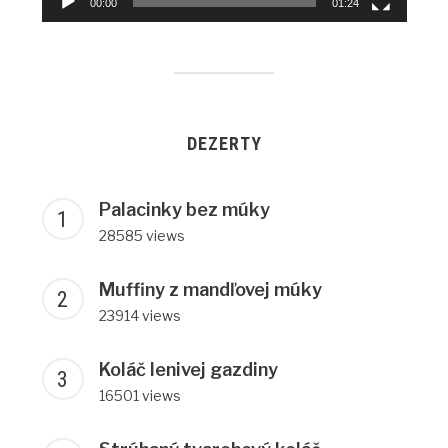
00:00
01:24
DEZERTY
Palacinky bez múky
28585 views
Muffiny z mandľovej múky
23914 views
Koláč lenivej gazdiny
16501 views