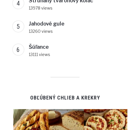
Strúhaný tvarohový koláč
13978 views
Jahodové gule
13260 views
Šúľance
13111 views
OBĽÚBENÝ CHLIEB A KREKRY