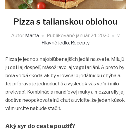
Pizza s talianskou oblohou
Autor
Marta
Publikované
január 24, 2020
v
Hlavné jedlo
,
Recepty
Pizza je jedno z najobľúbenejších jedál na svete. Milujú
ju deti aj dospelí, mäsožravci aj vegetariáni. A preto by
bola veľká škoda, ak by v lowcarb jedálničku chýbala.
Jej príprava je jednoduchá a výsledok vás veľmi milo
prekvapí. Kombinácia mandľovej múky a mozzarelly jej
dodáva neopakovateľnú chuť a uvidíte, že jeden kúsok
vám určite nebude stačiť.
Aký syr do cesta použiť?