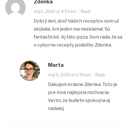
Zdenka
máj 1, 2020 at 4:53 am
·
Reply
Dobrý deň, dosť Vašich receptov som už
skúšala. Ani jeden ma nesklamal. Sú
fantastické. Aj táto pizza. Som rada, že sa
o vyborne recepty podelite. Zdenka
Marta
máj 5, 2020 at 2:39 pm
·
Reply
Dakujem krasne Zdenka. Toto je
pre mna najlepsia motivacia.
Verim, ze budete spokojna aj
nadalej.