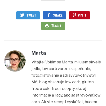
TWEET
SHARE
PIN IT
TLAČIŤ
Marta
Vitajte! Volám sa Marta, milujem skvelé
jedlo, low carb varenie a pečenie,
fotografovanie a zdravý životný štýl.
Môj blog obsahuje low carb, gluten
free a cukr free recepty ako aj
informácie a rady, ako sa stravovať low
carb. Ak ste recept vyskúšali, budem