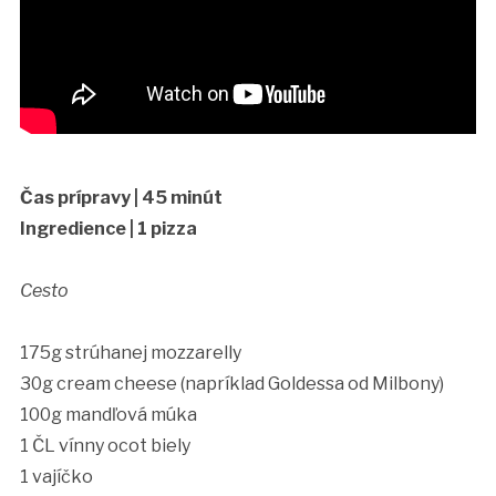
Čas prípravy | 45 minút
Ingredience | 1 pizza
Cesto
175g strúhanej mozzarelly
30g cream cheese (napríklad Goldessa od Milbony)
100g mandľová múka
1 ČL vínny ocot biely
1 vajíčko