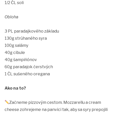
1/2 ČL soli
Obloha
3 PL paradajkového základu
130g strúhaného syra
100g salámy
40g cibule
40g šampiňónov
60g paradajok čerstvých
1 ČL sušeného oregana
Ako na to?
Začneme pizzovým cestom. Mozzarellu a cream
cheese zohrejeme na panvici tak, aby sa syry prepojili