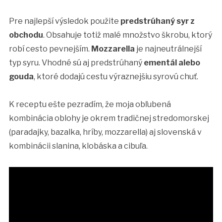
Pre najlepší výsledok použite
predstrúhaný syr z
obchodu
. Obsahuje totiž malé množstvo škrobu, ktorý
robí cesto pevnejším.
Mozzarella
je najneutrálnejší
typ syru. Vhodné sú aj predstrúhaný
ementál alebo
gouda
, ktoré dodajú cestu výraznejšiu syrovú chuť.
K receptu ešte pezradím, že moja obľubená
kombinácia oblohy je okrem tradičnej stredomorskej
(paradajky, bazalka, hríby, mozzarella) aj slovenská v
kombinácii slanina, klobáska a cibuľa.