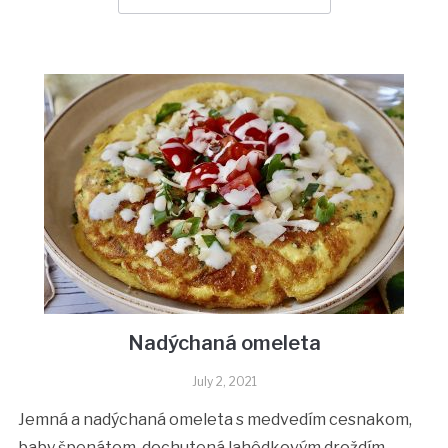
Nadýchaná omeleta
July 2, 2021
Jemná a nadýchaná omeleta s medvedím cesnakom,
baby špenátom, dochutená lahôdkovým droždím,