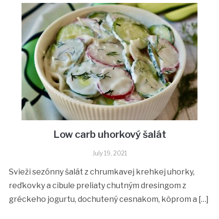
Low carb uhorkový šalát
July 19, 2021
Svieži sezónny šalát z chrumkavej krehkej uhorky,
reďkovky a cibule preliaty chutným dresingom z
gréckeho jogurtu, dochutený cesnakom, kôprom a […]