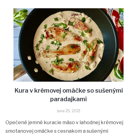
Kura v krémovej omáčke so sušenými
paradajkami
June 25, 2021
Opečené jemné kuracie mäso v lahodnej krémovej
smotanovej omáčke s cesnakom a sušenými