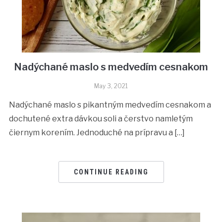
Nadýchané maslo s medvedím cesnakom
May 3, 2021
Nadýchané maslo s pikantným medvedím cesnakom a
dochutené extra dávkou soli a čerstvo namletým
čiernym korením. Jednoduché na prípravu a […]
CONTINUE READING