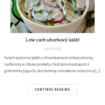
Low carb uhorkový šalát
July 19, 2021
Svieži sezónny šalát z chrumkavej krehkej uhorky,
reďkovky a cibule preliaty chutným dresingom z
gréckeho jogurtu, dochutený cesnakom, kôprom a […]
CONTINUE READING