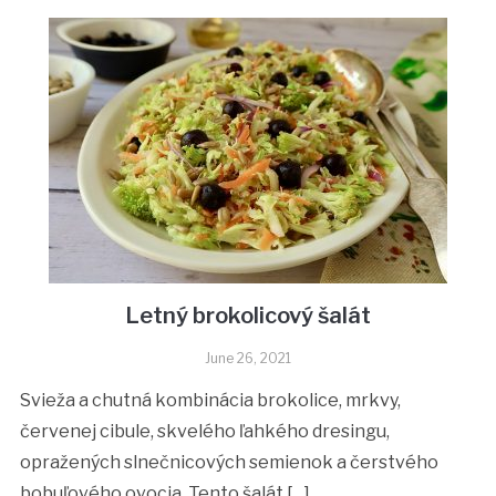
Letný brokolicový šalát
June 26, 2021
Svieža a chutná kombinácia brokolice, mrkvy,
červenej cibule, skvelého ľahkého dresingu,
opražených slnečnicových semienok a čerstvého
bobuľového ovocia. Tento šalát […]