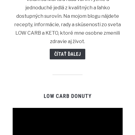
jednoduché jedlá z kvalitných a ľahko
dostupných surovín. Na mojom blogu nájdete
recepty, informácie, rady a skúsenosti zo sveta
LOW CARB a KETO, ktoré mne osobne zmenili
zdravie aj život.
ČÍTAŤ ĎALEJ
LOW CARB DONUTY
Video
Player