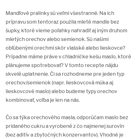
Mandľové pralinky sú veľmi všestranné. Na ich
prípravu som tentoraz použila mleté mandle bez
šupky, ktoré vieme poľahky nahradiť aj iným druhom
mletých orechov alebo semienok. Sú našimi
obľúbenými orechmi skôr vlašské alebo lieskovce?
Prípadne máme práve v chladničke kešu maslo, ktoré
plánujeme spotrebovať? V tomto recepte nájdu
skvelé uplatnenie. Či sa rozhodneme pre jeden typ
orechov/semienok (napr. lieskovcová múka aj
lieskovcové maslo) alebo budeme typy orechov
kombinovať, voľba je len na nás.
Čo sa týka orechového masla, odporúčam maslo bez
pridaného cukru a vyrobené z čo najmenej surovín
(bez aditív a zbytočných konzervantov). Vhodné je