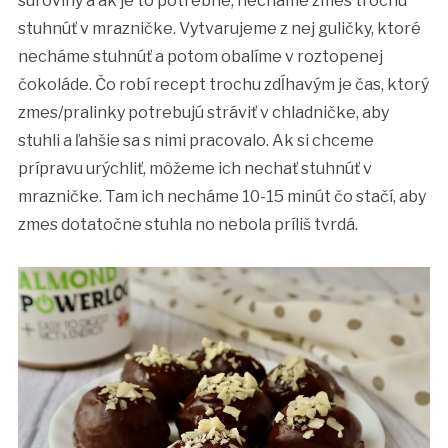
suroviny a ak je to potrebné, necháme zmes trochu
stuhnúť v mrazničke. Vytvarujeme z nej guličky, ktoré
necháme stuhnúť a potom obalíme v roztopenej
čokoláde. Čo robí recept trochu zdĺhavým je čas, ktorý
zmes/pralinky potrebujú stráviť v chladničke, aby
stuhli a ľahšie sa s nimi pracovalo. Ak si chceme
prípravu urýchliť, môžeme ich nechať stuhnúť v
mrazničke. Tam ich necháme 10-15 minút čo stačí, aby
zmes dotatočne stuhla no nebola príliš tvrdá.