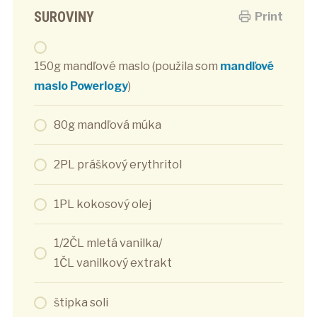
SUROVINY
Print
150g mandľové maslo (použila som
mandľové
maslo Powerlogy
)
80g mandľová múka
2PL práškový erythritol
1PL kokosový olej
1/2ČL mletá vanilka/
1ČL vanilkový extrakt
štipka soli