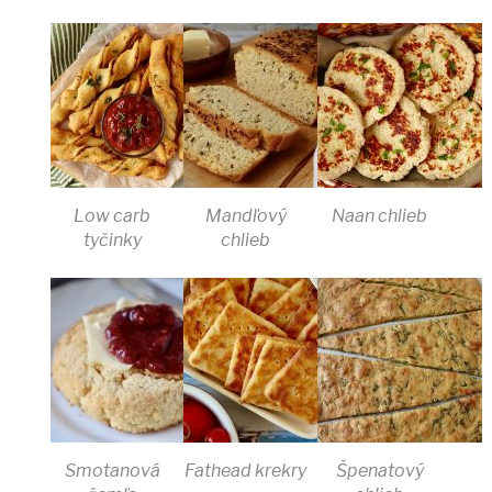
Low carb
Mandľový
Naan chlieb
tyčinky
chlieb
Smotanová
Fathead krekry
Špenatový