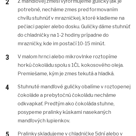
Z mandľovej zmesi vyformujeme guličky (ak je
potrebné, necháme zmes pred formovaním
chvíľu stuhnúť v mrazničke), ktoré kladieme na
pečiaci papier alebo dosku. Guličky dáme stuhnúť
do chladničky na 1-2 hodiny prípadne do
mrazničky, kde im postačí 10-15 minút.
V malom hrnci alebo mikrovlnke roztopíme
horkú čokoládu spolu s 1ČL kokosového oleja.
Premiešame, kým je zmes tekutá a hladká.
Stuhnuté mandľové guličky obalíme v roztopenej
čokoláde a prebytočnú čokoládu necháme
odkvapkať. Predtým ako čokoláda stuhne,
posypeme pralinky kúskami nasekaných
mandľových lupienkov.
Pralinky skladujeme v chladničke 5dní alebo v