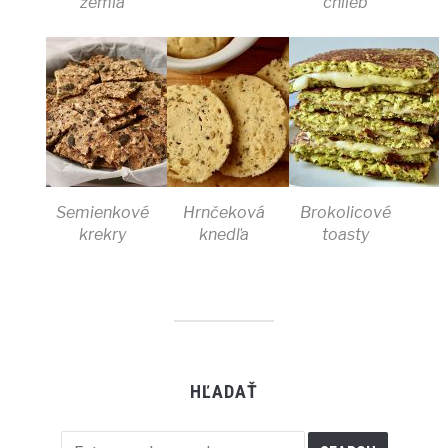
žemľa
chlieb
Semienkové
Hrnčeková
Brokolicové
krekry
knedľa
toasty
HĽADAŤ