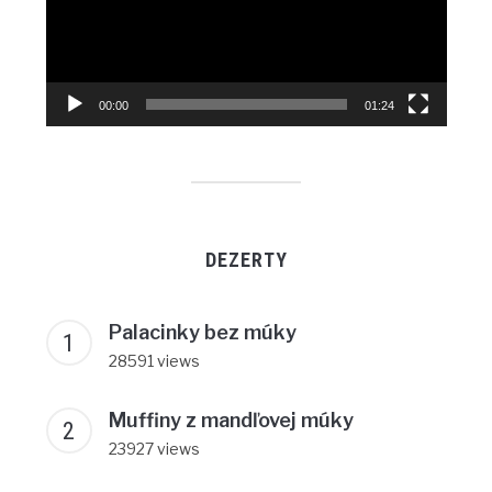
00:00
01:24
DEZERTY
Palacinky bez múky
28591 views
Muffiny z mandľovej múky
23927 views