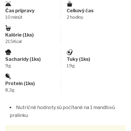
Čas prípravy
Celkový čas
10 minút
2 hodiny
Kalórie (1ks)
215Kcal
Sacharidy (1ks)
Tuky (1ks)
9g
19g
Protein (1ks)
8,3g
Nutričné hodnoty sú počítané na 1 mandľovú
pralinku