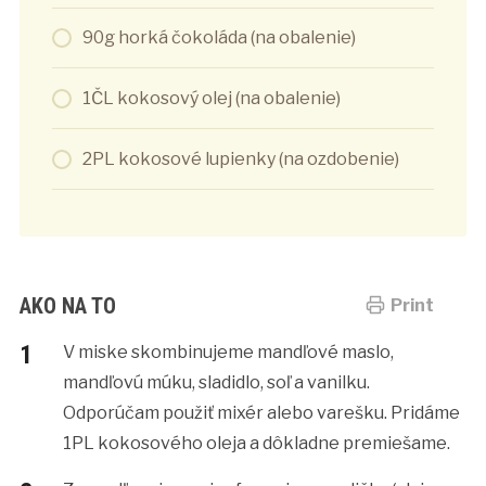
90g horká čokoláda (na obalenie)
1ČL kokosový olej (na obalenie)
2PL kokosové lupienky (na ozdobenie)
AKO NA TO
Print
V miske skombinujeme mandľové maslo,
mandľovú múku, sladidlo, soľ a vanilku.
Odporúčam použiť mixér alebo varešku. Pridáme
1PL kokosového oleja a dôkladne premiešame.