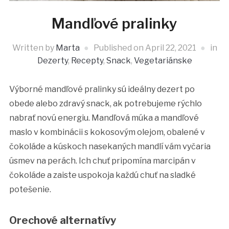
Mandľové pralinky
Written by
Marta
Published on
April 22, 2021
in
Dezerty
,
Recepty
,
Snack
,
Vegetariánske
Výborné mandľové pralinky sú ideálny dezert po
obede alebo zdravý snack, ak potrebujeme rýchlo
nabrať novú energiu. Mandľová múka a mandľové
maslo v kombinácii s kokosovým olejom, obalené v
čokoláde a kúskoch nasekaných mandlí vám vyčaria
úsmev na perách. Ich chuť pripomína marcipán v
čokoláde a zaiste uspokoja každú chuť na sladké
potešenie.
Orechové alternatívy