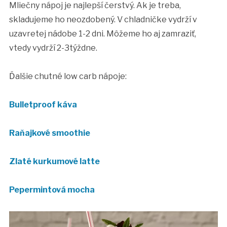
Mliečny nápoj je najlepší čerstvý. Ak je treba,
skladujeme ho neozdobený. V chladničke vydrží v
uzavretej nádobe 1-2 dni. Môžeme ho aj zamraziť,
vtedy vydrží 2-3týždne.
Ďalšie chutné low carb nápoje:
Bulletproof káva
Raňajkové smoothie
Zlaté kurkumové latte
Pepermintová mocha