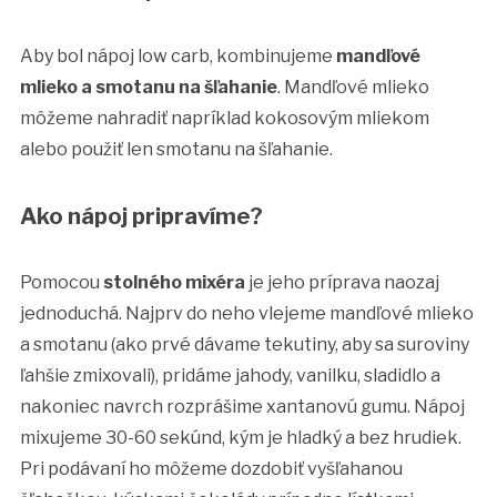
Aby bol nápoj low carb, kombinujeme
mandľové
mlieko a smotanu na šľahanie
. Mandľové mlieko
môžeme nahradiť napríklad kokosovým mliekom
alebo použiť len smotanu na šľahanie.
Ako nápoj pripravíme?
Pomocou
stolného mixéra
je jeho príprava naozaj
jednoduchá. Najprv do neho vlejeme mandľové mlieko
a smotanu (ako prvé dávame tekutiny, aby sa suroviny
ľahšie zmixovali), pridáme jahody, vanilku, sladidlo a
nakoniec navrch rozprášime xantanovú gumu. Nápoj
mixujeme 30-60 sekúnd, kým je hladký a bez hrudiek.
Pri podávaní ho môžeme dozdobiť vyšľahanou