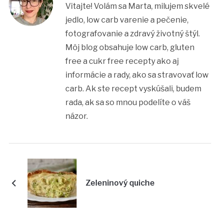
Vitajte! Volám sa Marta, milujem skvelé
jedlo, low carb varenie a pečenie,
fotografovanie a zdravý životný štýl.
Môj blog obsahuje low carb, gluten
free a cukr free recepty ako aj
informácie a rady, ako sa stravovať low
carb. Ak ste recept vyskúšali, budem
rada, ak sa so mnou podelíte o váš
názor.
Zeleninový quiche