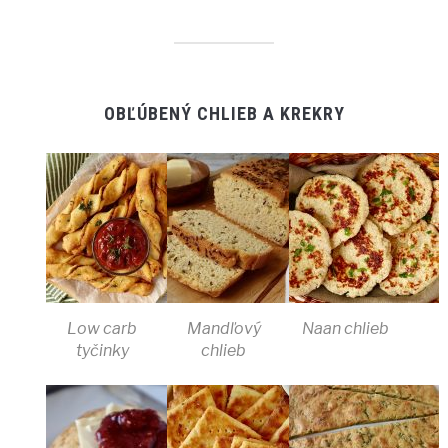
OBĽÚBENÝ CHLIEB A KREKRY
Low carb
Mandľový
Naan chlieb
tyčinky
chlieb