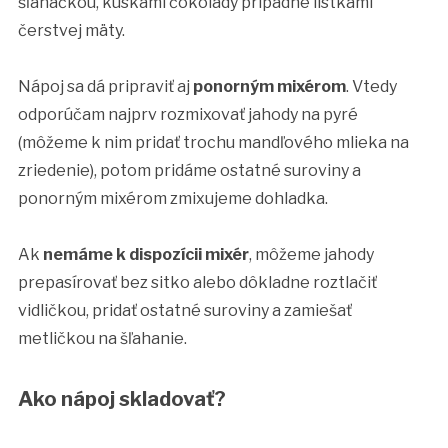
šľahačkou, kúskami čokolády prípadne lístkami
čerstvej mäty.
Nápoj sa dá pripraviť aj
ponorným mixérom
. Vtedy
odporúčam najprv rozmixovať jahody na pyré
(môžeme k nim pridať trochu mandľového mlieka na
zriedenie), potom pridáme ostatné suroviny a
ponorným mixérom zmixujeme dohladka.
Ak
nemáme k dispozícii mixér
, môžeme jahody
prepasírovať bez sitko alebo dôkladne roztlačiť
vidličkou, pridať ostatné suroviny a zamiešať
metličkou na šľahanie.
Ako nápoj skladovať?