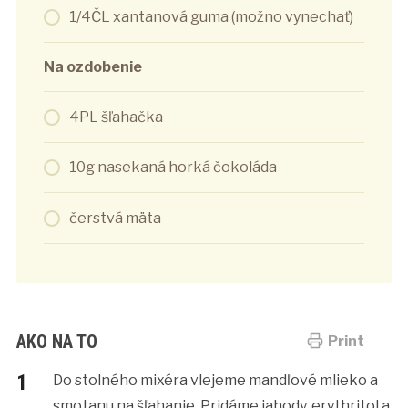
1/4ČL xantanová guma (možno vynechať)
Na ozdobenie
4PL šľahačka
10g nasekaná horká čokoláda
čerstvá mäta
AKO NA TO
Print
Do stolného mixéra vlejeme mandľové mlieko a
smotanu na šľahanie. Pridáme jahody, erythritol a