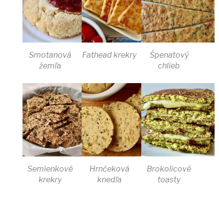
Smotanová
Fathead krekry
Špenatový
žemľa
chlieb
Semienkové
Hrnčeková
Brokolicové
krekry
knedľa
toasty