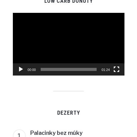
LOW CARB DONUTY
Video
Player
00:00
01:24
DEZERTY
Palacinky bez múky