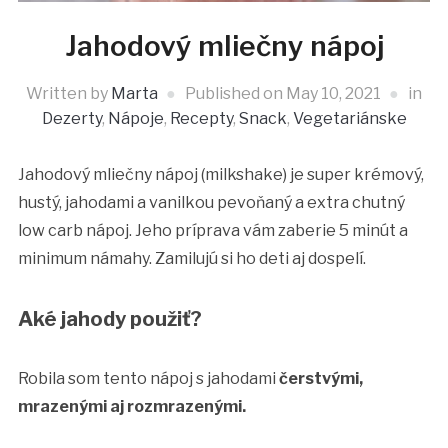
Jahodový mliečny nápoj
Written by
Marta
Published on
May 10, 2021
in
Dezerty
,
Nápoje
,
Recepty
,
Snack
,
Vegetariánske
Jahodový mliečny nápoj (milkshake) je super krémový,
hustý, jahodami a vanilkou pevoňaný a extra chutný
low carb nápoj. Jeho príprava vám zaberie 5 minút a
minimum námahy. Zamilujú si ho deti aj dospelí.
Aké jahody použiť?
Robila som tento nápoj s jahodami
čerstvými,
mrazenými aj rozmrazenými.