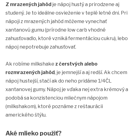
Z mrazených jahôd
je nápoj hustý a prirodzene aj
studený. Je to ideálne osvieženie v teplé letné dni. Pri
nápoji z mrazených jahôd môžeme vynechať
xantanovú gumu (prírodne low carb vhodné
zahusťovadlo, ktoré vzniká fermentáciou cukru), lebo
nápoj nepotrebuje zahusťovať.
Ak robíme milkshake
z čerstvých alebo
rozmrazených jahôd
, je jemnejší a aj redší. Ak chcem
nápoj hustejší, stačí ak do neho pridáme 1/4ČL
xantanovej gumy. Nápoj je vďaka nej extra krémový a
podobá sa konzistenciou mliečnym nápojom
(milkshakom), ktoré poznáme z reštaurácii
amerického štýlu.
Aké mlieko použiť?