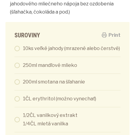
jahodového mliečneho nápoja bez ozdobenia
(šľahačka, čokoláda a pod.)
SUROVINY
Print
10ks veľké jahody (mrazené alebo čerstvé)
250ml mandľové mlieko
200ml smotana na šľahanie
1ČL erythritol (možno vynechať)
1/2ČL vanilkový extrakt
1/4ČL mletá vanilka