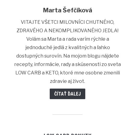
Marta Šefčíková
VITAJTE VŠETCI MILOVNÍCI CHUTNÉHO,
ZDRAVÉHO A NEKOMPLIKOVANÉHO JEDLA!
Volám sa Marta a rada varím rýchle a
jednoduché jedlá z kvalitných a ľahko
dostupných surovín. Na mojom blogu nájdete
recepty, informácie, rady a skúsenosti zo sveta
LOW CARB a KETO, ktoré mne osobne zmenili
zdravie aj život.
ČÍTAŤ ĎALEJ