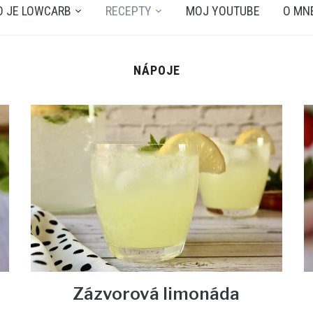
O JE LOWCARB
RECEPTY
MOJ YOUTUBE
O MN
NÁPOJE
Zázvorová limonáda