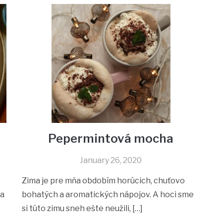
Pepermintová mocha
January 26, 2020
Zima je pre mňa obdobím horúcich, chuťovo
sa
bohatých a aromatických nápojov. A hoci sme
si túto zimu sneh ešte neužili, […]