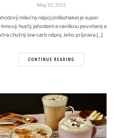
May 10, 2021
ahodový mliečny nápoj (milkshake) je super
rémový, hustý, jahodami a vanilkou pevoňaný a
xtra chutný low carb nápoj. Jeho príprava […]
CONTINUE READING