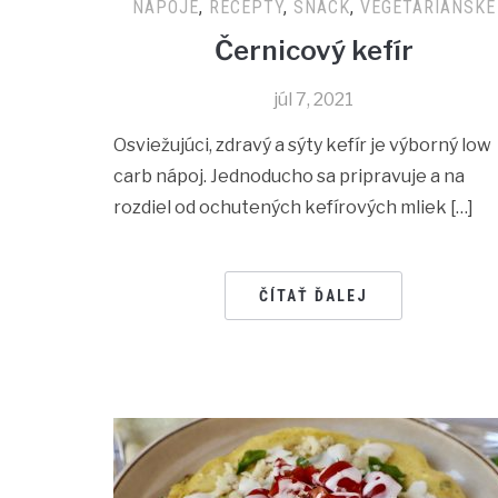
NÁPOJE
,
RECEPTY
,
SNACK
,
VEGETARIÁNSKE
Černicový kefír
júl 7, 2021
Osviežujúci, zdravý a sýty kefír je výborný low
carb nápoj. Jednoducho sa pripravuje a na
rozdiel od ochutených kefírových mliek […]
ČÍTAŤ ĎALEJ