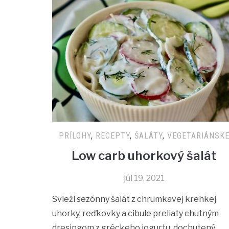
PRÍLOHY
,
RECEPTY
,
ŠALÁTY
,
VEGETARIÁNSK
Low carb uhorkový šalát
júl 19, 2021
Svieži sezónny šalát z chrumkavej krehkej
uhorky, reďkovky a cibule preliaty chutným
dresingom z gréckeho jogurtu, dochutený