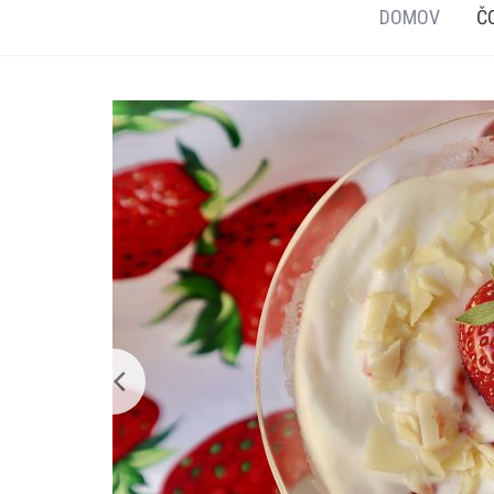
DOMOV
Č