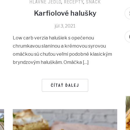
HLAVNÉ JEDLO
,
RECEPTY
,
SNACK
Karfiolové halušky
júl 3, 2021
Low carb verzia halušiek s opečenou
chrumkavou slaninou a krémovou syrovou
omáčkou sú chuťou veľmi podobné klasickým
bryndzovým haluškám. Omáčka […]
ČÍTAŤ ĎALEJ