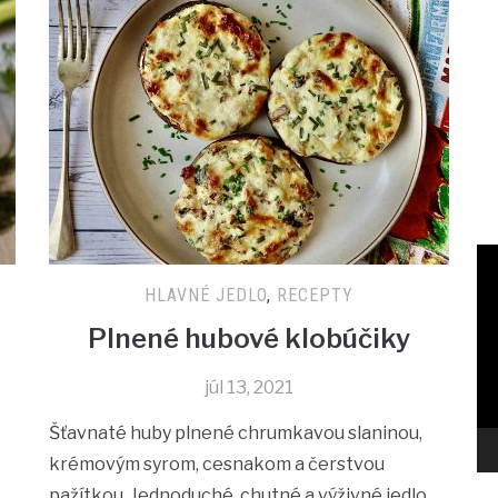
E
HLAVNÉ JEDLO
,
RECEPTY
Plnené hubové klobúčiky
júl 13, 2021
Šťavnaté huby plnené chrumkavou slaninou,
krémovým syrom, cesnakom a čerstvou
pažítkou. Jednoduché, chutné a výživné jedlo,