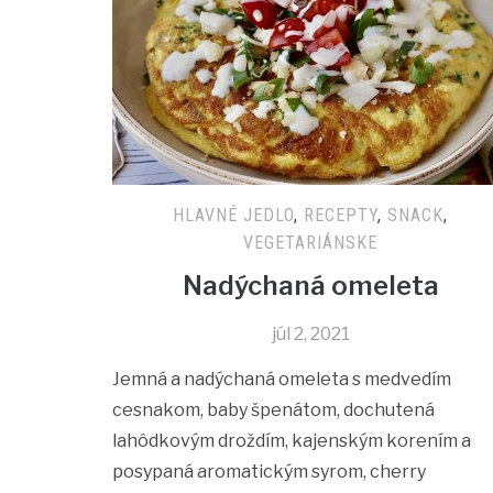
HLAVNÉ JEDLO
,
RECEPTY
,
SNACK
,
VEGETARIÁNSKE
Nadýchaná omeleta
júl 2, 2021
Jemná a nadýchaná omeleta s medvedím
cesnakom, baby špenátom, dochutená
lahôdkovým droždím, kajenským korením a
posypaná aromatickým syrom, cherry