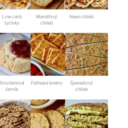
Low carb
Mandľový
Naan chlieb
tyčinky
chlieb
Smotanová
Fathead krekry
Špenatový
žemľa
chlieb