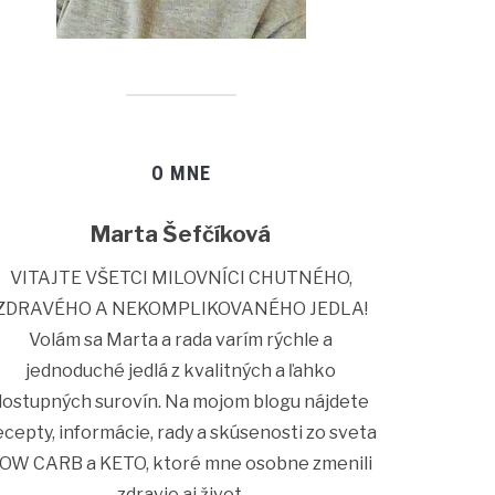
O MNE
Marta Šefčíková
VITAJTE VŠETCI MILOVNÍCI CHUTNÉHO,
ZDRAVÉHO A NEKOMPLIKOVANÉHO JEDLA!
Volám sa Marta a rada varím rýchle a
jednoduché jedlá z kvalitných a ľahko
dostupných surovín. Na mojom blogu nájdete
ecepty, informácie, rady a skúsenosti zo sveta
OW CARB a KETO, ktoré mne osobne zmenili
zdravie aj život.