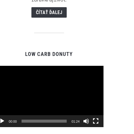
ČÍTAŤ ĎALEJ
LOW CARB DONUTY
Video
prehrávač
00:00
01:24