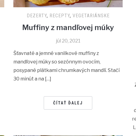
DEZERTY
,
RECEPTY
,
VEGETARIÁNSKE
Muffiny z mandľovej múky
júl 20, 2021
Šťavnaté a jemné vanilkové muffiny z
mandľovej múky so sezónnym ovocím,
posypané plátkami chrumkavých mandlí. Stačí
30 minút a na […]
ČÍTAŤ ĎALEJ
r
L