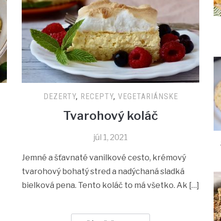
DEZERTY
,
RECEPTY
,
VEGETARIÁNSKE
Tvarohový koláč
júl 1, 2021
Jemné a šťavnaté vanilkové cesto, krémový
tvarohový bohatý stred a nadýchaná sladká
bielková pena. Tento koláč to má všetko. Ak […]