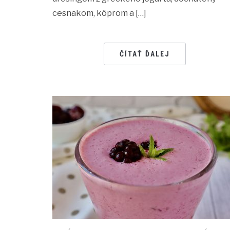
cesnakom, kôprom a […]
ČÍTAŤ ĎALEJ