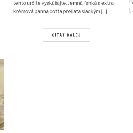
]
r
tento určite vyskúšajte. Jemná, ľahká a extra
[
krémová panna cotta preliata sladkým […]
ČÍTAŤ ĎALEJ