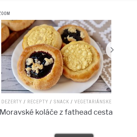
ZOOM
ECEPTY
/
SNACK
/
VEGETARIÁNSKE
DEZERTY
/
R
 koláče z fathead cesta