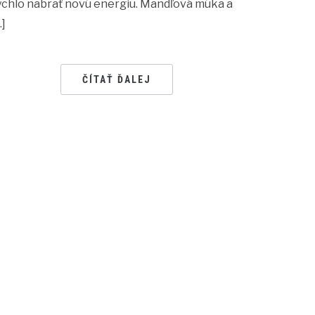
ýchlo nabrať novú energiu. Mandľová múka a
…]
ČÍTAŤ ĎALEJ