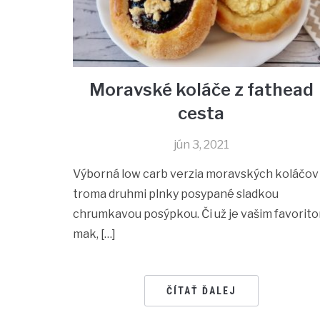
Moravské koláče z fathead
cesta
jún 3, 2021
Výborná low carb verzia moravských koláčov
troma druhmi plnky posypané sladkou
chrumkavou posýpkou. Či už je vašim favorit
mak, […]
ČÍTAŤ ĎALEJ