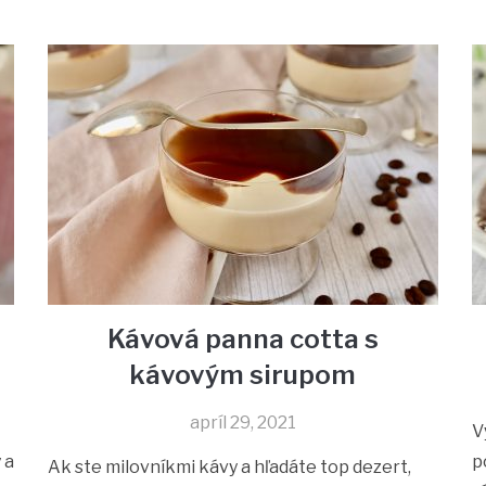
Kávová panna cotta s
kávovým sirupom
apríl 29, 2021
V
 a
p
Ak ste milovníkmi kávy a hľadáte top dezert,