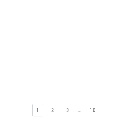
1
2
3
…
10