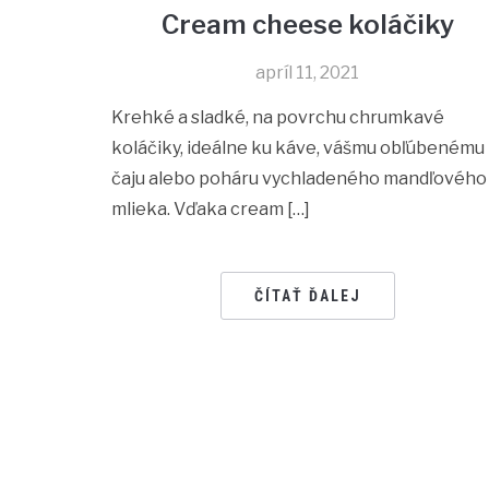
Cream cheese koláčiky
apríl 11, 2021
Krehké a sladké, na povrchu chrumkavé
koláčiky, ideálne ku káve, vášmu obľúbenému
čaju alebo poháru vychladeného mandľového
mlieka. Vďaka cream […]
ČÍTAŤ ĎALEJ