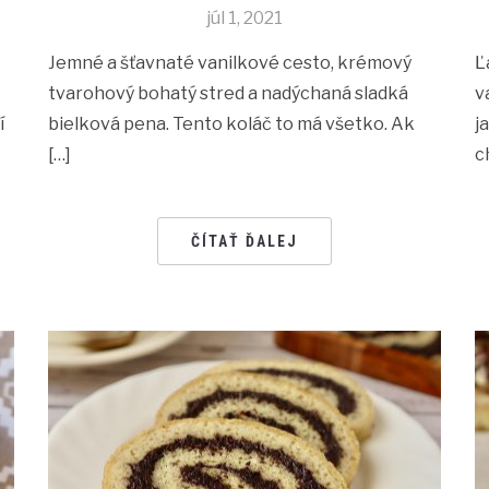
júl 1, 2021
Jemné a šťavnaté vanilkové cesto, krémový
Ľ
tvarohový bohatý stred a nadýchaná sladká
v
í
bielková pena. Tento koláč to má všetko. Ak
j
[…]
c
ČÍTAŤ ĎALEJ