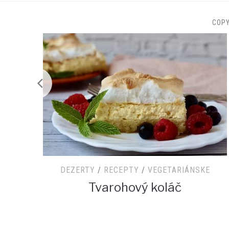
COP
DEZERTY
/
RECEPTY
/
VEGETARIÁNSKE
DEZER
Tvarohový koláč
Ja