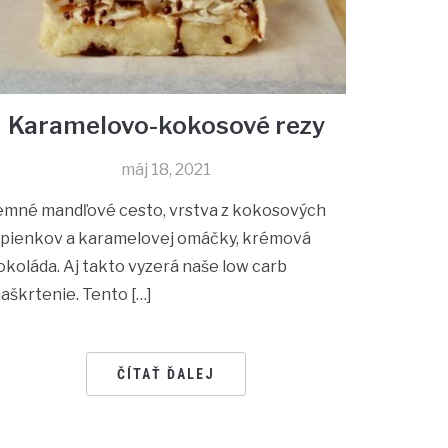
Karamelovo-kokosové rezy
máj 18, 2021
emné mandľové cesto, vrstva z kokosových
upienkov a karamelovej omáčky, krémová
okoláda. Aj takto vyzerá naše low carb
aškrtenie. Tento […]
ČÍTAŤ ĎALEJ