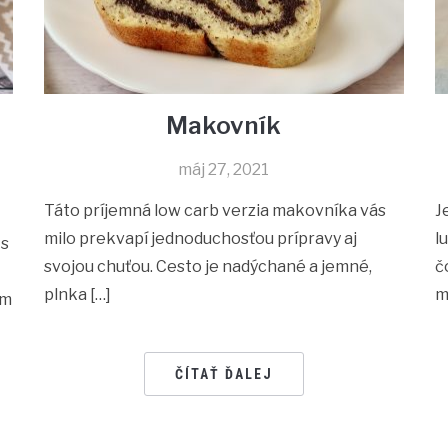
Makovník
máj 27, 2021
Táto príjemná low carb verzia makovníka vás
J
milo prekvapí jednoduchosťou prípravy aj
l
 s
svojou chuťou. Cesto je nadýchané a jemné,
č
plnka […]
m
om
ČÍTAŤ ĎALEJ