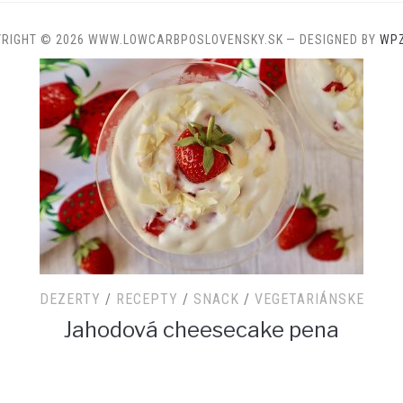
YRIGHT © 2026 WWW.LOWCARBPOSLOVENSKY.SK
— DESIGNED BY
WP
TY
/
RECEPTY
/
SNACK
/
VEGETARIÁNSKE
DEZERTY
/
R
hodová cheesecake pena
Moravské