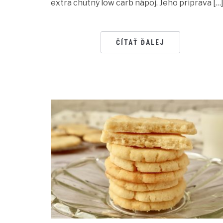
extra chutný low carb nápoj. Jeho príprava […
ČÍTAŤ ĎALEJ