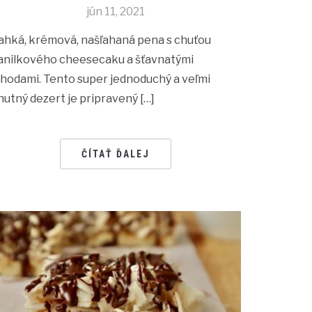
jún 11, 2021
ahká, krémová, našľahaná pena s chuťou
anilkového cheesecaku a šťavnatými
ahodami. Tento super jednoduchý a veľmi
hutný dezert je pripravený […]
ČÍTAŤ ĎALEJ