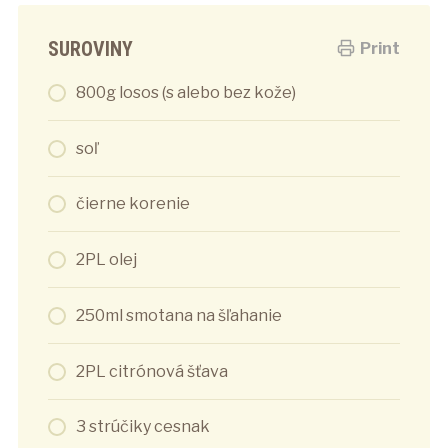
SUROVINY
Print
800g losos (s alebo bez kože)
soľ
čierne korenie
2PL olej
250ml smotana na šľahanie
2PL citrónová šťava
3 strúčiky cesnak