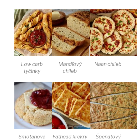
Low carb
Mandľový
Naan chlieb
tyčinky
chlieb
Smotanová
Fathead krekry
Špenatový