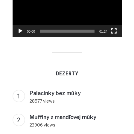
00:00
01:24
DEZERTY
Palacinky bez múky
28577 views
Muffiny z mandľovej múky
23906 views