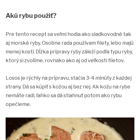
Akú rybu použiť?
Pre tento recept sa veľmi hodia ako sladkovodné tak
aj morské ryby. Osobne rada používam filety, lebo majú
menej kostí. Dĺžka prípravy ryby záleží podľa typu ryby,
ktorý si zvolíme, rovnako ako aj od veľkosti filetov.
Losos je rýchly na prípravu, stačia 3-4 minúty z každej
strany. Dá sa kúpiť s kožou aj bez nej. Ak kožu na rybe
nemáte radi, ľahko sa dá stiahnuť potom ako rybu
opečieme.