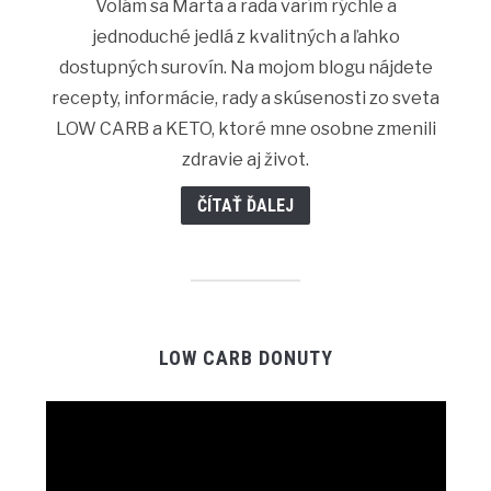
Volám sa Marta a rada varím rýchle a
jednoduché jedlá z kvalitných a ľahko
dostupných surovín. Na mojom blogu nájdete
recepty, informácie, rady a skúsenosti zo sveta
LOW CARB a KETO, ktoré mne osobne zmenili
zdravie aj život.
ČÍTAŤ ĎALEJ
LOW CARB DONUTY
Video
prehrávač