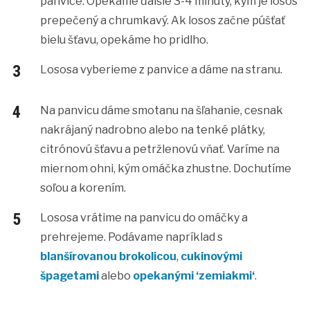
panvice. Opekáme ďalšie 3-4 minúty, kým je losos
prepečený a chrumkavý. Ak losos začne púšťať
bielu šťavu, opekáme ho pridlho.
Lososa vyberieme z panvice a dáme na stranu.
Na panvicu dáme smotanu na šľahanie, cesnak
nakrájaný nadrobno alebo na tenké plátky,
citrónovú šťavu a petržlenovú vňať. Varíme na
miernom ohni, kým omáčka zhustne. Dochutíme
soľou a korením.
Lososa vrátime na panvicu do omáčky a
prehrejeme. Podávame napríklad s
blanšírovanou brokolicou
,
cukinovými
špagetami
alebo
opekanými ‘zemiakmi
‘
.