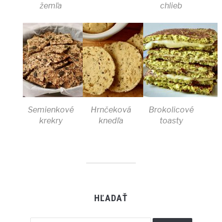
žemľa
chlieb
Semienkové
Hrnčeková
Brokolicové
krekry
knedľa
toasty
HĽADAŤ