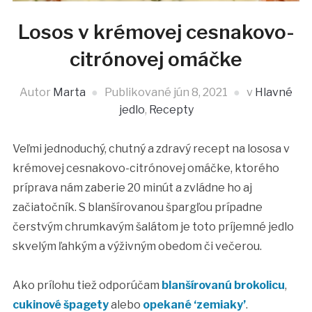
Losos v krémovej cesnakovo-
citrónovej omáčke
Autor
Marta
Publikované
jún 8, 2021
v
Hlavné
jedlo
,
Recepty
Veľmi jednoduchý, chutný a zdravý recept na lososa v
krémovej cesnakovo-citrónovej omáčke, ktorého
príprava nám zaberie 20 minút a zvládne ho aj
začiatočník. S blanšírovanou špargľou prípadne
čerstvým chrumkavým šalátom je toto príjemné jedlo
skvelým ľahkým a výživným obedom či večerou.
Ako prílohu tiež odporúčam
blanšírovanú brokolicu
,
cukinové špagety
alebo
opekané ‘zemiaky’
.