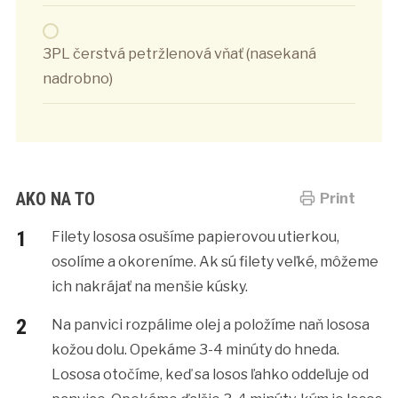
3PL čerstvá petržlenová vňať (nasekaná
nadrobno)
AKO NA TO
Print
Filety lososa osušíme papierovou utierkou,
osolíme a okoreníme. Ak sú filety veľké, môžeme
ich nakrájať na menšie kúsky.
Na panvici rozpálime olej a položíme naň lososa
kožou dolu. Opekáme 3-4 minúty do hneda.
Lososa otočíme, keď sa losos ľahko oddeľuje od