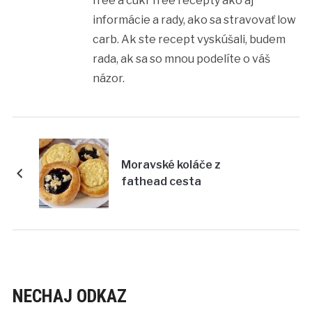
free a cukr free recepty ako aj
informácie a rady, ako sa stravovať low
carb. Ak ste recept vyskúšali, budem
rada, ak sa so mnou podelíte o váš
názor.
Moravské koláče z
fathead cesta
NECHAJ ODKAZ