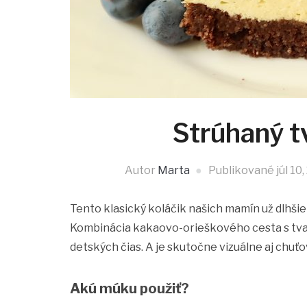
Strúhaný t
Autor
Marta
Publikované
júl 10
Tento klasický koláčik našich mamín už dlhšie 
Kombinácia kakaovo-orieškového cesta s tva
detských čias. A je skutočne vizuálne aj chuť
Akú múku použiť?