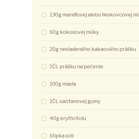
130g mandľovej alebo lieskovcovej m
60g kokosovej múky
20g nesladeného kakaového prášku
1ČL prášku na pečenie
100g masla
1ČL xantanovej gumy
40g erythritolu
štipka soli