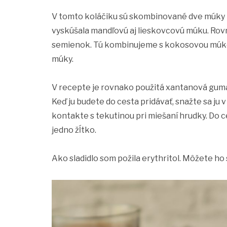
V tomto koláčiku sú skombinované dve múky
vyskúšala mandľovú aj lieskovcovú múku. Rov
semienok. Tú kombinujeme s kokosovou múkou
múky.
V recepte je rovnako použitá xantanová guma,
Keď ju budete do cesta pridávať, snažte sa ju 
kontakte s tekutinou pri miešaní hrudky. Do c
jedno žĺtko.
Ako sladidlo som požila erythritol. Môžete h