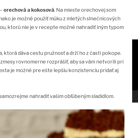
 –
orechová a kokosová
. Na mieste orechovej som
nako je možné použiť múku z mletých slnečnicových
, ktorú nie je v recepte možné nahradiť iným typom
 ktorá dáva cestu pružnosť a drží ho z časti pokope.
v zmesy rovnomerne rozprášiť, aby sa vám netvorili pri
esta je možné pre ešte lepšiu konzistenciu pridať aj
o samozrejme nahradiť vašim obľúbeným sladidlom.