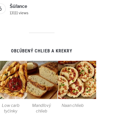
Šúľance
13111 views
OBĽÚBENÝ CHLIEB A KREKRY
Low carb
Mandľový
Naan chlieb
tyčinky
chlieb