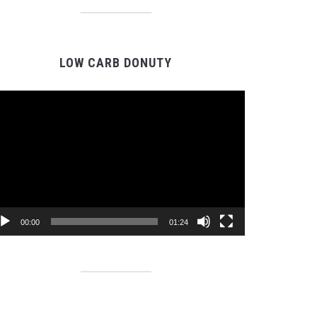
LOW CARB DONUTY
Video
prehrávač
00:00
01:24