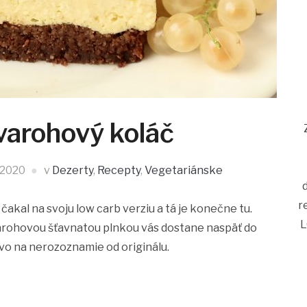
varohový koláč
, 2020
v
Dezerty
,
Recepty
,
Vegetariánske
r
čakal na svoju low carb verziu a tá je konečne tu.
L
rohovou šťavnatou plnkou vás dostane naspäť do
ovo na nerozoznamie od originálu.