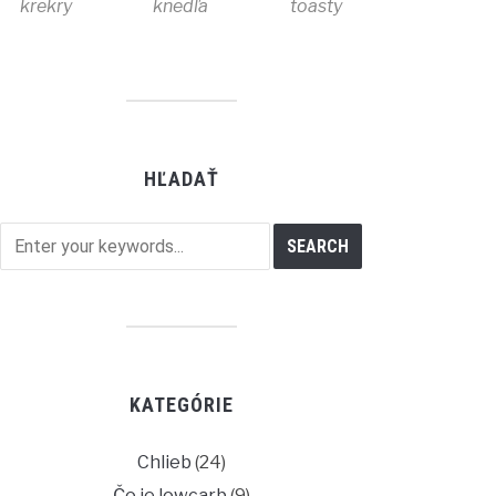
krekry
knedľa
toasty
HĽADAŤ
KATEGÓRIE
Chlieb
(24)
Čo je lowcarb
(9)