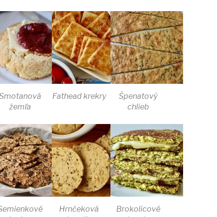
Smotanová
Fathead krekry
Špenatový
žemľa
chlieb
Semienkové
Hrnčeková
Brokolicové