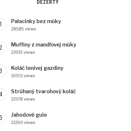
DEZERTY
Palacinky bez múky
28585 views
Muffiny z mandľovej múky
23915 views
Koláč lenivej gazdiny
16501 views
Strúhaný tvarohový koláč
13978 views
Jahodové gule
13260 views