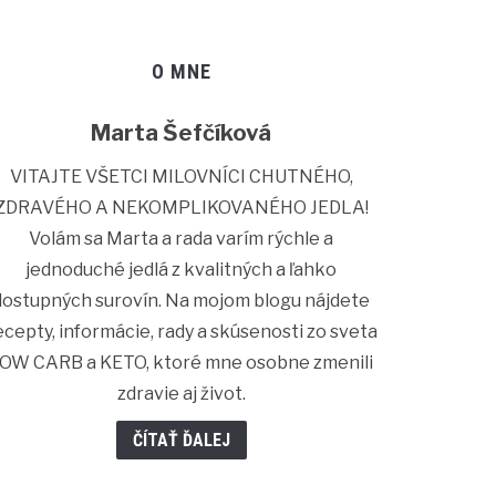
O MNE
Marta Šefčíková
VITAJTE VŠETCI MILOVNÍCI CHUTNÉHO,
ZDRAVÉHO A NEKOMPLIKOVANÉHO JEDLA!
Volám sa Marta a rada varím rýchle a
jednoduché jedlá z kvalitných a ľahko
dostupných surovín. Na mojom blogu nájdete
ecepty, informácie, rady a skúsenosti zo sveta
OW CARB a KETO, ktoré mne osobne zmenili
zdravie aj život.
ČÍTAŤ ĎALEJ