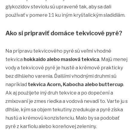
glykozidov steviolu sú upravené tak, aby sa dali
používať v pomere 1:1 ku iným kryštalickým sladidlám.
Ako si pripraviť domáce tekvicové pyré?
Na prípravu tekvicového pyré sú veľmi vhodné
tekvica
hokkaido alebo maslová tekvica
. Majú menej
vody a tekvicové pyré je husté a krémové prakticky
bez dlhšieho varenia. Ďalšími vhodnými druhmi sú
napríklad
tekvica Acorn, Kabocha alebo buttercup
.
Ak aj použijete iný druh tekvice a po dopečení a
zmixovaní je zmes riedka a vodová nevadí to. Varte ju s
dlhšie, kým sa objem tekutiny zredukuje a pyré získa
hustú a krémovú konzistenciu. Malo by sa podobať
pyré z karfiolu alebo koreňovej zeleniny.