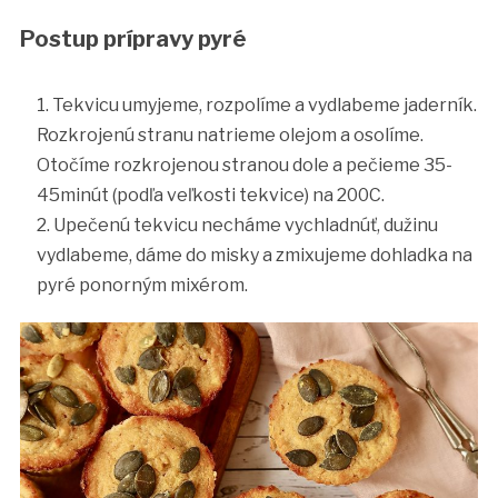
Postup prípravy pyré
Tekvicu umyjeme, rozpolíme a vydlabeme jaderník.
Rozkrojenú stranu natrieme olejom a osolíme.
Otočíme rozkrojenou stranou dole a pečieme 35-
45minút (podľa veľkosti tekvice) na 200C.
Upečenú tekvicu necháme vychladnúť, dužinu
vydlabeme, dáme do misky a zmixujeme dohladka na
pyré ponorným mixérom.