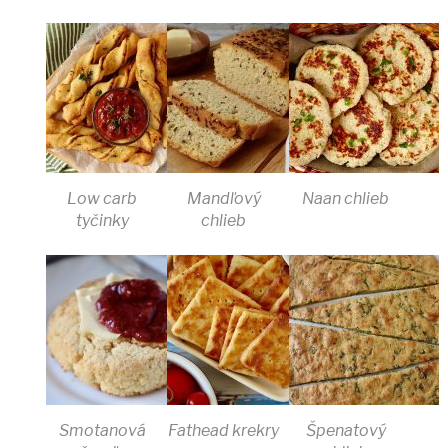
Low carb
Mandľový
Naan chlieb
tyčinky
chlieb
Smotanová
Fathead krekry
Špenatový