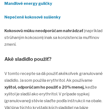
Mandľové energy guličky
Nepečené kokosové sušienky
Kokosovú múku neodporúčam nahrádzať
(napríklad
strúhaným kokosom) inak sa konzistencia muffinov
zmení.
Aké sladidlo použiť?
V tomto recepte sa dá použiť akékoľvek granulované
sladidlo. Ja som použila erythritol. Ak používame
xylitol, odporúčam ho použiť o 20% menej,
keďže
xylitol je sladší ako erythritol. V prípade sypkej
(granulovanej) stévie slaďte podľa inštrukcii na obale.
Väčšina týchto kryštalických sladidiel na báze