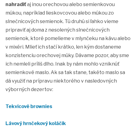
nahradiť
aj inou orechovou alebo semienkovou
múkou, napríklad lieskovcovou alebo múkou zo
slnečnicových semienok. Tú druhú si ľahko vieme
pripraviť aj doma z nesolených slnečnicových
semienok, ktoré pomelieme v mlynčeku na kávu alebo
v mixéri. Mlieť ich stačí krátko, len kým dostaneme
konzistenciu orechovej múky. Dávame pozor, aby sme
ich nemleli príliš dlho. Inak by nám mohlo vzniknúť
semienkové maslo. Ak sa tak stane, takéto maslo sa
dá využiť na prípravu niektorého v nasledovných
výborných dezertov:
Tekvicové brownies
Lávový hrnčekový koláčik