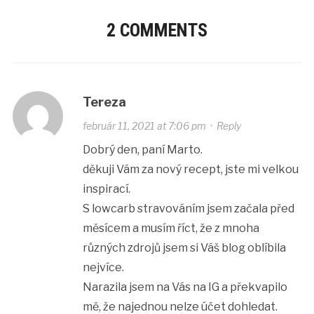
2 COMMENTS
Tereza
február 11, 2021 at 7:06 pm
·
Reply
Dobrý den, paní Marto.
děkuji Vám za nový recept, jste mi velkou
inspirací.
S lowcarb stravováním jsem začala před
měsícem a musím říct, že z mnoha
různých zdrojů jsem si Váš blog oblíbila
nejvíce.
Narazila jsem na Vás na IG a překvapilo
mě, že najednou nelze účet dohledat.