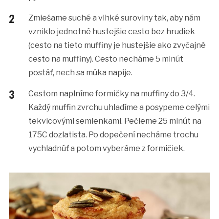
Zmiešame suché a vlhké suroviny tak, aby nám
vzniklo jednotné hustejšie cesto bez hrudiek
(cesto na tieto muffiny je hustejšie ako zvyčajné
cesto na muffiny). Cesto necháme 5 minút
postáť, nech sa múka napije.
Cestom naplníme formičky na muffiny do 3/4.
Každý muffin zvrchu uhladíme a posypeme celými
tekvicovými semienkami. Pečieme 25 minút na
175C dozlatista. Po dopečení necháme trochu
vychladnúť a potom vyberáme z formičiek.