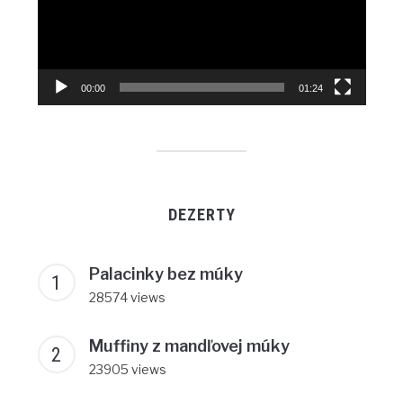
00:00
01:24
DEZERTY
Palacinky bez múky
28574 views
Muffiny z mandľovej múky
23905 views