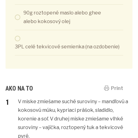
90g roztopené maslo alebo ghee
alebo kokosový olej
3PL celé tekvicové semienka (na ozdobenie)
AKO NA TO
Print
V miske zmiešame suché suroviny – mandľovú a
kokosovú múku, kypriaci prášok, sladidlo,
korenie a soľ. V druhej miske zmiešame vlhké
suroviny – vajíčka, roztopený tuk a tekvicové
pyré.