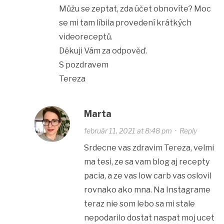
Můžu se zeptat, zda účet obnovíte? Moc
se mi tam líbila provedení krátkých
videoreceptů.
Děkuji Vám za odpověď.
S pozdravem
Tereza
Marta
február 11, 2021 at 8:48 pm
·
Reply
Srdecne vas zdravim Tereza, velmi
ma tesi, ze sa vam blog aj recepty
pacia, a ze vas low carb vas oslovil
rovnako ako mna. Na Instagrame
teraz nie som lebo sa mi stale
nepodarilo dostat naspat moj ucet