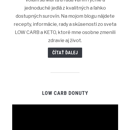
jednoduché jedlá z kvalitných a ľahko
dostupných surovín. Na mojom blogu nájdete
recepty, informácie, rady a skúsenosti zo sveta
LOW CARB a KETO, ktoré mne osobne zmenili
zdravie aj život.
ČÍTAŤ ĎALEJ
LOW CARB DONUTY
Video
prehrávač