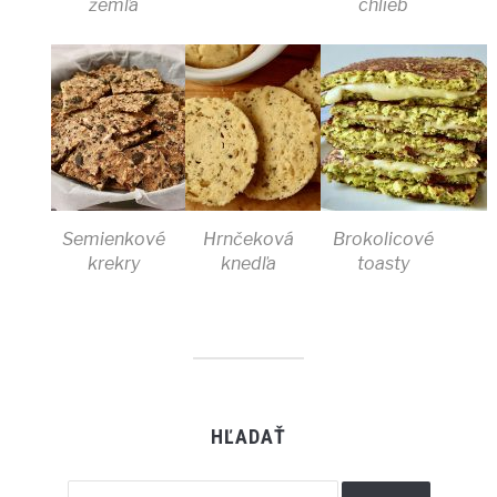
žemľa
chlieb
Semienkové
Hrnčeková
Brokolicové
krekry
knedľa
toasty
HĽADAŤ