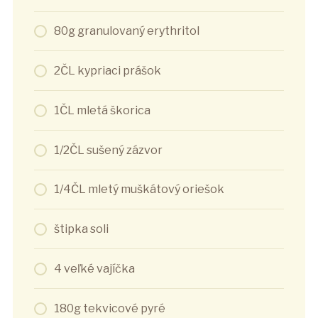
80g granulovaný erythritol
2ČL kypriaci prášok
1ČL mletá škorica
1/2ČL sušený zázvor
1/4ČL mletý muškátový oriešok
štipka soli
4 veľké vajíčka
180g tekvicové pyré