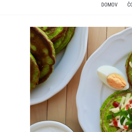
DOMOV
Č