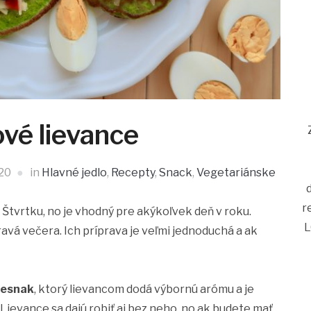
vé lievance
020
in
Hlavné jedlo
,
Recepty
,
Snack
,
Vegetariánske
r
o Štvrtku, no je vhodný pre akýkoľvek deň v roku.
L
ravá večera. Ich príprava je veľmi jednoduchá a ak
cesnak
, ktorý lievancom dodá výbornú arómu a je
. Lievance sa dajú robiť aj bez neho, no ak budete mať