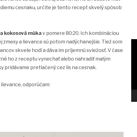
diemu cesnaku, určite je tento recept skvelý spôsob
 a kokosová múka
v pomere 80:20. Ich kombináciou
vej zmesy a lievance sú potom nadýchanejšie. Tiež som
vancov skvele hodí a dáva im príjemnú sviežosť. V čase
ožné ho z receptu vynechať alebo nahradiť malým
y pridávame pretlačený cez lis na cesnak.
 lievance, odporúčam: