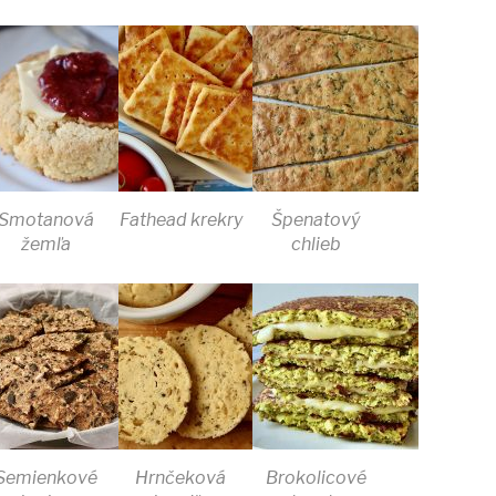
Smotanová
Fathead krekry
Špenatový
žemľa
chlieb
Semienkové
Hrnčeková
Brokolicové