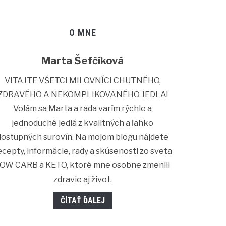
O MNE
Marta Šefčíková
VITAJTE VŠETCI MILOVNÍCI CHUTNÉHO,
ZDRAVÉHO A NEKOMPLIKOVANÉHO JEDLA!
Volám sa Marta a rada varím rýchle a
jednoduché jedlá z kvalitných a ľahko
dostupných surovín. Na mojom blogu nájdete
ecepty, informácie, rady a skúsenosti zo sveta
OW CARB a KETO, ktoré mne osobne zmenili
zdravie aj život.
ČÍTAŤ ĎALEJ