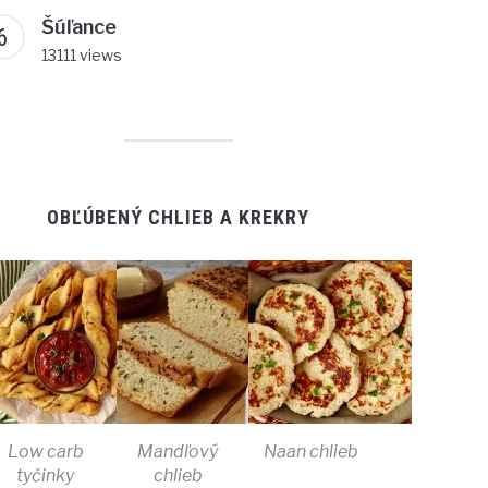
Šúľance
13111 views
OBĽÚBENÝ CHLIEB A KREKRY
Low carb
Mandľový
Naan chlieb
tyčinky
chlieb