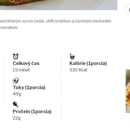
astrúhaným syrom čedar, chilli omáčkou a čerstvým medvedím
cesnakom.
Celkový čas
Kalórie (1porcia)
15 minút
530 Kcal
Tuky (1porcia)
49g
Proteín (1porcia)
22g