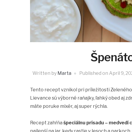
Špenáto
Written by
Marta
Published on
April 9, 2
Tento recept vznikol pri príležitosti Zelenéh
Lievance sú výborné raňajky, ľahký obed aj zd
máte poruke mixér, aj super rýchla.
Recept zahŕňa
špeciálnu prísadu – medvedí 
najlepší na jar, kedy rastie v lesoch a parkoch