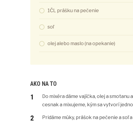
1ČL prášku na pečenie
soľ
olej alebo maslo (na opekanie)
AKO NA TO
Do mixéra dáme vajíčka, olej a smotanu
cesnak a mixujeme, kým sa vytvorí jednot
Pridáme múky, prášok na pečenie a soľ 