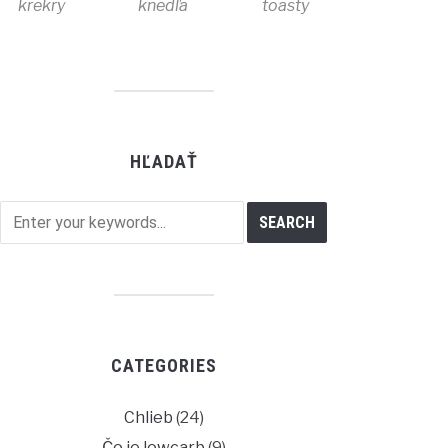
krekry
knedľa
toasty
HĽADAŤ
CATEGORIES
Chlieb
(24)
Čo je lowcarb
(9)