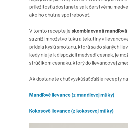
príležitosť a dostanete sa k čerstvému medve
ako ho chutne spotrebovať.
V tomto recepte je
skombinovaná mandľová
sa zníži množstvo tuku a tekutiny v lievanco
pridala kyslú smotanu, ktorá sa do slaných lie
kedy nie je k dispozícii medvedí cesnak, je m
strúčikom cesnaku, ktorý do lievancovej zmes
Ak dostanete chuť vyskúšať ďalšie recepty na
Mandľové lievance (z mandľovej múky)
Kokosové lievance (z kokosovej múky)