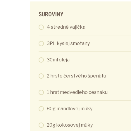
SUROVINY
4 stredné vajíčka
3PL kyslej smotany
30ml oleja
2 hrste čerstvého špenátu
1 hrsť medvedieho cesnaku
80g mandľovej múky
20g kokosovej múky