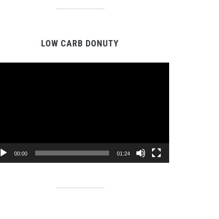
LOW CARB DONUTY
Video
Player
00:00
01:24