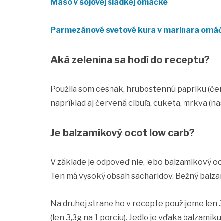
Mäso v sójovej sladkej omáčke
Parmezánové svetové kura v marinara omá
Aká zelenina sa hodí do receptu?
Použila som cesnak, hrubostennú papriku (červ
napríklad aj červená cibuľa, cuketa, mrkva (na
Je balzamikový ocot low carb?
V základe je odpoveď nie, lebo balzamikový o
Ten má vysoký obsah sacharidov. Bežný balza
Na druhej strane ho v recepte použijeme len 
(len 3,3g na 1 porciu). Jedlo je vďaka balzami