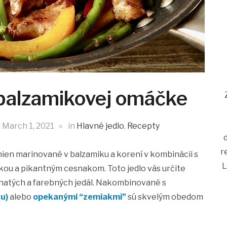
 balzamikovej omáčke
n
March 1, 2021
in
Hlavné jedlo
,
Recepty
r
ien marinované v balzamiku a korení v kombinácii s
L
kou a pikantným cesnakom. Toto jedlo vás určite
ohatých a farebných jedál. Nakombinované s
tu)
alebo
opekanými “zemiakmi”
sú skvelým obedom