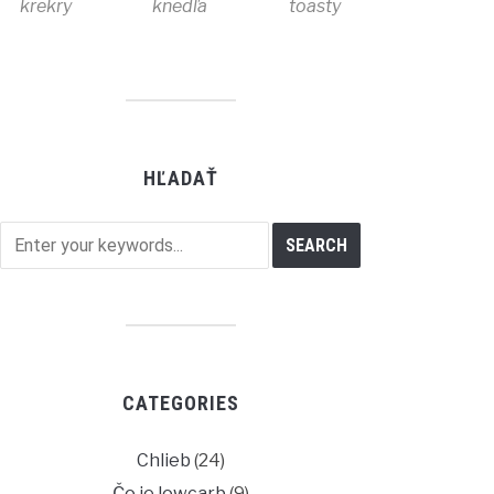
krekry
knedľa
toasty
HĽADAŤ
CATEGORIES
Chlieb
(24)
Čo je lowcarb
(9)