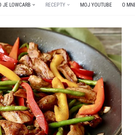
O JE LOWCARB
RECEPTY
MOJ YOUTUBE
O MN