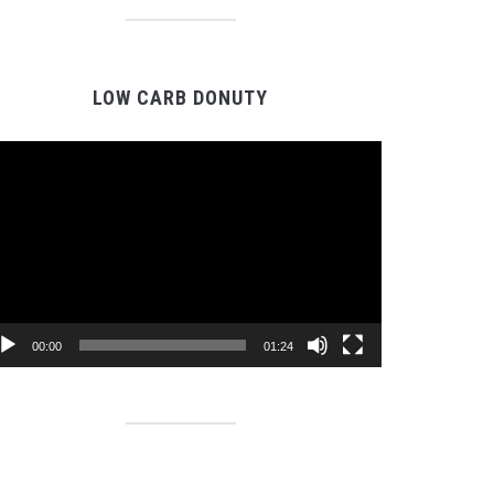
LOW CARB DONUTY
Video
Player
00:00
01:24