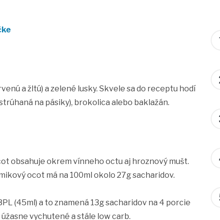
čke
enú a žltú) a zelené lusky. Skvele sa do receptu hodí
strúhaná na pásiky), brokolica alebo baklažán.
cot obsahuje okrem vínneho octu aj hroznový mušt.
mikový ocot má na 100ml okolo 27g sacharidov.
3PL (45ml) a to znamená 13g sacharidov na 4 porcie
ku úžasne vychutené a stále low carb.