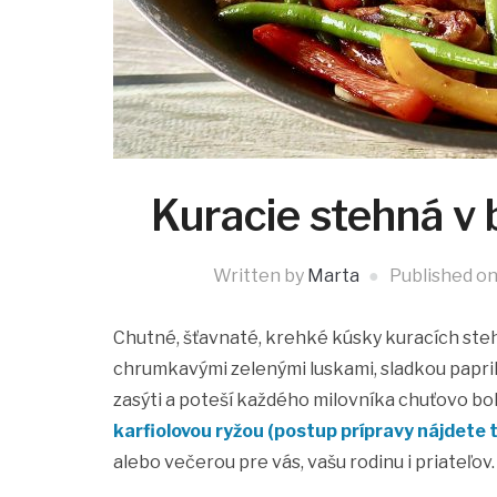
Kuracie stehná v
Written by
Marta
Published o
Chutné, šťavnaté, krehké kúsky kuracích steh
chrumkavými zelenými luskami, sladkou papri
zasýti a poteší každého milovníka chuťovo b
karfiolovou ryžou (postup prípravy nájdete 
alebo večerou pre vás, vašu rodinu i priateľov.