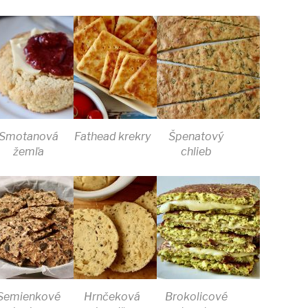
Smotanová
Fathead krekry
Špenatový
žemľa
chlieb
Semienkové
Hrnčeková
Brokolicové