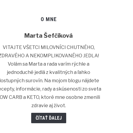
O MNE
Marta Šefčíková
VITAJTE VŠETCI MILOVNÍCI CHUTNÉHO,
ZDRAVÉHO A NEKOMPLIKOVANÉHO JEDLA!
Volám sa Marta a rada varím rýchle a
jednoduché jedlá z kvalitných a ľahko
dostupných surovín. Na mojom blogu nájdete
ecepty, informácie, rady a skúsenosti zo sveta
OW CARB a KETO, ktoré mne osobne zmenili
zdravie aj život.
ČÍTAŤ ĎALEJ