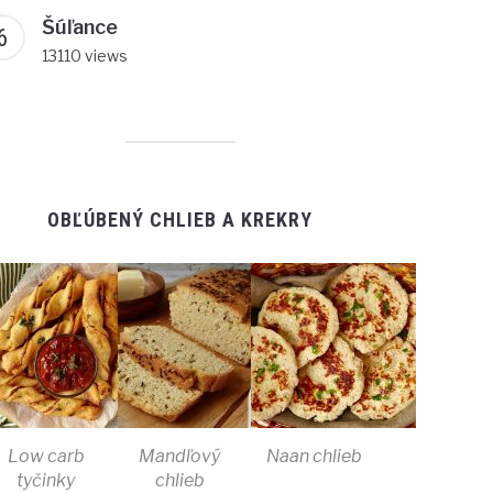
Šúľance
13110 views
OBĽÚBENÝ CHLIEB A KREKRY
Low carb
Mandľový
Naan chlieb
tyčinky
chlieb