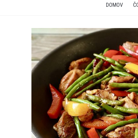
DOMOV
Č