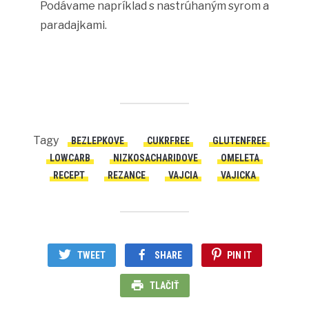
Podávame napríklad s nastrúhaným syrom a
paradajkami.
Tagy
BEZLEPKOVE
CUKRFREE
GLUTENFREE
LOWCARB
NIZKOSACHARIDOVE
OMELETA
RECEPT
REZANCE
VAJCIA
VAJICKA
TWEET
SHARE
PIN IT
TLAČIŤ