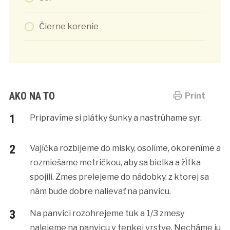
Čierne korenie
AKO NA TO
Print
Pripravíme si plátky šunky a nastrúhame syr.
Vajíčka rozbijeme do misky, osolíme, okoreníme a
rozmiešame metričkou, aby sa bielka a žĺtka
spojili. Zmes prelejeme do nádobky, z ktorej sa
nám bude dobre nalievať na panvicu.
Na panvici rozohrejeme tuk a 1/3 zmesy
nalejeme na panvicu v tenkej vrstve. Necháme ju