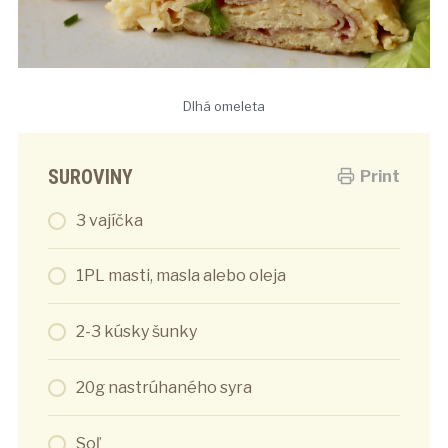
Dlhá omeleta
SUROVINY
Print
3 vajíčka
1PL masti, masla alebo oleja
2-3 kúsky šunky
20g nastrúhaného syra
Soľ