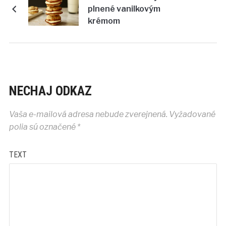
plnené vanilkovým
krémom
NECHAJ ODKAZ
Vaša e-mailová adresa nebude zverejnená.
Vyžadované
polia sú označené
*
TEXT