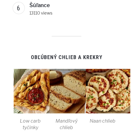
Šúľance
13110 views
OBĽÚBENÝ CHLIEB A KREKRY
Low carb
Mandľový
Naan chlieb
tyčinky
chlieb