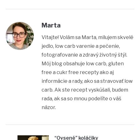
Marta
Vitajte! Volám sa Marta, milujem skvelé
jedlo, low carb varenie a pečenie,
fotografovanie a zdravý životný štýl.
Môj blog obsahuje low carb, gluten
free a cukr free recepty ako aj
informácie a rady, ako sa stravovať low
carb. Ak ste recept vyskúšali, budem
rada, ak sa so mnou podelíte o váš
názor.
“Ovsené” koláčiky