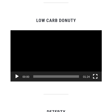
LOW CARB DONUTY
Video
prehrávač
00:00
01:24
DEZERTY