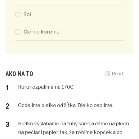
Soľ
Čierne korenie
AKO NA TO
Print
Rúru rozpálime na 170C.
Oddelíme bielko od žĺtka. Bielko osolíme.
Bielko vyšľaháme na tuhý sneh a dáme na plech
na pečiaci papier tak, že robíme kopček a do