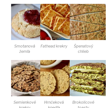
Smotanová
Fathead krekry
Špenatový
žemľa
chlieb
Semienkové
Hrnčeková
Brokolicové
krekry
knedľa
toasty