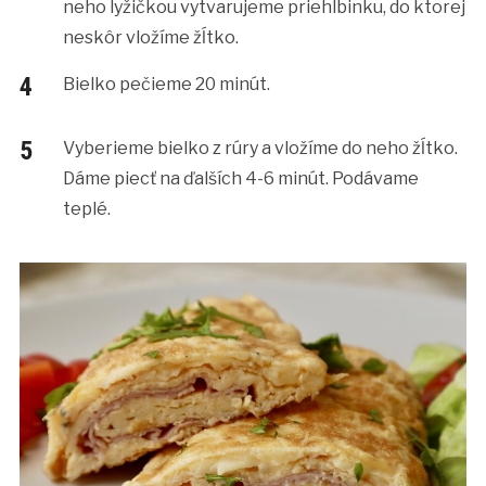
neho lyžičkou vytvarujeme priehlbinku, do ktorej
neskôr vložíme žĺtko.
Bielko pečieme 20 minút.
Vyberieme bielko z rúry a vložíme do neho žĺtko.
Dáme piecť na ďalších 4-6 minút. Podávame
teplé.