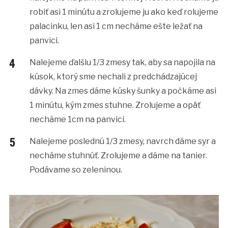
robiť asi 1 minútu a zrolujeme ju ako keď rolujeme
palacinku, len asi 1 cm necháme ešte ležať na
panvici.
Nalejeme ďalšiu 1/3 zmesy tak, aby sa napojila na
kúsok, ktorý sme nechali z predchádzajúcej
dávky. Na zmes dáme kúsky šunky a počkáme asi
1 minútu, kým zmes stuhne. Zrolujeme a opäť
necháme 1cm na panvici.
Nalejeme poslednú 1/3 zmesy, navrch dáme syr a
necháme stuhnúť. Zrolujeme a dáme na tanier.
Podávame so zeleninou.