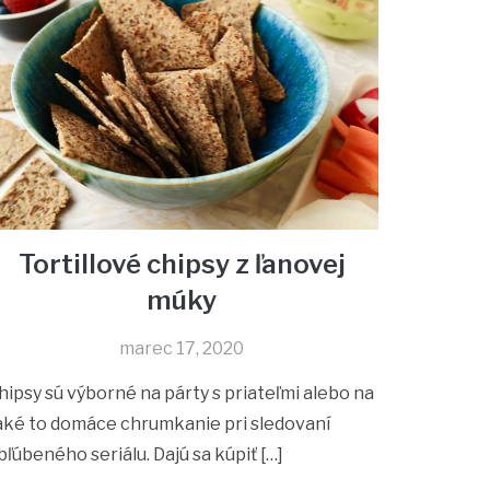
Tortillové chipsy z ľanovej
múky
marec 17, 2020
hipsy sú výborné na párty s priateľmi alebo na
aké to domáce chrumkanie pri sledovaní
bľúbeného seriálu. Dajú sa kúpiť […]