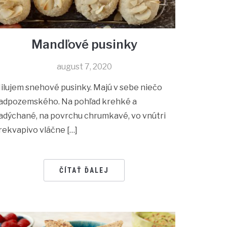
Mandľové pusinky
august 7, 2020
ilujem snehové pusinky. Majú v sebe niečo
adpozemského. Na pohľad krehké a
adýchané, na povrchu chrumkavé, vo vnútri
rekvapivo vláčne […]
ČÍTAŤ ĎALEJ