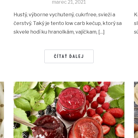
marec 21, 2021
Hustý, výborne vychutený, cukrfree, svieži a
K
čerstvý. Taký je tento low carb kečup, ktorý sa
s
skvele hodí ku hranolkám, vajíčkam, […]
s
ČÍTAŤ ĎALEJ