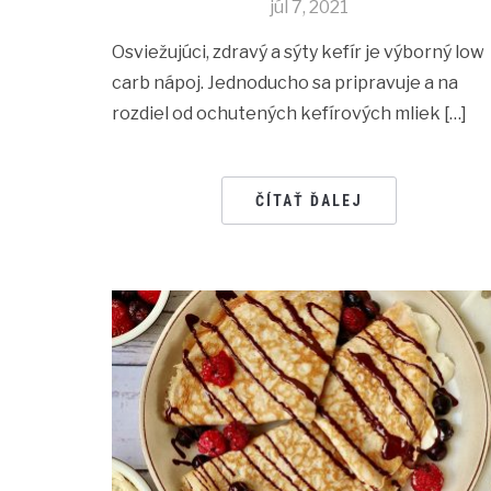
júl 7, 2021
Osviežujúci, zdravý a sýty kefír je výborný low
carb nápoj. Jednoducho sa pripravuje a na
rozdiel od ochutených kefírových mliek […]
ČÍTAŤ ĎALEJ