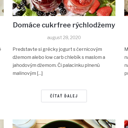
Domáce cukrfree rýchlodžemy
august 28, 2020
é
Predstavte si grécky jogurt s černicovým
M
džemom alebo low carb chlebík s maslom a
n
jahodovým džemom. Či palacinku plnenú
n
malinovým […]
p
ČÍTAŤ ĎALEJ