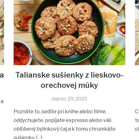
la
Talianske sušienky z lieskovo-
orechovej múky
marec 29, 2020
 a
Poznáte to, sedíte pri knihe alebo filme,
C
oddychujete, popíjate expresso alebo váš
t
obľúbený bylinkový čaj a k tomu chrumkáte
o
sušienky. […]