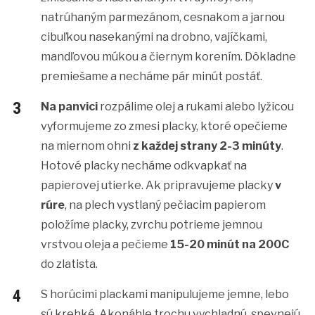
natrúhaným parmezánom, cesnakom a jarnou
cibuľkou nasekanými na drobno, vajíčkami,
mandľovou múkou a čiernym korením. Dôkladne
premiešame a necháme pár minút postáť.
Na panvici
rozpálime olej a rukami alebo lyžicou
vyformujeme zo zmesi placky, ktoré opečieme
na miernom ohni
z každej strany 2-3 minúty
.
Hotové placky necháme odkvapkať na
papierovej utierke. Ak pripravujeme placky
v
rúre
, na plech vystlaný pečiacim papierom
položíme placky, zvrchu potrieme jemnou
vrstvou oleja a pečieme
15-20 minút na 200C
do zlatista.
S horúcimi plackami manipulujeme jemne, lebo
sú krehké. Akonáhle trochu vychladnú, spevnejú