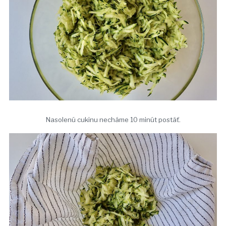
Nasolenú cukinu necháme 10 minút postáť.