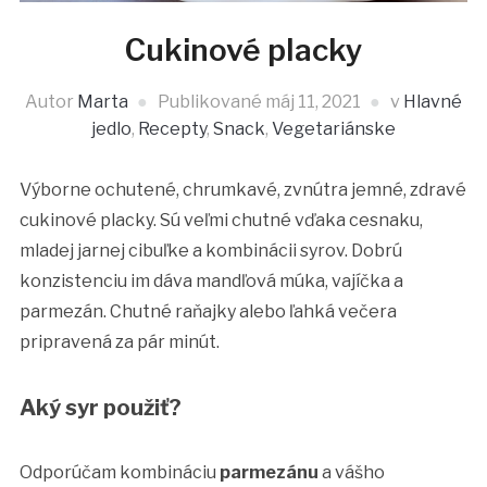
Cukinové placky
Autor
Marta
Publikované
máj 11, 2021
v
Hlavné
jedlo
,
Recepty
,
Snack
,
Vegetariánske
Výborne ochutené, chrumkavé, zvnútra jemné, zdravé
cukinové placky. Sú veľmi chutné vďaka cesnaku,
mladej jarnej cibuľke a kombinácii syrov. Dobrú
konzistenciu im dáva mandľová múka, vajíčka a
parmezán. Chutné raňajky alebo ľahká večera
pripravená za pár minút.
Aký syr použiť?
Odporúčam kombináciu
parmezánu
a vášho