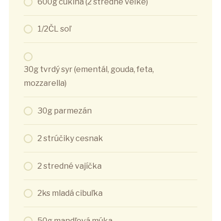
600g cukina (2 stredne veľké)
1/2ČL soľ
30g tvrdý syr (ementál, gouda, feta,
mozzarella)
30g parmezán
2 strúčiky cesnak
2 stredné vajíčka
2ks mladá cibuľka
50g mandľová múka