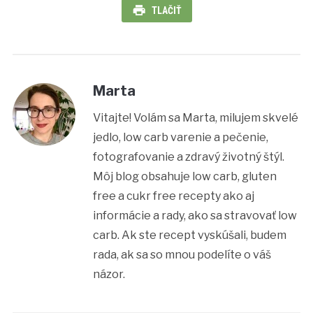
TLAČIŤ
Marta
Vitajte! Volám sa Marta, milujem skvelé
jedlo, low carb varenie a pečenie,
fotografovanie a zdravý životný štýl.
Môj blog obsahuje low carb, gluten
free a cukr free recepty ako aj
informácie a rady, ako sa stravovať low
carb. Ak ste recept vyskúšali, budem
rada, ak sa so mnou podelíte o váš
názor.