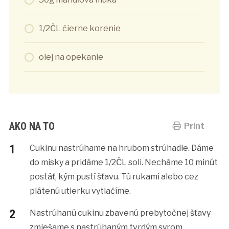
1/2ČL čierne korenie
olej na opekanie
AKO NA TO
Print
Cukinu nastrúhame na hrubom strúhadle. Dáme
do misky a pridáme 1/2ČL soli. Necháme 10 minút
postáť, kým pustí šťavu. Tú rukami alebo cez
plátenú utierku vytlačíme.
Nastrúhanú cukinu zbavenú prebytočnej šťavy
zmiešame s nastrúhaným tvrdým syrom,