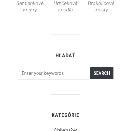
Semienkové
Hrnčeková
Brokolicové
krekry
knedľa
toasty
HĽADAŤ
KATEGÓRIE
Chlieb
(24)