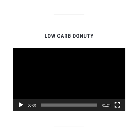
LOW CARB DONUTY
Video
prehrávač
00:00
01:24