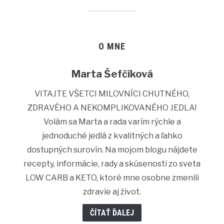
O MNE
Marta Šefčíková
VITAJTE VŠETCI MILOVNÍCI CHUTNÉHO,
ZDRAVÉHO A NEKOMPLIKOVANÉHO JEDLA!
Volám sa Marta a rada varím rýchle a
jednoduché jedlá z kvalitných a ľahko
dostupných surovín. Na mojom blogu nájdete
recepty, informácie, rady a skúsenosti zo sveta
LOW CARB a KETO, ktoré mne osobne zmenili
zdravie aj život.
ČÍTAŤ ĎALEJ