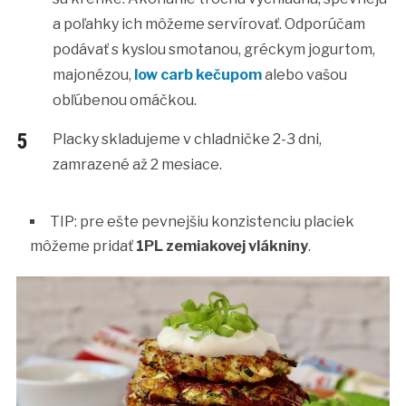
a poľahky ich môžeme servírovať. Odporúčam
podávať s kyslou smotanou, gréckym jogurtom,
majonézou,
low carb kečupom
alebo vašou
obľúbenou omáčkou.
Placky skladujeme v chladničke 2-3 dni,
zamrazené až 2 mesiace.
TIP: pre ešte pevnejšiu konzistenciu placiek
môžeme pridať
1PL zemiakovej vlákniny
.