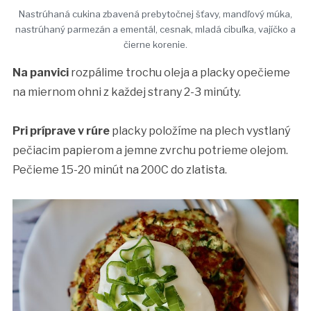
Nastrúhaná cukina zbavená prebytočnej šťavy, mandľový múka,
nastrúhaný parmezán a ementál, cesnak, mladá cibuľka, vajíčko a
čierne korenie.
Na panvici
rozpálime trochu oleja a placky opečieme
na miernom ohni z každej strany 2-3 minúty.
Pri príprave v rúre
placky položíme na plech vystlaný
pečiacim papierom a jemne zvrchu potrieme olejom.
Pečieme 15-20 minút na 200C do zlatista.