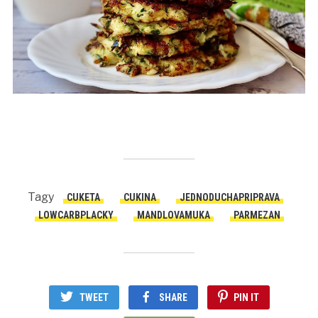
Tagy
CUKETA
CUKINA
JEDNODUCHAPRIPRAVA
LOWCARBPLACKY
MANDLOVAMUKA
PARMEZAN
TWEET
SHARE
PIN IT