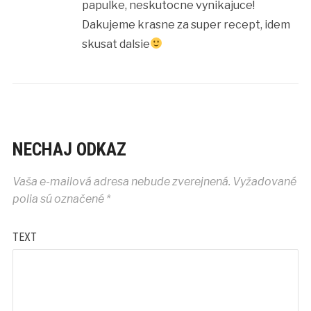
papulke, neskutocne vynikajuce!
Dakujeme krasne za super recept, idem
skusat dalsie
NECHAJ ODKAZ
Vaša e-mailová adresa nebude zverejnená.
Vyžadované
polia sú označené
*
TEXT