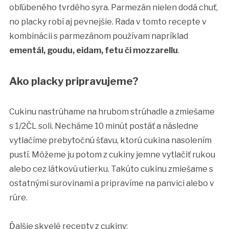
obľúbeného tvrdého syra. Parmezán nielen dodá chuť,
no placky robí aj pevnejšie. Rada v tomto recepte v
kombinácii s parmezánom používam napríklad
ementál, goudu, eidam, fetu či mozzarellu
.
Ako placky pripravujeme?
Cukinu nastrúhame na hrubom strúhadle a zmiešame
s 1/2ČL soli. Necháme 10 minút postáť a následne
vytlačíme prebytočnú šťavu, ktorú cukina nasolením
pustí. Môžeme ju potom z cukiny jemne vytlačiť rukou
alebo cez látkovú utierku. Takúto cukinu zmiešame s
ostatnými surovinami a pripravíme na panvici alebo v
rúre.
Ďalšie skvelé recepty z cukiny: