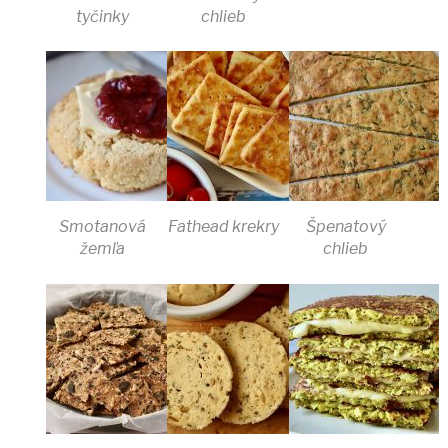
tyčinky
chlieb
Smotanová
Fathead krekry
Špenatový
žemľa
chlieb