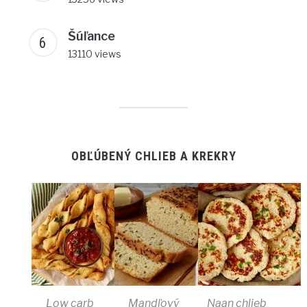
Šúľance
13110 views
OBĽÚBENÝ CHLIEB A KREKRY
Low carb
Mandľový
Naan chlieb