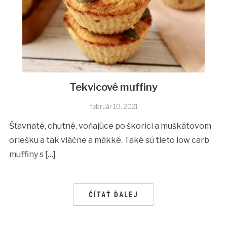
Tekvicové muffiny
február 10, 2021
Šťavnaté, chutné, voňajúce po škorici a muškátovom
oriešku a tak vláčne a mäkké. Také sú tieto low carb
muffiny s […]
ČÍTAŤ ĎALEJ