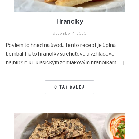
Hranolky
december 4, 2020
Poviem to hneď na úvod…tento recept je úplná
bomba! Tieto hranolky sú chuťovo a vzhľadovo
najbližšie ku klasickým zemiakovým hranolkám, […]
ČÍTAŤ ĎALEJ