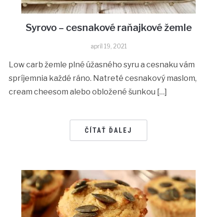
Syrovo – cesnakové raňajkové žemle
apríl 19, 2021
Low carb žemle plné úžasného syru a cesnaku vám
spríjemnia každé ráno. Natreté cesnakový maslom,
cream cheesom alebo obložené šunkou […]
ČÍTAŤ ĎALEJ