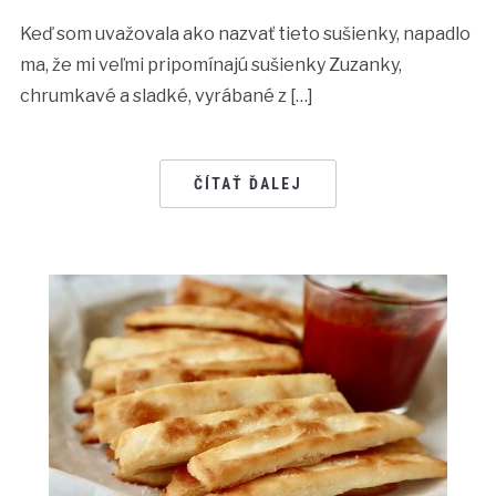
Keď som uvažovala ako nazvať tieto sušienky, napadlo
ma, že mi veľmi pripomínajú sušienky Zuzanky,
chrumkavé a sladké, vyrábané z […]
ČÍTAŤ ĎALEJ