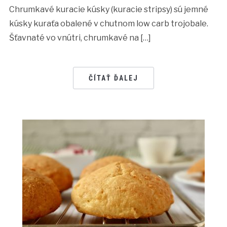
Chrumkavé kuracie kúsky (kuracie stripsy) sú jemné
kúsky kuraťa obalené v chutnom low carb trojobale.
Šťavnaté vo vnútri, chrumkavé na […]
ČÍTAŤ ĎALEJ