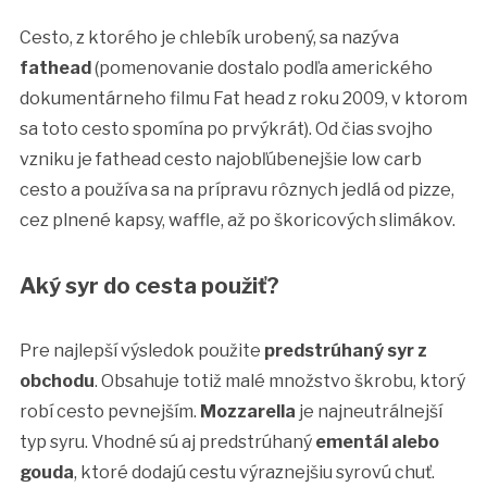
Cesto, z ktorého je chlebík urobený, sa nazýva
fathead
(pomenovanie dostalo podľa amerického
dokumentárneho filmu Fat head z roku 2009, v ktorom
sa toto cesto spomína po prvýkrát). Od čias svojho
vzniku je fathead cesto najobľúbenejšie low carb
cesto a používa sa na prípravu rôznych jedlá od pizze,
cez plnené kapsy, waffle, až po škoricových slimákov.
Aký syr do cesta použiť?
Pre najlepší výsledok použite
predstrúhaný syr z
obchodu
. Obsahuje totiž malé množstvo škrobu, ktorý
robí cesto pevnejším.
Mozzarella
je najneutrálnejší
typ syru. Vhodné sú aj predstrúhaný
ementál alebo
gouda
, ktoré dodajú cestu výraznejšiu syrovú chuť.