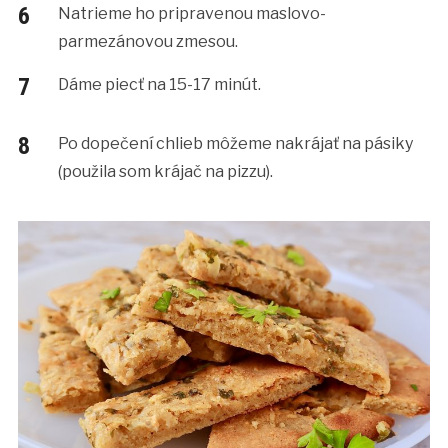
Natrieme ho pripravenou maslovo-
parmezánovou zmesou.
Dáme piecť na 15-17 minút.
Po dopečení chlieb môžeme nakrájať na pásiky
(použila som krájač na pizzu).