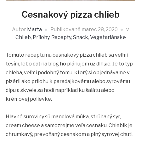
Cesnakový pizza chlieb
Autor
Marta
Publikované
marec 28, 2020
v
Chlieb
,
Prílohy
,
Recepty
,
Snack
,
Vegetariánske
Tomuto receptu na cesnakový pizza chlieb sa veľmi
teším, lebo dať na blog ho plánujem už dlhšie. Je to typ
chleba, veľmi podobný tomu, ktorý si objednávame v
pizérii ako prílohu k paradajkovému alebo syrovému
dipu a skvele sa hodí napríklad ku šalátu alebo
krémovej polievke.
Hlavné suroviny sú mandľová múka, strúhaný syr,
cream cheese a samozrejme veľa cesnaku. Chlebík je
chrumkavý, prevoňaný cesnakom a plný syrovej chuti.