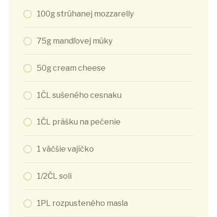
100g strúhanej mozzarelly
75g mandľovej múky
50g cream cheese
1ČL sušeného cesnaku
1ČL prášku na pečenie
1 väčšie vajíčko
1/2ČL soli
1PL rozpusteného masla