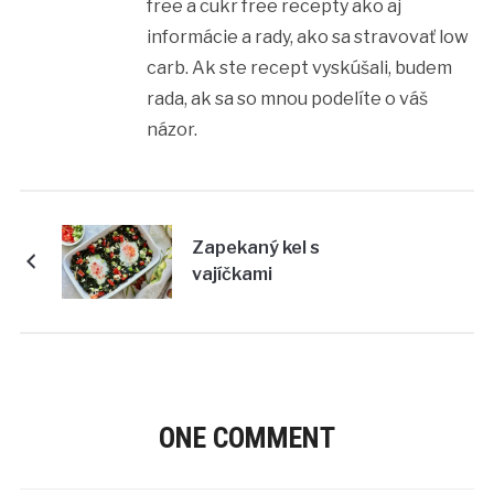
free a cukr free recepty ako aj
informácie a rady, ako sa stravovať low
carb. Ak ste recept vyskúšali, budem
rada, ak sa so mnou podelíte o váš
názor.
Zapekaný kel s
vajíčkami
ONE COMMENT