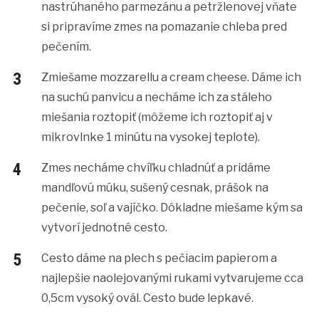
nastrúhaného parmezánu a petržlenovej vňate
si pripravíme zmes na pomazanie chleba pred
pečením.
Zmiešame mozzarellu a cream cheese. Dáme ich
na suchú panvicu a necháme ich za stáleho
miešania roztopiť (môžeme ich roztopiť aj v
mikrovlnke 1 minútu na vysokej teplote).
Zmes necháme chvíľku chladnúť a pridáme
mandľovú múku, sušený cesnak, prášok na
pečenie, soľ a vajíčko. Dôkladne miešame kým sa
vytvorí jednotné cesto.
Cesto dáme na plech s pečiacim papierom a
najlepšie naolejovanými rukami vytvarujeme cca
0,5cm vysoký ovál. Cesto bude lepkavé.