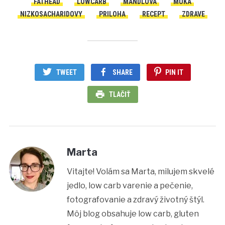
FATHEAD
LOWCARB
MANDLOVA
MUKA
NIZKOSACHARIDOVY
PRILOHA
RECEPT
ZDRAVE
TWEET
SHARE
PIN IT
TLAČIŤ
Marta
Vitajte! Volám sa Marta, milujem skvelé
jedlo, low carb varenie a pečenie,
fotografovanie a zdravý životný štýl.
Môj blog obsahuje low carb, gluten