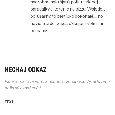
nadrobno nakrájanú polku sušenej
paradajky a korenie na pizzu. Výsledok
bol úžasný, to cestíčko dokonalé…. no
neviem či do rána…. ďakujem ,veľmi mi
pomáhaš.
NECHAJ ODKAZ
Vaša e-mailová adresa nebude zverejnená.
Vyžadované
polia sú označené
*
TEXT