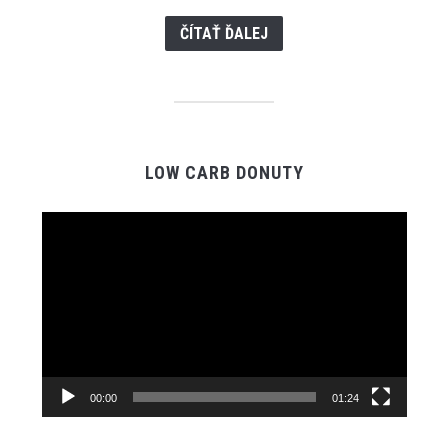
ČÍTAŤ ĎALEJ
LOW CARB DONUTY
Video
prehrávač
00:00
01:24