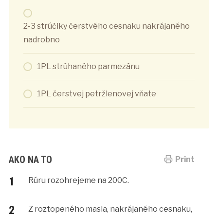
2-3 strúčiky čerstvého cesnaku nakrájaného
nadrobno
1PL strúhaného parmezánu
1PL čerstvej petržlenovej vňate
AKO NA TO
Print
Rúru rozohrejeme na 200C.
Z roztopeného masla, nakrájaného cesnaku,