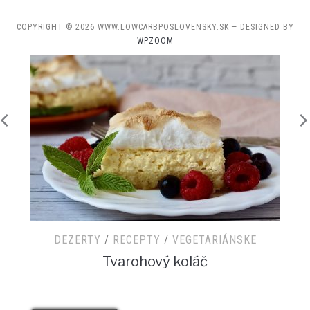
COPYRIGHT © 2026 WWW.LOWCARBPOSLOVENSKY.SK
— DESIGNED BY
WPZOOM
DEZERTY
/
RECEPTY
/
SNACK
/
VEGETARIÁNSKE
Jahodová cheesecake pena