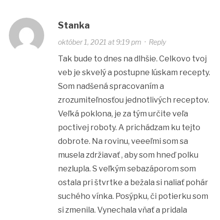
Stanka
október 1, 2021 at 9:19 pm
·
Reply
Tak bude to dnes na dlhšie. Celkovo tvoj
veb je skvelý a postupne lúskam recepty.
Som nadšená spracovaním a
zrozumiteľnosťou jednotlivých receptov.
Veľká poklona, je za tým určite veľa
poctivej roboty. A prichádzam ku tejto
dobrote. Na rovinu, veeeľmi som sa
musela zdržiavať , aby som hneď polku
nezlupla. S veľkým sebazáporom som
ostala pri štvrtke a bežala si naliať pohár
suchého vínka. Posýpku, či potierku som
si zmenila. Vynechala vňať a pridala