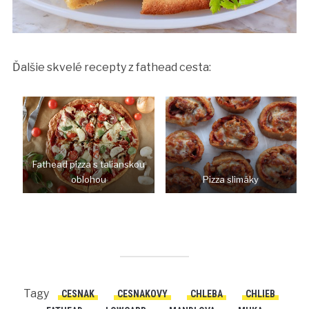
Ďalšie skvelé recepty z fathead cesta:
Fathead pizza s talianskou
oblohou
Pizza slimáky
Tagy
CESNAK
CESNAKOVY
CHLEBA
CHLIEB