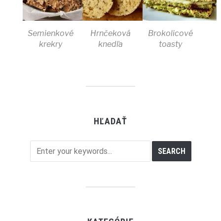
Semienkové
Hrnčeková
Brokolicové
krekry
knedľa
toasty
HĽADAŤ