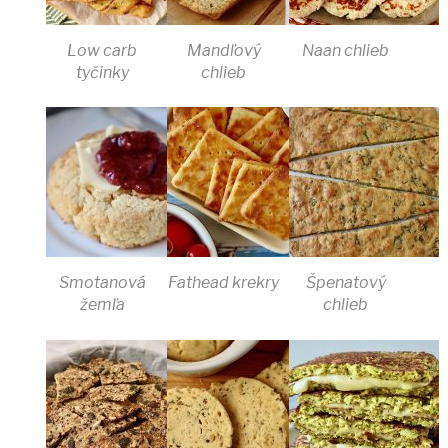
Low carb
Mandľový
Naan chlieb
tyčinky
chlieb
Smotanová
Fathead krekry
Špenatový
žemľa
chlieb