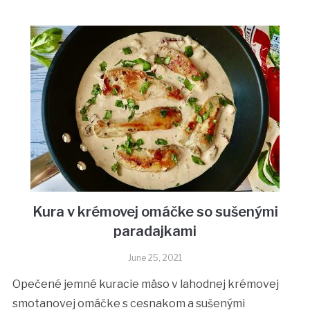
Kura v krémovej omáčke so sušenými
paradajkami
June 25, 2021
Opečené jemné kuracie mäso v lahodnej krémovej
smotanovej omáčke s cesnakom a sušenými