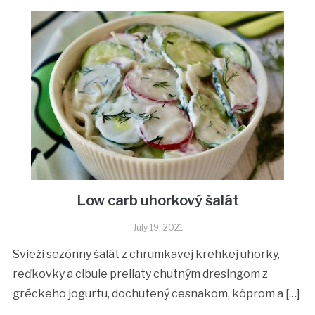
Low carb uhorkový šalát
July 19, 2021
Svieži sezónny šalát z chrumkavej krehkej uhorky,
reďkovky a cibule preliaty chutným dresingom z
gréckeho jogurtu, dochutený cesnakom, kôprom a […]