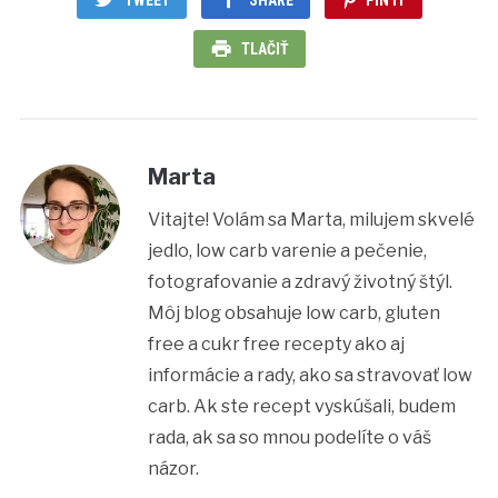
TWEET
SHARE
PIN IT
TLAČIŤ
Marta
Vitajte! Volám sa Marta, milujem skvelé
jedlo, low carb varenie a pečenie,
fotografovanie a zdravý životný štýl.
Môj blog obsahuje low carb, gluten
free a cukr free recepty ako aj
informácie a rady, ako sa stravovať low
carb. Ak ste recept vyskúšali, budem
rada, ak sa so mnou podelíte o váš
názor.