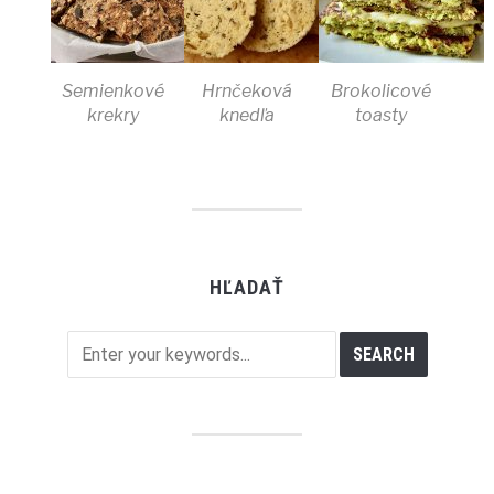
Semienkové
Hrnčeková
Brokolicové
krekry
knedľa
toasty
HĽADAŤ