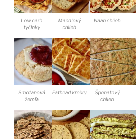
Low carb
Mandľový
Naan chlieb
tyčinky
chlieb
Smotanová
Fathead krekry
Špenatový
žemľa
chlieb