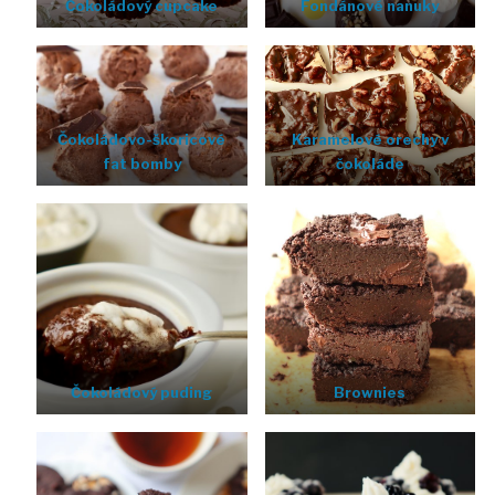
Čokoládový cupcake
Fondánové nanuky
Čokoládovo-škoricové
Karamelové orechy v
fat bomby
čokoláde
Čokoládový puding
Brownies