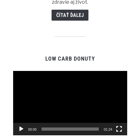
zdravie aj život.
ČÍTAŤ ĎALEJ
LOW CARB DONUTY
Video
Player
00:00
01:24