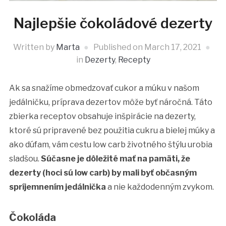
Najlepšie čokoládové dezerty
Written by
Marta
Published on
March 17, 2021
in
Dezerty
,
Recepty
Ak sa snažíme obmedzovať cukor a múku v našom
jedálničku, príprava dezertov môže byť náročná. Táto
zbierka receptov obsahuje inšpirácie na dezerty,
ktoré sú pripravené bez použitia cukru a bielej múky a
ako dúfam, vám cestu low carb životného štýlu urobia
sladšou.
Súčasne je dôležité mať na pamäti, že
dezerty (hoci sú low carb) by mali byť občasným
spríjemnením jedálnička
a nie každodenným zvykom.
Čokoláda