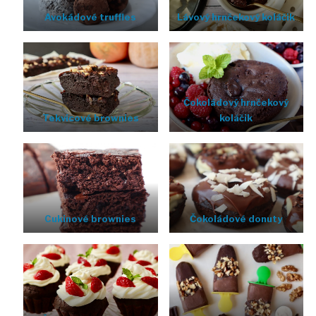
Avokádové truffles
Lávový hrnčekový koláčik
Čokoládový hrnčekový
Tekvicové brownies
koláčik
Cukinové brownies
Čokoládové donuty