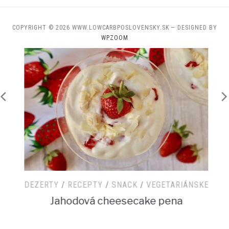
COPYRIGHT © 2026 WWW.LOWCARBPOSLOVENSKY.SK
— DESIGNED BY
WPZOOM
DEZERTY
/
RECEPTY
/
SNACK
/
VEGETARIÁNSKE
Jahodová cheesecake pena