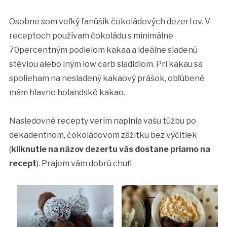
Osobne som veľký fanúšik čokoládových dezertov. V
receptoch používam čokoládu s minimálne
70percentným podielom kakaa a ideálne sladenú
stéviou alebo iným low carb sladidlom. Pri kakau sa
spolieham na nesladený kakaový prášok, obľúbené
mám hlavne holandské kakao.
Nasledovné recepty verím naplnia vašu túžbu po
dekadentnom, čokoládovom zážitku bez výčitiek
(
kliknutie na názov dezertu vás dostane priamo na
recept
). Prajem vám dobrú chuť!