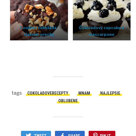
Cookies čokoláda-
Čokoládový cupcake s
vlašské orechy
mascarpone
tags
COKOLADOVERECEPTY
MNAM
NAJLEPSIE
OBLUBENE