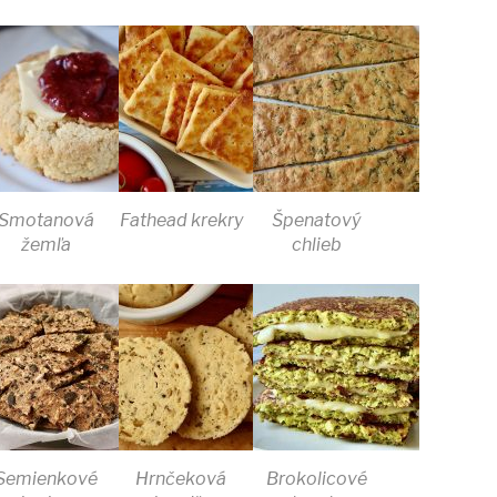
Smotanová
Fathead krekry
Špenatový
žemľa
chlieb
Semienkové
Hrnčeková
Brokolicové