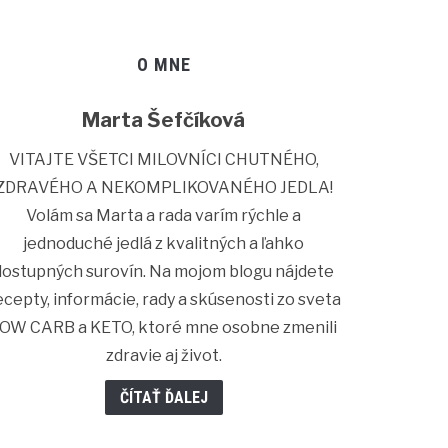
O MNE
Marta Šefčíková
VITAJTE VŠETCI MILOVNÍCI CHUTNÉHO,
ZDRAVÉHO A NEKOMPLIKOVANÉHO JEDLA!
Volám sa Marta a rada varím rýchle a
jednoduché jedlá z kvalitných a ľahko
dostupných surovín. Na mojom blogu nájdete
ecepty, informácie, rady a skúsenosti zo sveta
OW CARB a KETO, ktoré mne osobne zmenili
zdravie aj život.
ČÍTAŤ ĎALEJ