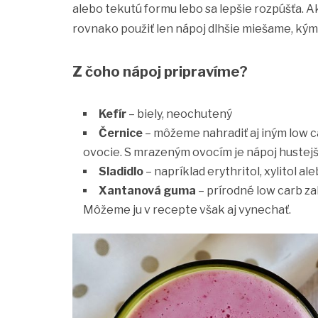
alebo tekutú formu lebo sa lepšie rozpúšťa.
rovnako použiť len nápoj dlhšie miešame, kým 
Z čoho nápoj pripravíme?
Kefír
– biely, neochutený
Černice
– môžeme nahradiť aj iným low 
ovocie. S mrazeným ovocím je nápoj hustejš
Sladidlo
– napríklad erythritol, xylitol al
Xantanová guma
– prírodné low carb za
Môžeme ju v recepte však aj vynechať.