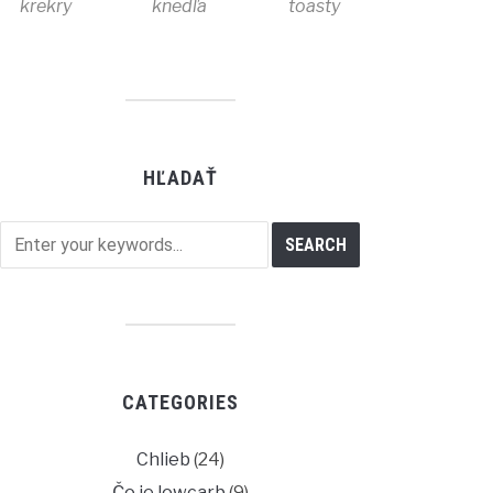
krekry
knedľa
toasty
HĽADAŤ
CATEGORIES
Chlieb
(24)
Čo je lowcarb
(9)