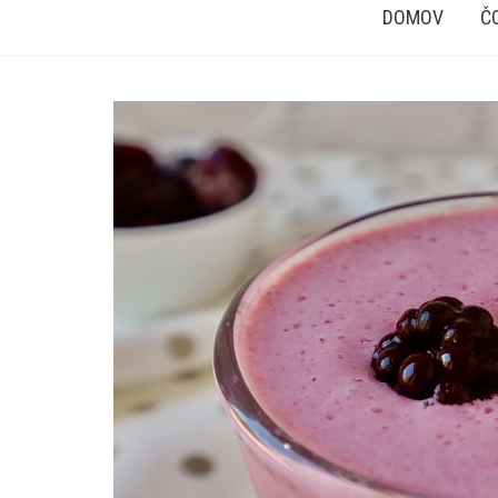
DOMOV
Č