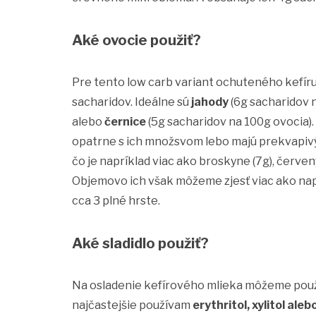
Aké ovocie použiť?
Pre tento low carb variant ochuteného kefí
sacharidov. Ideálne sú
jahody
(6g sacharidov 
alebo
černice
(5g sacharidov na 100g ovocia).
opatrne s ich množsvom lebo majú prekvapivý
čo je napríklad viac ako broskyne (7g), červený
Objemovo ich však môžeme zjesť viac ako napr
cca 3 plné hrste.
Aké sladidlo použiť?
Na osladenie kefírového mlieka môžeme pou
najčastejšie používam
erythritol, xylitol aleb