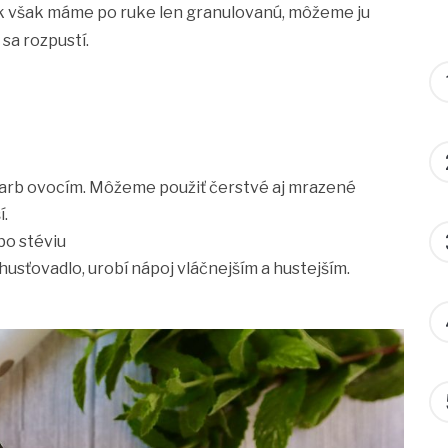
 Ak však máme po ruke len granulovanú, môžeme ju
sa rozpustí.
carb ovocím. Môžeme použiť čerstvé aj mrazené
í.
ebo stéviu
husťovadlo, urobí nápoj vláčnejším a hustejším.