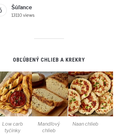
Šúľance
13110 views
OBĽÚBENÝ CHLIEB A KREKRY
Low carb
Mandľový
Naan chlieb
tyčinky
chlieb