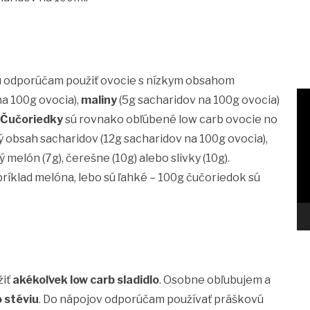
ru odporúčam použiť ovocie s nízkym obsahom
na 100g ovocia),
maliny
(5g sacharidov na 100g ovocia)
Čučoriedky
sú rovnako obľúbené low carb ovocie no
 obsah sacharidov (12g sacharidov na 100g ovocia),
 melón (7g), čerešne (10g) alebo slivky (10g).
íklad melóna, lebo sú ľahké – 100g čučoriedok sú
žiť
akékoľvek low carb sladidlo
. Osobne obľubujem a
o stéviu
. Do nápojov odporúčam používať práškovú