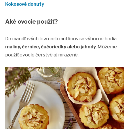
Kokosové donuty
Aké ovocie použiť?
Do mandľových low carb muffinov sa výborne hodia
maliny, černice, čučoriedky alebo jahody
. Môžeme
použiť ovocie čerstvé aj mrazené.