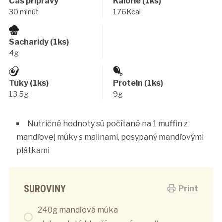
Čas prípravy
Kalórie (1ks)
30 minút
176Kcal
Sacharidy (1ks)
4g
Tuky (1ks)
Protein (1ks)
13,5g
9g
Nutričné hodnoty sú počítané na 1 muffin z
mandľovej múky s malinami, posypaný mandľovými
plátkami
SUROVINY
Print
240g mandľová múka