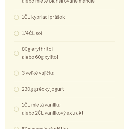
alebo mleté blanšírované mandle
1ČL kypriaci prášok
1/4ČL soľ
80g erythritol
alebo 60g xylitol
3 veľké vajíčka
230g grécky jogurt
1ČL mletá vanilka
alebo 2ČL vanilkový extrakt