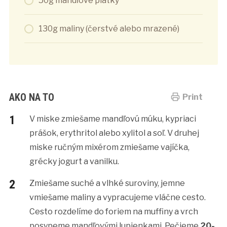
50g mandľové plátky
130g maliny (čerstvé alebo mrazené)
AKO NA TO
Print
V miske zmiešame mandľovú múku, kypriaci
prášok, erythritol alebo xylitol a soľ. V druhej
miske ručným mixérom zmiešame vajíčka,
grécky jogurt a vanilku.
Zmiešame suché a vlhké suroviny, jemne
vmiešame maliny a vypracujeme vláčne cesto.
Cesto rozdelíme do foriem na muffiny a vrch
posypeme mandľovými lupienkami. Pečieme
20-