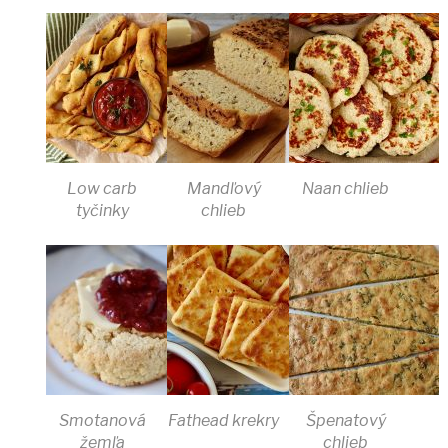
Low carb
Mandľový
Naan chlieb
tyčinky
chlieb
Smotanová
Fathead krekry
Špenatový
žemľa
chlieb