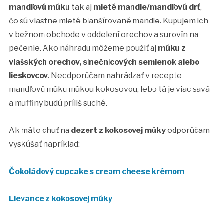
mandľovú múku
tak aj
mleté mandle/mandľovú drť
,
čo sú vlastne mleté blanšírované mandle. Kupujem ich
v bežnom obchode v oddelení orechov a surovín na
pečenie. Ako náhradu môžeme použiť aj
múku z
vlašských orechov, slnečnicových semienok alebo
lieskovcov
. Neodporúčam nahrádzať v recepte
mandľovú múku múkou kokosovou, lebo tá je viac savá
a muffiny budú príliš suché.
Ak máte chuť na
dezert z kokosovej múky
odporúčam
vyskúšať napríklad:
Čokoládový cupcake s cream cheese krémom
Lievance z kokosovej múky