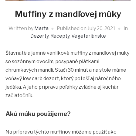
Muffiny z mandľovej múky
Written by
Marta
Published on
July 20, 2021
in
Dezerty
,
Recepty
,
Vegetariánske
Šťavnaté a jemné vanilkové muffiny z mandľovej múky
so sezónnym ovocím, posypané plátkami
chrumkavých mandlí. Stačí 30 minút a na stole máme
voňavý low carb dezert, ktorý poteší aj náročného
jedáka. A jeho prípravu poľahky zvládne aj kuchár
začiatočník.
Akú múku použijeme?
Na prípravu týchto muffinov môžeme použiť ako