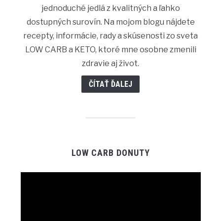
jednoduché jedlá z kvalitných a ľahko
dostupných surovín. Na mojom blogu nájdete
recepty, informácie, rady a skúsenosti zo sveta
LOW CARB a KETO, ktoré mne osobne zmenili
zdravie aj život.
ČÍTAŤ ĎALEJ
LOW CARB DONUTY
Video
Player