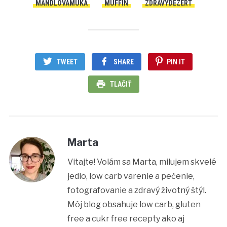
MANDLOVAMUKA
MUFFIN
ZDRAVYDEZERT
TWEET
SHARE
PIN IT
TLAČIŤ
Marta
Vitajte! Volám sa Marta, milujem skvelé
jedlo, low carb varenie a pečenie,
fotografovanie a zdravý životný štýl.
Môj blog obsahuje low carb, gluten
free a cukr free recepty ako aj