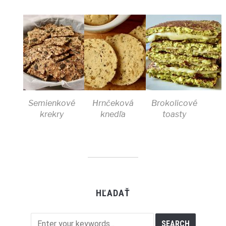
Semienkové
Hrnčeková
Brokolicové
krekry
knedľa
toasty
HĽADAŤ