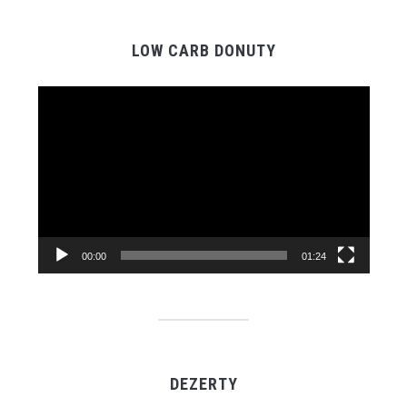
LOW CARB DONUTY
Video
Player
00:00
01:24
DEZERTY