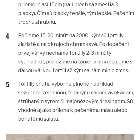
priemere asi 15cm (na 1 plech sa zmestia 3
placky). Čím sú placky tenšie, tým lepšie. Pečením
trochu zhrubnú.
Pečieme 15-20 minút na 200C, kým sú tortilly
zlatisté a na okrajoch chrumkavé. Po dopečení
prvej várky necháme tortilly 2-3 minúty
vychladnúť, preložíme na tanier a pokračujeme s
ďalšou várkou tortíll až kým sa nám minie zmes.
Tortilly chutia výborne plnené napríklad
sezónnou zeleninou, trhaným mäsom, avokádom,
strúhaným syrom či majonézovým dresingom. Sú
vhodné aj ako príloha k pečenému mäsu alebo
bohatému šalátu.