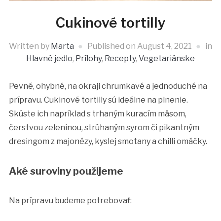
Cukinové tortilly
Written by
Marta
Published on
August 4, 2021
in
Hlavné jedlo
,
Prílohy
,
Recepty
,
Vegetariánske
Pevné, ohybné, na okraji chrumkavé a jednoduché na
prípravu. Cukinové tortilly sú ideálne na plnenie.
Skúste ich napríklad s trhaným kuracím mäsom,
čerstvou zeleninou, strúhaným syrom či pikantným
dresingom z majonézy, kyslej smotany a chilli omáčky.
Aké suroviny použijeme
Na prípravu budeme potrebovať: