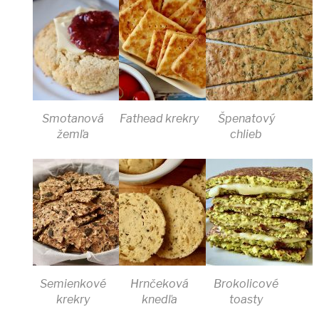
Smotanová
Fathead krekry
Špenatový
žemľa
chlieb
Semienkové
Hrnčeková
Brokolicové
krekry
knedľa
toasty