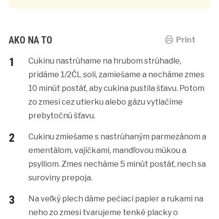
AKO NA TO
Print
Cukinu nastrúhame na hrubom strúhadle,
pridáme 1/2ČL soli, zamiešame a necháme zmes
10 minút postáť, aby cukina pustila šťavu. Potom
zo zmesi cez utierku alebo gázu vytlačíme
prebytočnú šťavu.
Cukinu zmiešame s nastrúhaným parmezánom a
ementálom, vajíčkami, mandľovou múkou a
psylliom. Zmes necháme 5 minút postáť, nech sa
suroviny prepoja.
Na veľký plech dáme pečiaci papier a rukami na
neho zo zmesi tvarujeme tenké placky o