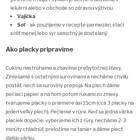
lekárni alebo v obchode so zdravou výživou.
Vajíčka
Soľ
– ak použijeme v recepte parmezán, stačí
soliť menej lebo syr samotný je dosť slaný
Ako placky pripravíme
Cukinu nastrúhame a zbavíme prebytočnej šťavy.
Zmiešame s ostatnými surovinami a necháme chvíľu
postáť, nech sa suroviny prepoja. Na plech dáme
pečiaci papier a na ňom potom rukami zo zmesy
tvarujeme placky o priemere asi 15cm (cca 3 placky na
jeden veľký plech). Pečieme v rúre. Keď sa jedna várka
placiek dopečie, vyberieme ich z rúry, necháme 2-3
minúty chladnúť, preložíme na tanier a dáme piecť
ďalšiu várku.