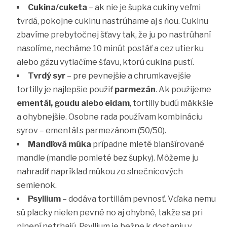
Cukina/cuketa
– ak nie je šupka cukiny veľmi
tvrdá, pokojne cukinu nastrúhame aj s ňou. Cukinu
zbavíme prebytočnej šťavy tak, že ju po nastrúhaní
nasolíme, necháme 10 minút postáť a cez utierku
alebo gázu vytlačíme šťavu, ktorú cukina pustí.
Tvrdý syr
– pre pevnejšie a chrumkavejšie
tortilly je najlepšie použiť
parmezán
. Ak použijeme
ementál, goudu alebo eidam
, tortilly budú mäkkšie
a ohybnejšie. Osobne rada používam kombináciu
syrov – ementál s parmezánom (50/50).
Mandľová múka
prípadne mleté blanšírované
mandle (mandle pomleté bez šupky). Môžeme ju
nahradiť napríklad múkou zo slnečnicových
semienok.
Psyllium
– dodáva tortillám pevnosť. Vďaka nemu
sú placky nielen pevné no aj ohybné, takže sa pri
plnení netrhajú. Psyllium je bežne k dostaniu v