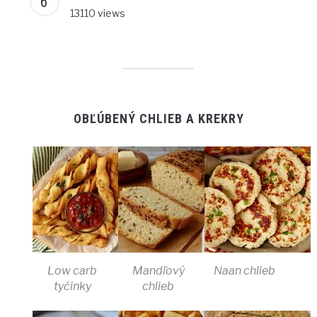
13110 views
OBĽÚBENÝ CHLIEB A KREKRY
Low carb
Mandľový
Naan chlieb
tyčinky
chlieb