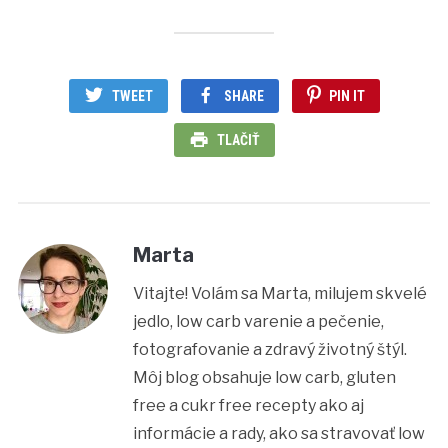
TWEET
SHARE
PIN IT
TLAČIŤ
Marta
Vitajte! Volám sa Marta, milujem skvelé
jedlo, low carb varenie a pečenie,
fotografovanie a zdravý životný štýl.
Môj blog obsahuje low carb, gluten
free a cukr free recepty ako aj
informácie a rady, ako sa stravovať low