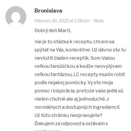
Bronislava
February 20, 2022 at 1:38 pm
·
Reply
Dobrý deň Marti,
nie je to otázka k receptu, chcem sa
spýtať na Vás, konkrétne. Už dávno ste tu
nevložili žiaden receptík. Som Vašou
veľkou fanúšičkou a keďže neovplývam
veľkou fantáziou, LC recepty musím robiť
podľa nejakej pomôcky. Vy ste moja
pomoc i inšpirácia, pretože vaše jedlá sú
nielen chutné ale aj jednoduché, z
normálnych a dostupných ingrediencií.
Už túto stránku nespravujete?
Ďakujem za odpoveď a ostávam s