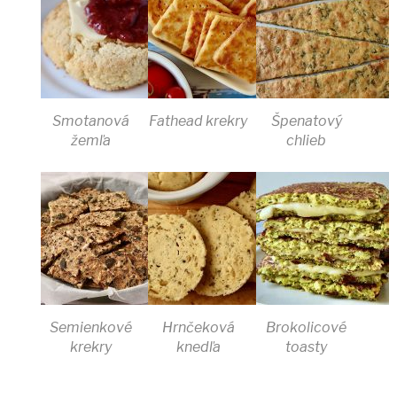
Smotanová
Fathead krekry
Špenatový
žemľa
chlieb
Semienkové
Hrnčeková
Brokolicové
krekry
knedľa
toasty