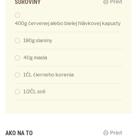
SUROVINY
Print
400g červenej alebo bielej hlávkovej kapusty
180g slaniny
40g masla
1ČL čierneho korenia
1/2ČL soli
AKO NA TO
Print