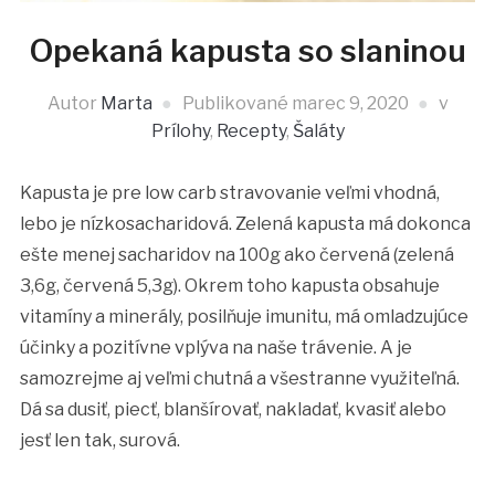
Opekaná kapusta so slaninou
Autor
Marta
Publikované
marec 9, 2020
v
Prílohy
,
Recepty
,
Šaláty
Kapusta je pre low carb stravovanie veľmi vhodná,
lebo je nízkosacharidová. Zelená kapusta má dokonca
ešte menej sacharidov na 100g ako červená (zelená
3,6g, červená 5,3g). Okrem toho kapusta obsahuje
vitamíny a minerály, posilňuje imunitu, má omladzujúce
účinky a pozitívne vplýva na naše trávenie. A je
samozrejme aj veľmi chutná a všestranne využiteľná.
Dá sa dusiť, piecť, blanšírovať, nakladať, kvasiť alebo
jesť len tak, surová.