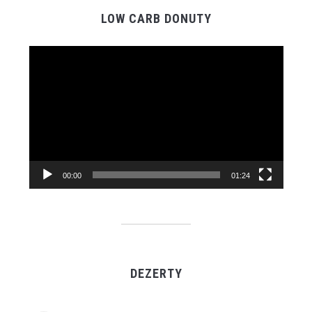
LOW CARB DONUTY
Video
prehrávač
00:00
01:24
DEZERTY