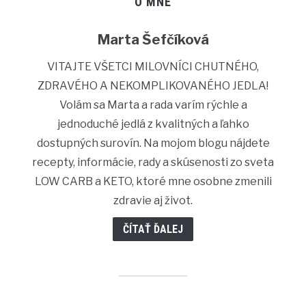
O MNE
Marta Šefčíková
VITAJTE VŠETCI MILOVNÍCI CHUTNÉHO,
ZDRAVÉHO A NEKOMPLIKOVANÉHO JEDLA!
Volám sa Marta a rada varím rýchle a
jednoduché jedlá z kvalitných a ľahko
dostupných surovín. Na mojom blogu nájdete
recepty, informácie, rady a skúsenosti zo sveta
LOW CARB a KETO, ktoré mne osobne zmenili
zdravie aj život.
ČÍTAŤ ĎALEJ