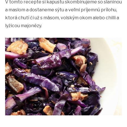
V tomto recepte si kapustu skombinujeme so slaninou
a maslom a dostaneme sýtu a veľmi príjemnú prílohu,
ktorá chutí či už s mäsom, volským okom alebo chilli a
lyžicou majonézy.