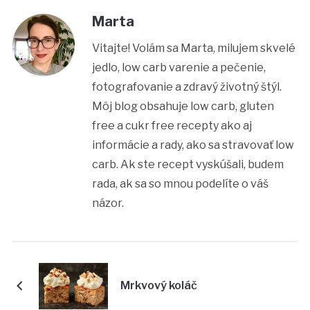
Marta
Vitajte! Volám sa Marta, milujem skvelé
jedlo, low carb varenie a pečenie,
fotografovanie a zdravý životný štýl.
Môj blog obsahuje low carb, gluten
free a cukr free recepty ako aj
informácie a rady, ako sa stravovať low
carb. Ak ste recept vyskúšali, budem
rada, ak sa so mnou podelíte o váš
názor.
Mrkvový koláč