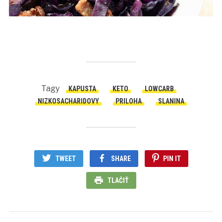
Tagy
KAPUSTA
KETO
LOWCARB
NIZKOSACHARIDOVY
PRILOHA
SLANINA
TWEET
SHARE
PIN IT
TLAČIŤ