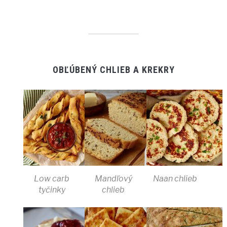
OBĽÚBENÝ CHLIEB A KREKRY
Low carb
Mandľový
Naan chlieb
tyčinky
chlieb