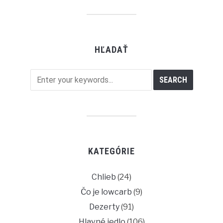
HĽADAŤ
KATEGÓRIE
Chlieb
(24)
Čo je lowcarb
(9)
Dezerty
(91)
Hlavné jedlo
(106)