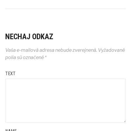
NECHAJ ODKAZ
Vaša e-mailová adresa nebude zverejnená.
Vyžadované
polia sú označené
*
TEXT