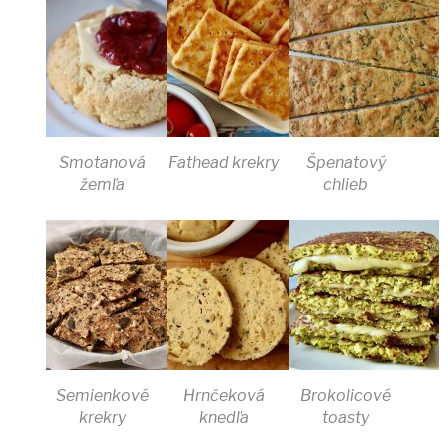
Smotanová
Fathead krekry
Špenatový
žemľa
chlieb
Semienkové
Hrnčeková
Brokolicové
krekry
knedľa
toasty