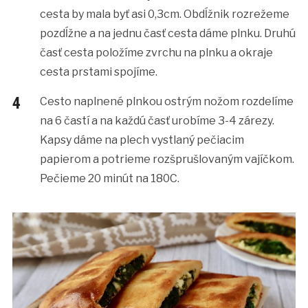
cesta by mala byť asi 0,3cm. Obdĺžnik rozrežeme
pozdĺžne a na jednu časť cesta dáme plnku. Druhú
časť cesta položíme zvrchu na plnku a okraje
cesta prstami spojíme.
Cesto naplnené plnkou ostrým nožom rozdelíme
na 6 častí a na každú časť urobíme 3-4 zárezy.
Kapsy dáme na plech vystlaný pečiacim
papierom a potrieme rozšprušlovaným vajíčkom.
Pečieme 20 minút na 180C.