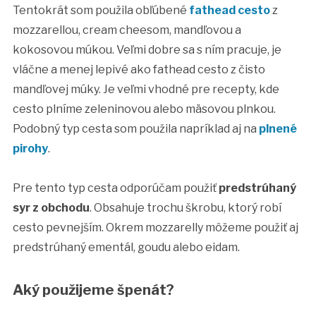
Tentokrát som použila obľúbené
fathead cesto
z
mozzarellou, cream cheesom, mandľovou a
kokosovou múkou. Veľmi dobre sa s ním pracuje, je
vláčne a menej lepivé ako fathead cesto z čisto
mandľovej múky. Je veľmi vhodné pre recepty, kde
cesto plníme zeleninovou alebo mäsovou plnkou.
Podobný typ cesta som použila napríklad aj na
plnené
pirohy
.
Pre tento typ cesta odporúčam použiť
predstrúhaný
syr z obchodu
. Obsahuje trochu škrobu, ktorý robí
cesto pevnejším. Okrem mozzarelly môžeme použiť aj
predstrúhaný ementál, goudu alebo eidam.
Aký použijeme špenát?