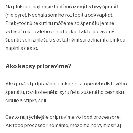
Na plnku sa najlepšie hodí
mrazený listový špenát
(nie pyré). Nechala som ho roztopiť a odkvapkať.
Prebytočnú tekutinu môžeme zo špenátu jemne
vytlačiť rukou alebo cez utierku. Takto upravený
špenát som zmiešala s ostatnými surovinami a plnkou
naplnila cesto.
Ako kapsy pripravíme?
Ako prvé si pripravíme plnku z roztopeného listového
špenátu, rozdrobeného syru feta, sušeného cesnaku,
cibule a štipky soli.
Cesto najrýchlejšie pripravíme vo food processore.
Ak food processor nemáme, môžeme ho vymiesiť aj