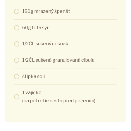
180g mrazený špenát
60g feta syr
1/2ČL sušený cesnak
1/2ČL sušená granulovaná cibuľa
štipka soli
1 vajíčko
(na potretie cesta pred pečením)