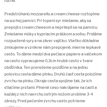
ručne.
Predstrúhanú mozzarellu a cream cheese roztopíme
na suchej panvici. Pri topení syr miešame, aby sa
prepojil s cream cheesom a neprilepil sa na panvicu.
Zmiešame múky s kypriacim práškom a soľou. Pridáme
rozpustené syry a na záver vajíčko. Všetko dôkladne
zmixujeme a vznikne nám prepojené, mierne lepkavé
cesto. To dáme medzi dva pečiace papiere a valčekom
na cesto vypracujeme 0,3cm hrubé cesto v tvare
obdĺžnika. Ten prerežeme pozdĺžne a na jednu
polovicu cesta dáme plnku. Druhú časť cesta položíme
zvrchu na plnku. Okraje cesta spojíme tak, že ich
stlačíme prstami. Plnené ceso nakrájame na časti a
každej z nich navrchu ostrým nožom urobíme 3-4
zárezy. Pred pečením zvrchu cesto potrieme