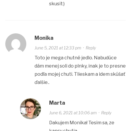
skusit:)
Monika
June 5, 2021 at 12:33 pm
·
Reply
Toto je mega chutné jedlo. Nabudúce
dám menej soli do plnky, inak je to presne
podľa mojej chuti. Tlieskam a idem skúšať
ďalšie..
Marta
June 6, 2021 at 10:06 am
·
Reply
Dakujem Monika! Tesim sa, ze
kapsy chutia.