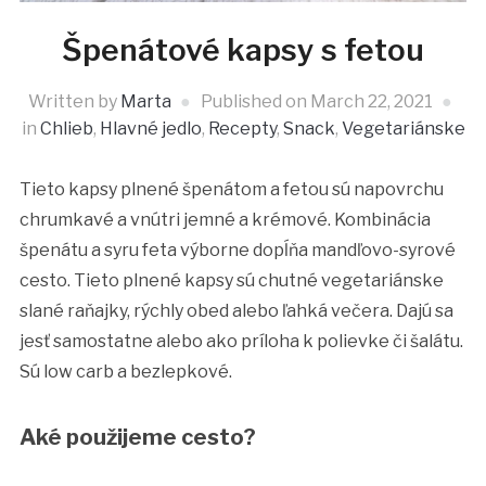
Špenátové kapsy s fetou
Written by
Marta
Published on
March 22, 2021
in
Chlieb
,
Hlavné jedlo
,
Recepty
,
Snack
,
Vegetariánske
Tieto kapsy plnené špenátom a fetou sú napovrchu
chrumkavé a vnútri jemné a krémové. Kombinácia
špenátu a syru feta výborne dopĺňa mandľovo-syrové
cesto. Tieto plnené kapsy sú chutné vegetariánske
slané raňajky, rýchly obed alebo ľahká večera. Dajú sa
jesť samostatne alebo ako príloha k polievke či šalátu.
Sú low carb a bezlepkové.
Aké použijeme cesto?