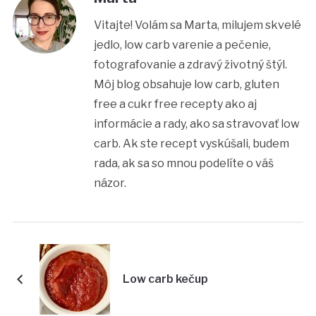
Vitajte! Volám sa Marta, milujem skvelé
jedlo, low carb varenie a pečenie,
fotografovanie a zdravý životný štýl.
Môj blog obsahuje low carb, gluten
free a cukr free recepty ako aj
informácie a rady, ako sa stravovať low
carb. Ak ste recept vyskúšali, budem
rada, ak sa so mnou podelíte o váš
názor.
Low carb kečup