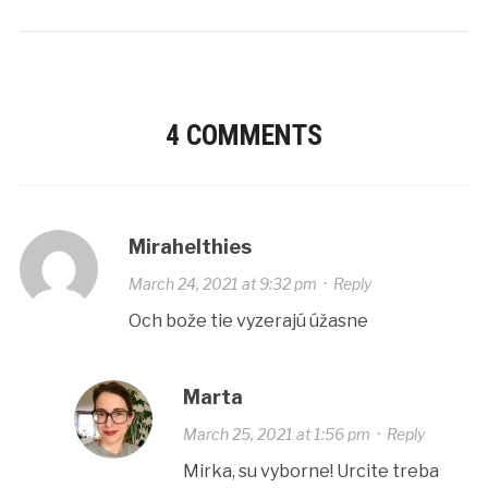
4 COMMENTS
Mirahelthies
March 24, 2021 at 9:32 pm
·
Reply
Och bože tie vyzerajú úžasne
Marta
March 25, 2021 at 1:56 pm
·
Reply
Mirka, su vyborne! Urcite treba