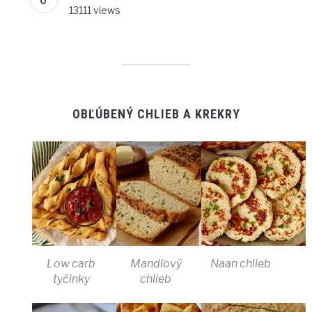
13111 views
OBĽÚBENÝ CHLIEB A KREKRY
Low carb
Mandľový
Naan chlieb
tyčinky
chlieb