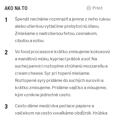
AKO NA TO
Print
Špenát necháme rozmraziť a jemne z neho rukou
alebo utierkou vytlačíme prebytočnú šťavu.
Zmiešame s nadrobenou fetou, cesnakom,
cibuľou a soľou.
Vo food processore krátko zmixujeme kokosovú
a mandľovú múku, kypriaci prášok a soľ. Na
suchej panvici roztopíme strúhanú mozzarellu a
cream cheese. Syr pri topení miešame.
Roztopené syry pridáme do suchých surovín a
krátko zmixujeme. Pridáme vajíčko a mixujeme,
kým vznikne jednotné cesto.
Cesto dáme medzi dva pečiace papiere a
valčekom na cesto vyvaľkáme obdĺžnik. Hrúbka