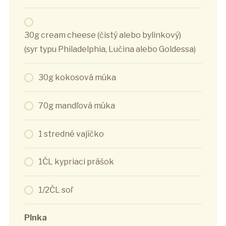
30g cream cheese (čistý alebo bylinkový)
(syr typu Philadelphia, Lučina alebo Goldessa)
30g kokosová múka
70g mandľová múka
1 stredné vajíčko
1ČL kypriaci prášok
1/2ČL soľ
Plnka