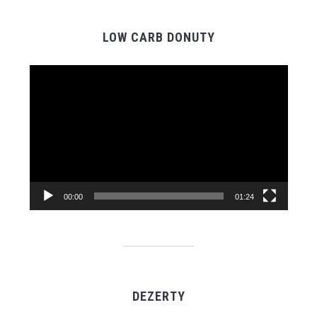
LOW CARB DONUTY
Video
Player
00:00
01:24
DEZERTY