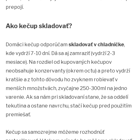
prepojí.
Ako kečup skladovať?
Domáci kečup odporúčam
skladovať v chladničke
,
kde vydrží 7-10 dní. Dá sa aj zamraziť (vydrží 2-3
mesiace). Na rozdiel od kupovaných kečupov
neobsahuje konzervanty (okrem octu) a preto vydrží
kratšie a z tohto dôvodu ho zvyknem robievať v
menších množstvách, zvyčajne 250-300ml na jedno
varenie. Ak sa nám pri skladovaní stane, že sa oddelí
tekutina a ostane navrchu, stačí kečup pred použitím
premiešať.
Kečup sa samozrejme môžeme rozhodnúť