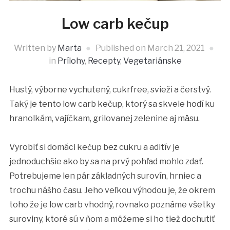
Low carb kečup
Written by
Marta
Published on
March 21, 2021
in
Prílohy
,
Recepty
,
Vegetariánske
Hustý, výborne vychutený, cukrfree, svieži a čerstvý.
Taký je tento low carb kečup, ktorý sa skvele hodí ku
hranolkám, vajíčkam, grilovanej zelenine aj mäsu.
Vyrobiť si domáci kečup bez cukru a aditív je
jednoduchšie ako by sa na prvý pohľad mohlo zdať.
Potrebujeme len pár základných surovín, hrniec a
trochu nášho času. Jeho veľkou výhodou je, že okrem
toho že je low carb vhodný, rovnako poznáme všetky
suroviny, ktoré sú v ňom a môžeme si ho tiež dochutiť