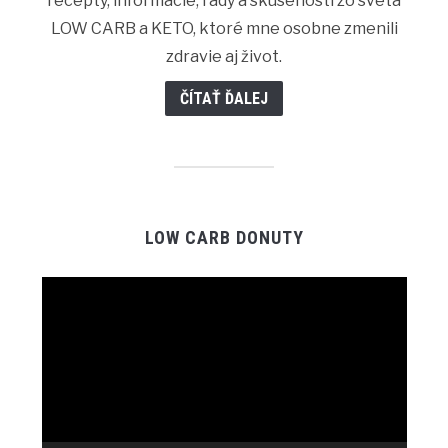
recepty, informácie, rady a skúsenosti zo sveta
LOW CARB a KETO, ktoré mne osobne zmenili
zdravie aj život.
ČÍTAŤ ĎALEJ
LOW CARB DONUTY
Video
Player