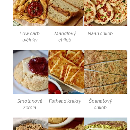
Low carb
Mandľový
Naan chlieb
tyčinky
chlieb
Smotanová
Fathead krekry
Špenatový
žemľa
chlieb