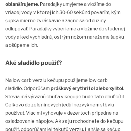
oblanšírujeme
. Paradajky umyjeme a vložíme do
vriacej vody, v ktorej ich 30-60 sekúnd povarím, kým
šupka mierne zvráskavie a začne sa od dužiny
odlupovať. Paradajky vyberieme a vložíme do studenej
vody a keď vychladnú, ostrým nožom narežeme šupku
a ošúpeme ich.
Aké sladidlo použiť?
Na low carb verziu kečupu použijeme low carb
sladidlo. Odporúčam
práškový erythritol alebo xylitol
.
Stévia má výraznú chuť a v kečupe bude táto chuť cítiť.
Celkovo do zeleninových jedál nezvyknem stéviu
používať. Viac mi vyhovuje v dezertoch prípadne na
osladzovanie nápojov. Ak sa ju rozhodnete do kečupu
použiť, odporúčam jej tekutú verziu. Lahšie sa kečup