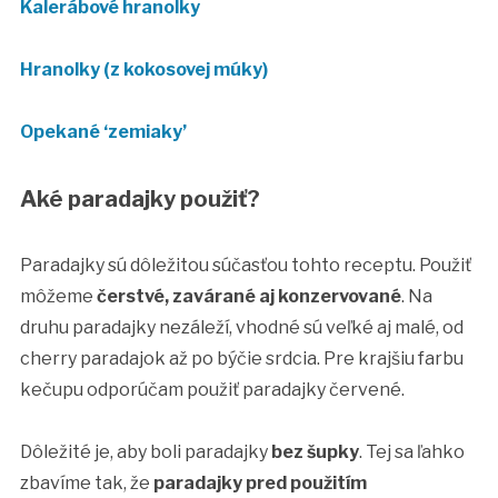
Kalerábové hranolky
Hranolky (z kokosovej múky)
Opekané ‘zemiaky’
Aké paradajky použiť?
Paradajky sú dôležitou súčasťou tohto receptu. Použiť
môžeme
čerstvé, zavárané aj konzervované
. Na
druhu paradajky nezáleží, vhodné sú veľké aj malé, od
cherry paradajok až po býčie srdcia. Pre krajšiu farbu
kečupu odporúčam použiť paradajky červené.
Dôležité je, aby boli paradajky
bez šupky
. Tej sa ľahko
zbavíme tak, že
paradajky pred použitím