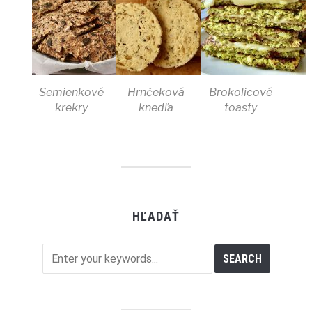
Semienkové
Hrnčeková
Brokolicové
krekry
knedľa
toasty
HĽADAŤ