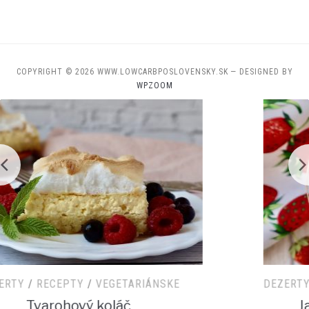
COPYRIGHT © 2026 WWW.LOWCARBPOSLOVENSKY.SK
— DESIGNED BY
WPZOOM
DEZERTY
/
RECEPTY
/
SNACK
/
VEGETARIÁNSKE
Jahodová cheesecake pena