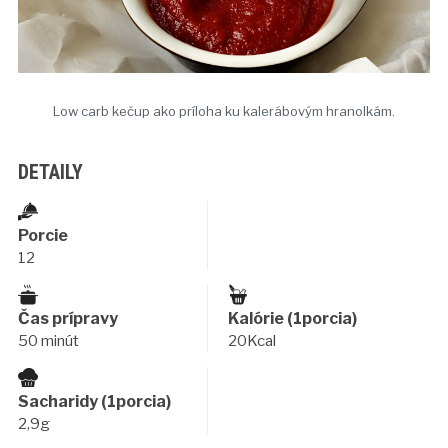
Low carb kečup ako príloha ku kalerábovým hranolkám.
DETAILY
Porcie
12
Čas prípravy
Kalórie (1porcia)
50 minút
20Kcal
Sacharidy (1porcia)
2,9g