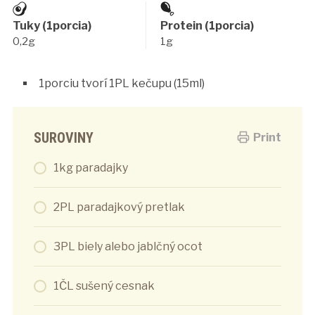
Tuky (1porcia)
Protein (1porcia)
0,2g
1g
1porciu tvorí 1PL kečupu (15ml)
SUROVINY
Print
1kg paradajky
2PL paradajkový pretlak
3PL biely alebo jablčný ocot
1ČL sušený cesnak