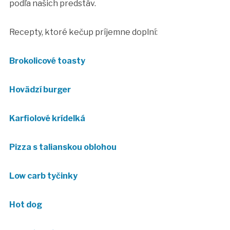
podľa našich predstáv.
Recepty, ktoré kečup príjemne doplní:
Brokolicové toasty
Hovädzí burger
Karfiolové krídelká
Pizza s talianskou oblohou
Low carb tyčinky
Hot dog