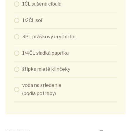
1ČL sušená cibuľa
1/2ČL soľ
3PL práškový erythritol
1/4ČL sladká paprika
štipka mleté klinčeky
voda na zriedenie
(podľa potreby)