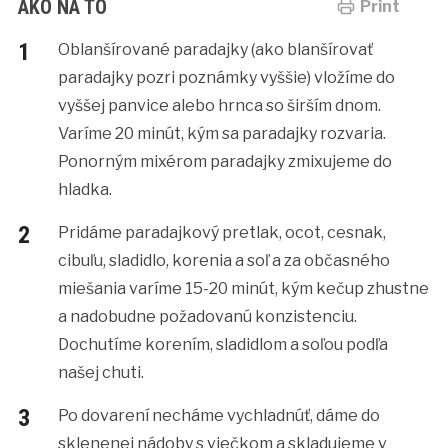
AKO NA TO
Print
Oblanšírované paradajky (ako blanšírovať
paradajky pozri poznámky vyššie) vložíme do
vyššej panvice alebo hrnca so širším dnom.
Varíme 20 minút, kým sa paradajky rozvaria.
Ponorným mixérom paradajky zmixujeme do
hladka.
Pridáme paradajkový pretlak, ocot, cesnak,
cibuľu, sladidlo, korenia a soľ a za občasného
miešania varíme 15-20 minút, kým kečup zhustne
a nadobudne požadovanú konzistenciu.
Dochutíme korením, sladidlom a soľou podľa
našej chuti.
Po dovarení necháme vychladnúť, dáme do
sklenenej nádoby s viečkom a skladujeme v