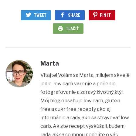
TWEET
SHARE
PIN IT
TLAČIŤ
Marta
Vitajte! Volám sa Marta, milujem skvelé
jedlo, low carb varenie a pečenie,
fotografovanie a zdravý životný štýl.
Môj blog obsahuje low carb, gluten
free a cukr free recepty ako aj
informácie a rady, ako sa stravovať low
carb. Ak ste recept vyskúšali, budem
rada, ak sa so mnou podelíte o váš