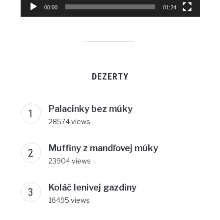
00:00
01:24
DEZERTY
Palacinky bez múky
28574 views
Muffiny z mandľovej múky
23904 views
Koláč lenivej gazdiny
16495 views