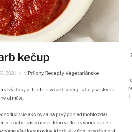
arb kečup
1, 2021
v
Prílohy
,
Recepty
,
Vegetariánske
r
erstvý. Taký je tento low carb kečup, ktorý sa skvele
L
ine aj mäsu.
jednoduchšie ako by sa na prvý pohľad mohlo zdať.
ec a trochu nášho času. Jeho veľkou výhodou je, že
oznáme všetky suroviny, ktoré sú v ňom a môžeme si