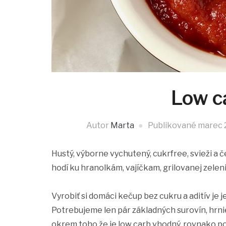
Low c
Autor
Marta
Publikované
marec 2
Hustý, výborne vychutený, cukrfree, svieži a č
hodí ku hranolkám, vajíčkam, grilovanej zelen
Vyrobiť si domáci kečup bez cukru a aditív je 
Potrebujeme len pár základných surovín, hrni
okrem toho že je low carb vhodný, rovnako p