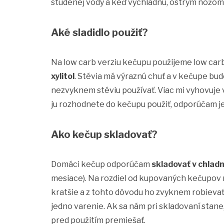
studenej vody a keď vychladnú, ostrým nožo
Aké sladidlo použiť?
Na low carb verziu kečupu použijeme low car
xylitol
. Stévia má výraznú chuť a v kečupe bude
nezvyknem stéviu používať. Viac mi vyhovuje 
ju rozhodnete do kečupu použiť, odporúčam jej
Ako kečup skladovať?
Domáci kečup odporúčam
skladovať v chlad
mesiace). Na rozdiel od kupovaných kečupov 
kratšie a z tohto dôvodu ho zvyknem robieva
jedno varenie. Ak sa nám pri skladovaní stane,
pred použitím premiešať.