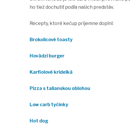
ho tiež dochutiť podľa našich predstáv.
Recepty, ktoré kečup príjemne doplní:
Brokolicové toasty
Hovädzí burger
Karfiolové krídelká
Pizza s talianskou oblohou
Low carb tyčinky
Hot dog