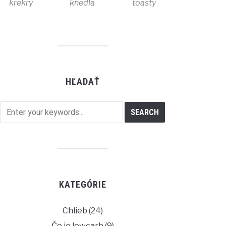
krekry
knedľa
toasty
HĽADAŤ
KATEGÓRIE
Chlieb
(24)
Čo je lowcarb
(9)