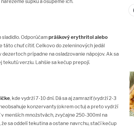
m narežeme šupku a ošúpeme ich.
b sladidlo. Odporúčam
práškový erythritol alebo
 táto chuť cítiť. Celkovo do zeleninových jedál
v dezertoch prípadne na osladzovanie nápojov. Ak sa
 tekutú verziu. Lahšie sa kečup prepojí.
ničke
, kde vydrží 7-10 dní. Dá sa aj zamraziť (vydrží 2-3
neobsahuje konzervanty (okrem octu) a preto vydrží
ť v menších množstvách, zvyčajne 250-300ml na
 že sa oddelí tekutina a ostane navrchu, stačí kečup