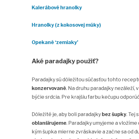
Kalerábové hranolky
Hranolky (z kokosovej múky)
Opekané ‘zemiaky’
Aké paradajky použiť?
Paradajky sú dôležitou súčasťou tohto recep
konzervované
. Na druhu paradajky nezáleží, 
býčie srdcia. Pre krajšiu farbu kečupu odpor
Dôležité je, aby boli paradajky
bez šupky
. Tej
oblanšírujeme
. Paradajky umyjeme a vložíme 
kým šupka mierne zvráskavie a začne sa od du