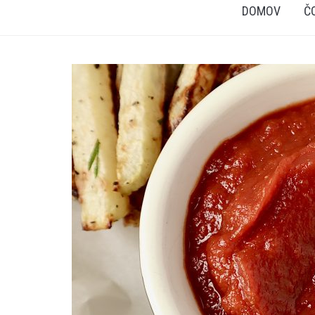
DOMOV
Č