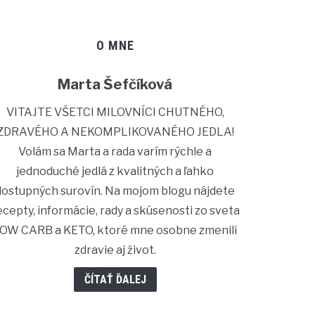
O MNE
Marta Šefčíková
VITAJTE VŠETCI MILOVNÍCI CHUTNÉHO,
ZDRAVÉHO A NEKOMPLIKOVANÉHO JEDLA!
Volám sa Marta a rada varím rýchle a
jednoduché jedlá z kvalitných a ľahko
dostupných surovín. Na mojom blogu nájdete
ecepty, informácie, rady a skúsenosti zo sveta
OW CARB a KETO, ktoré mne osobne zmenili
zdravie aj život.
ČÍTAŤ ĎALEJ