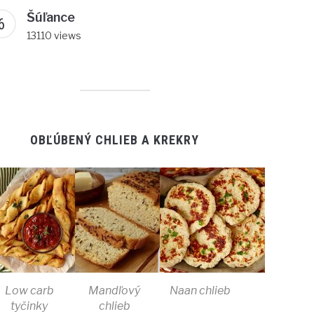
Šúľance
13110 views
OBĽÚBENÝ CHLIEB A KREKRY
Low carb
Mandľový
Naan chlieb
tyčinky
chlieb