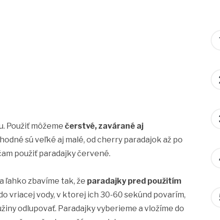
tu. Použiť môžeme
čerstvé, zavárané aj
vhodné sú veľké aj malé, od cherry paradajok až po
účam použiť paradajky červené.
 sa ľahko zbavíme tak, že
paradajky pred použitím
do vriacej vody, v ktorej ich 30-60 sekúnd povarím,
žiny odlupovať. Paradajky vyberieme a vložíme do