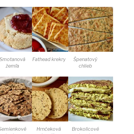
Smotanová
Fathead krekry
Špenatový
žemľa
chlieb
Semienkové
Hrnčeková
Brokolicové