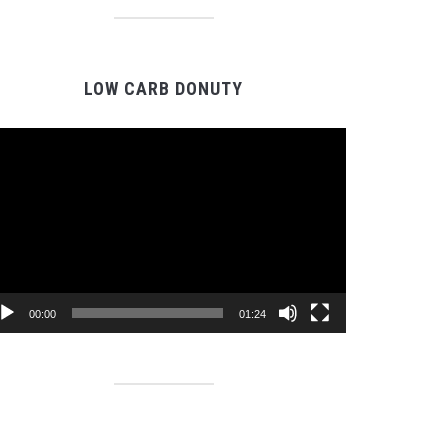
LOW CARB DONUTY
Video
prehrávač
00:00
01:24