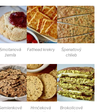
Smotanová
Fathead krekry
Špenatový
žemľa
chlieb
Semienkové
Hrnčeková
Brokolicové