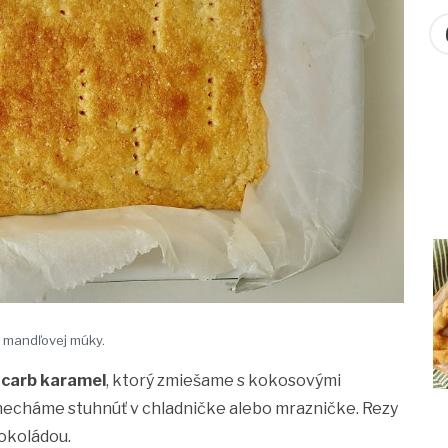
 mandľovej múky.
 carb karamel
, ktorý zmiešame s kokosovými
necháme stuhnúť v chladničke alebo mrazničke. Rezy
okoládou.