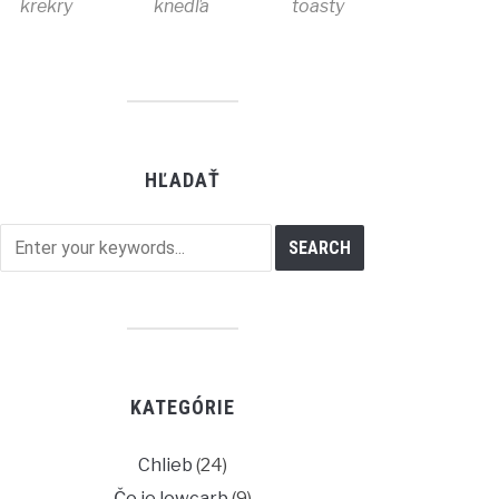
krekry
knedľa
toasty
HĽADAŤ
KATEGÓRIE
Chlieb
(24)
Čo je lowcarb
(9)