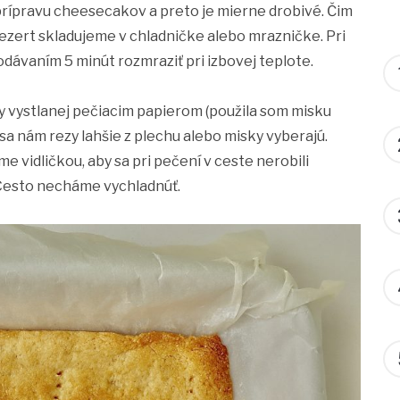
prípravu cheesecakov a preto je mierne drobivé. Čim
 dezert skladujeme v chladničke alebo mrazničke. Pri
ávaním 5 minút rozmraziť pri izbovej teplote.
 vystlanej pečiacim papierom (použila som misku
a nám rezy lahšie z plechu alebo misky vyberajú.
 vidličkou, aby sa pri pečení v ceste nerobili
 Cesto necháme vychladnúť.