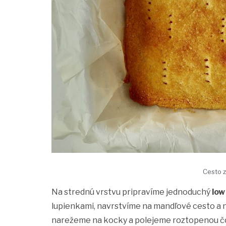
Cesto z
Na strednú vrstvu pripravíme jednoduchý
low
lupienkami, navrstvíme na mandľové cesto a 
narežeme na kocky a polejeme roztopenou č