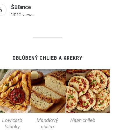
Šúľance
13110 views
OBĽÚBENÝ CHLIEB A KREKRY
Low carb
Mandľový
Naan chlieb
tyčinky
chlieb