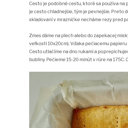
Cesto je podobné cestu, ktoré sa používa na 
je cesto chladnejšie, tým je pevnejšie. Preto
skladovaní v mrazničke necháme rezy pred pod
Zmes dáme na plech alebo do zapekacej misky
veľkosti 10x20cm). Vďaka pečiacemu papieru s
Cesto utlačíme na dno rukami a poprepichujeme
bubliny. Pečieme 15-20 minút v rúre na 175C.