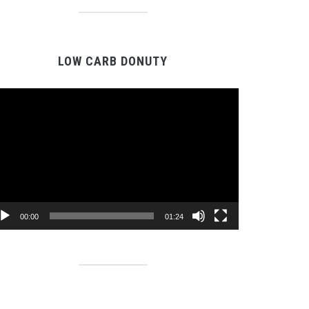
LOW CARB DONUTY
Video
prehrávač
00:00
01:24