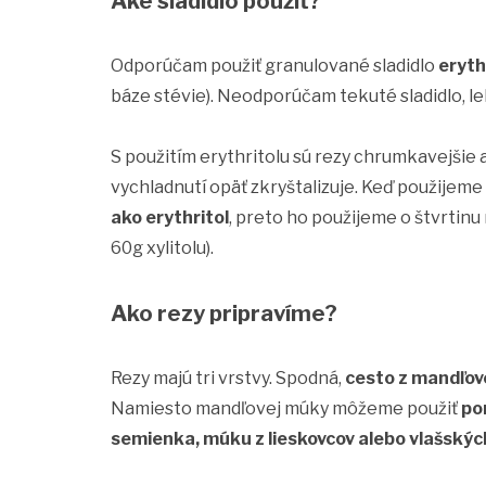
Aké sladidlo použiť?
Odporúčam použiť granulované sladidlo
erythr
báze stévie). Neodporúčam tekuté sladidlo, l
S použitím erythritolu sú rezy chrumkavejšie a
vychladnutí opäť zkryštalizuje. Keď použijeme x
ako erythritol
, preto ho použijeme o štvrtin
60g xylitolu).
Ako rezy pripravíme?
Rezy majú tri vrstvy. Spodná,
cesto z mandľov
Namiesto mandľovej múky môžeme použiť
po
semienka, múku z lieskovcov alebo vlašskýc