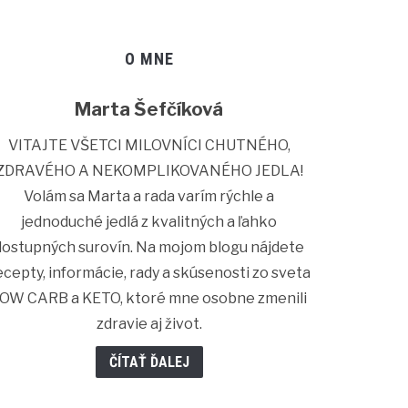
O MNE
Marta Šefčíková
VITAJTE VŠETCI MILOVNÍCI CHUTNÉHO,
ZDRAVÉHO A NEKOMPLIKOVANÉHO JEDLA!
Volám sa Marta a rada varím rýchle a
jednoduché jedlá z kvalitných a ľahko
dostupných surovín. Na mojom blogu nájdete
ecepty, informácie, rady a skúsenosti zo sveta
OW CARB a KETO, ktoré mne osobne zmenili
zdravie aj život.
ČÍTAŤ ĎALEJ