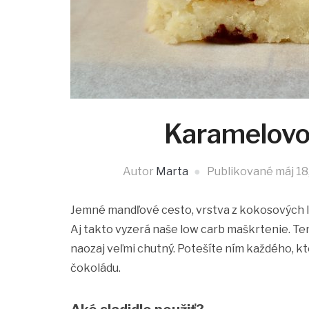
Karamelovo
Autor
Marta
Publikované
máj 18
Jemné mandľové cesto, vrstva z kokosových 
Aj takto vyzerá naše low carb maškrtenie. Te
naozaj veľmi chutný. Potešíte ním každého, k
čokoládu.