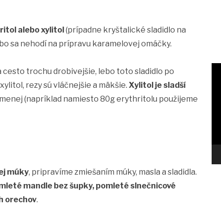
itol alebo xylitol
(prípadne kryštalické sladidlo na
ebo sa nehodí na prípravu karamelovej omáčky.
 cesto trochu drobivejšie, lebo toto sladidlo po
ylitol, rezy sú vláčnejšie a mäkšie.
Xylitol je sladší
u menej (napríklad namiesto 80g erythritolu použijeme
ej múky
, pripravíme zmiešaním múky, masla a sladidla.
mleté mandle bez šupky, pomleté slnečnicové
h orechov
.