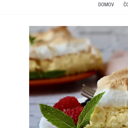
DOMOV
Č