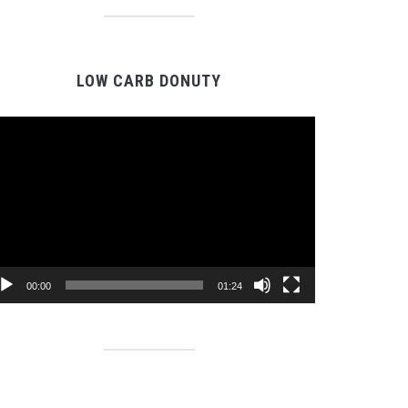
LOW CARB DONUTY
Video
prehrávač
00:00
01:24