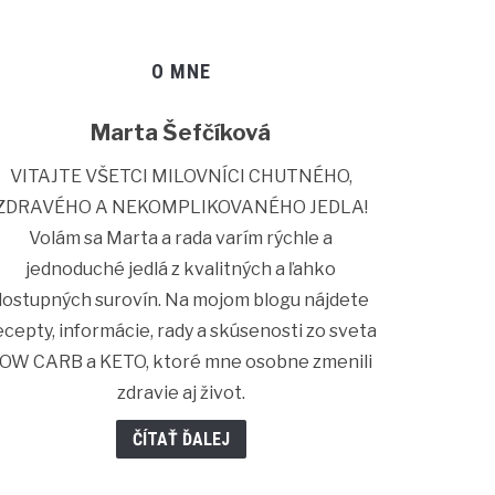
O MNE
Marta Šefčíková
VITAJTE VŠETCI MILOVNÍCI CHUTNÉHO,
ZDRAVÉHO A NEKOMPLIKOVANÉHO JEDLA!
Volám sa Marta a rada varím rýchle a
jednoduché jedlá z kvalitných a ľahko
dostupných surovín. Na mojom blogu nájdete
ecepty, informácie, rady a skúsenosti zo sveta
OW CARB a KETO, ktoré mne osobne zmenili
zdravie aj život.
ČÍTAŤ ĎALEJ