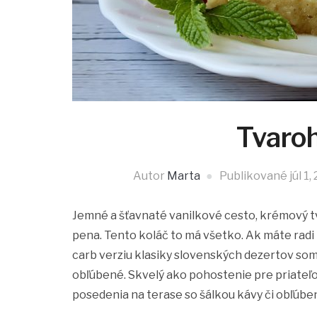
Tvaro
Autor
Marta
Publikované
júl 1,
Jemné a šťavnaté vanilkové cesto, krémový t
pena. Tento koláč to má všetko. Ak máte radi 
carb verziu klasiky slovenských dezertov som s
obľúbené. Skvelý ako pohostenie pre priateľo
posedenia na terase so šálkou kávy či obľúbe