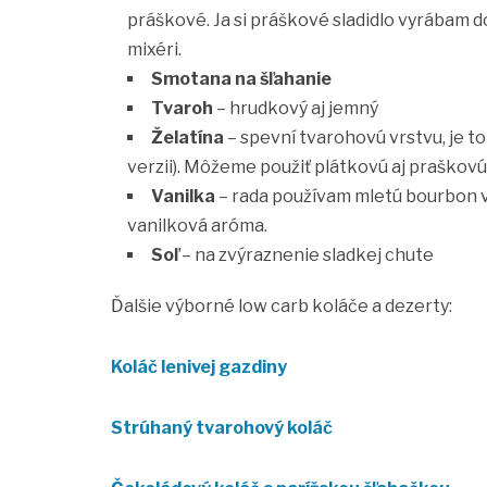
práškové. Ja si práškové sladidlo vyrábam
mixéri.
Smotana na šľahanie
Tvaroh
– hrudkový aj jemný
Želatína
– spevní tvarohovú vrstvu, je t
verzii). Môžeme použiť plátkovú aj praškovú
Vanilka
– rada používam mletú bourbon va
vanilková aróma.
Soľ
– na zvýraznenie sladkej chute
Ďalšie výborné low carb koláče a dezerty:
Koláč lenivej gazdiny
Strúhaný tvarohový koláč