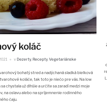
hový koláč
 2021
v
Dezerty
,
Recepty
,
Vegetariánske
r
varohový bohatý stred a nadýchaná sladká bielková
L
tvarohové koláče, tak toto je niečo pre vás. Na low
a chystala už dlhšie a určite sa zaradí medzi moje
v, na oslavu alebo na spríjemnenie rodinného
ného čaju.