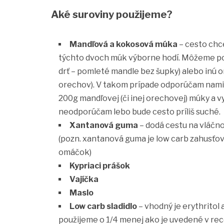
Aké suroviny použijeme?
Mandľová a kokosová múka
– cesto chc
týchto dvoch múk výborne hodí. Môžeme pou
drť – pomleté mandle bez šupky) alebo inú 
orechov). V takom prípade odporúčam nami
200g mandľovej (či inej orechovej) múky a v
neodporúčam lebo bude cesto príliš suché.
Xantanová guma
– dodá cestu na vláčn
(pozn. xantanová guma je low carb zahusťo
omáčok)
Kypriaci prášok
Vajíčka
Maslo
Low carb sladidlo
– vhodný je erythritol a
použijeme o 1/4 menej ako je uvedené v rece