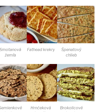
Smotanová
Fathead krekry
Špenatový
žemľa
chlieb
Semienkové
Hrnčeková
Brokolicové