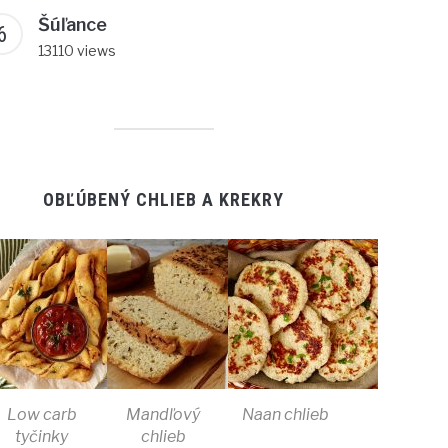
Šúľance
13110 views
OBĽÚBENÝ CHLIEB A KREKRY
Low carb
Mandľový
Naan chlieb
tyčinky
chlieb