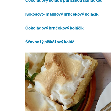
Čokoládový koláč s parížskou šľahačkou
Kokosovo-malinový hrnčekový koláčik
Čokoládový hrnčekový koláčik
Šťavnatý piškótový koláč