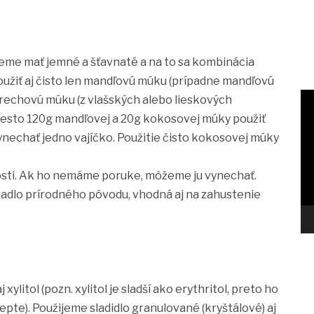
eme mať jemné a šťavnaté a na to sa kombinácia
žiť aj čisto len mandľovú múku (prípadne mandľovú
orechovú múku (z vlašských alebo lieskových
esto 120g mandľovej a 20g kokosovej múky použiť
ynechať jedno vajíčko. Použitie čisto kokosovej múky
osti. Ak ho nemáme poruke, môžeme ju vynechať.
vadlo prírodného pôvodu, vhodná aj na zahustenie
j xylitol (pozn. xylitol je sladší ako erythritol, preto ho
pte). Použijeme sladidlo granulované (kryštálové) aj