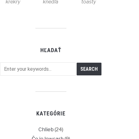
krekry
knedľa
toasty
HĽADAŤ
KATEGÓRIE
Chlieb
(24)
Čo je lowcarb
(9)