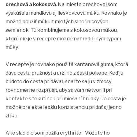
orechová a kokosová
. Na mieste orechovej som
vyskúšala mandľovú aj lieskovcovú múku. Rovnako je
možné použiť múku z mletých slnečnicových
semienok. Tú kombinujeme s kokosovou múkou,
ktorú nie je v recepte možné nahradiť iným typom
múky.
V recepte je rovnako použitá xantanová guma, ktorá
dáva cestu pružnosť a drží ho z časti pokope. Keď ju
budete do cesta pridávať, snažte sa ju v zmesy
rovnomerne rozprášiť, aby sa vám netvorili pri
kontakte s tekutinou pri miešaní hrudky. Do cesta je
možné pre ešte lepšiu konzistenciu pridať aj jedno
žĺtko.
Ako sladidlo som požila erythritol. Môžete ho