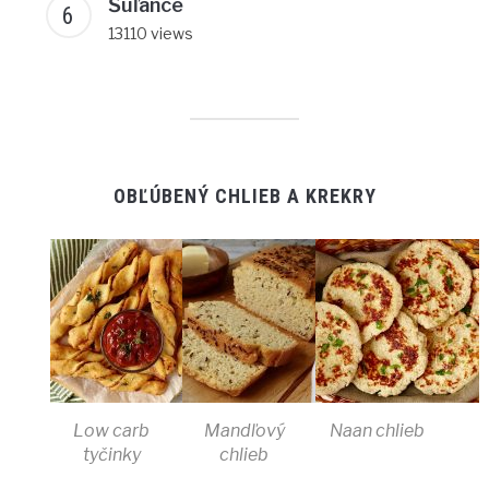
Šúľance
13110 views
OBĽÚBENÝ CHLIEB A KREKRY
Low carb
Mandľový
Naan chlieb
tyčinky
chlieb