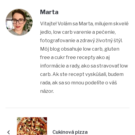
Marta
Vitajte! Volám sa Marta, milujem skvelé
jedlo, low carb varenie a pečenie,
fotografovanie a zdravý životný štýl.
Môj blog obsahuje low carb, gluten
free a cukr free recepty ako aj
informácie a rady, ako sa stravovať low
carb. Ak ste recept vyskúšali, budem
rada, ak sa so mnou podelíte o váš
názor.
Cukinová pizza