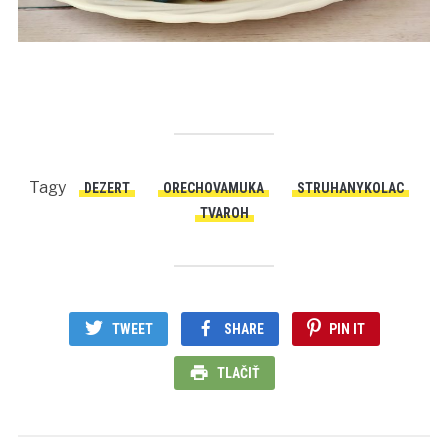
Tagy
DEZERT
ORECHOVAMUKA
STRUHANYKOLAC
TVAROH
TWEET
SHARE
PIN IT
TLAČIŤ