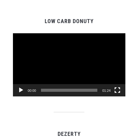
LOW CARB DONUTY
Video
prehrávač
00:00
01:24
DEZERTY