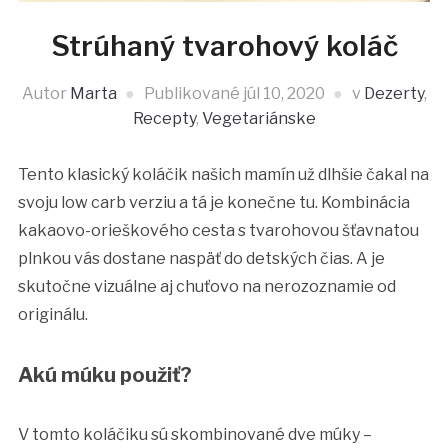
Strúhaný tvarohový koláč
Autor
Marta
Publikované
júl 10, 2020
v
Dezerty
,
Recepty
,
Vegetariánske
Tento klasický koláčik našich mamín už dlhšie čakal na
svoju low carb verziu a tá je konečne tu. Kombinácia
kakaovo-orieškového cesta s tvarohovou šťavnatou
plnkou vás dostane naspäť do detských čias. A je
skutočne vizuálne aj chuťovo na nerozoznamie od
originálu.
Akú múku použiť?
V tomto koláčiku sú skombinované dve múky –