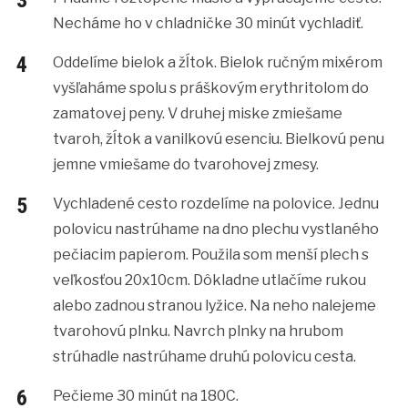
Necháme ho v chladničke 30 minút vychladiť.
Oddelíme bielok a žĺtok. Bielok ručným mixérom
vyšľaháme spolu s práškovým erythritolom do
zamatovej peny. V druhej miske zmiešame
tvaroh, žĺtok a vanilkovú esenciu. Bielkovú penu
jemne vmiešame do tvarohovej zmesy.
Vychladené cesto rozdelíme na polovice. Jednu
polovicu nastrúhame na dno plechu vystlaného
pečiacim papierom. Použila som menší plech s
veľkosťou 20x10cm. Dôkladne utlačíme rukou
alebo zadnou stranou lyžice. Na neho nalejeme
tvarohovú plnku. Navrch plnky na hrubom
strúhadle nastrúhame druhú polovicu cesta.
Pečieme 30 minút na 180C.