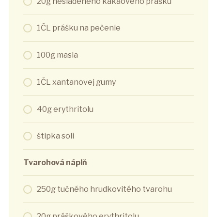
20g nesladeného kakaového prášku
1ČL prášku na pečenie
100g masla
1ČL xantanovej gumy
40g erythritolu
štipka soli
Tvarohová náplň
250g tučného hrudkovitého tvarohu
20g práškového erythritolu