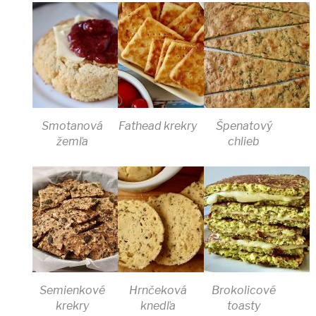
Smotanová
Fathead krekry
Špenatový
žemľa
chlieb
Semienkové
Hrnčeková
Brokolicové
krekry
knedľa
toasty