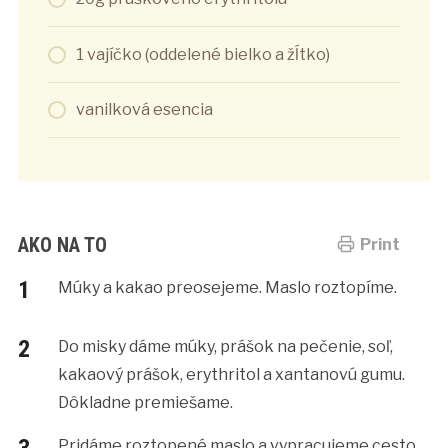
1 vajíčko (oddelené bielko a žĺtko)
vanilková esencia
AKO NA TO
Print
Múky a kakao preosejeme. Maslo roztopíme.
Do misky dáme múky, prášok na pečenie, soľ,
kakaový prášok, erythritol a xantanovú gumu.
Dôkladne premiešame.
Pridáme roztopené maslo a vypracujeme cesto.