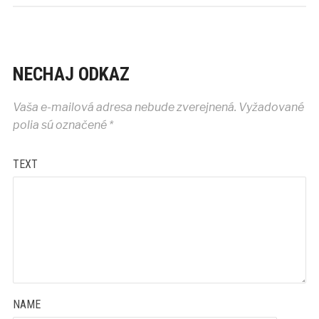
NECHAJ ODKAZ
Vaša e-mailová adresa nebude zverejnená.
Vyžadované
polia sú označené
*
TEXT
NAME