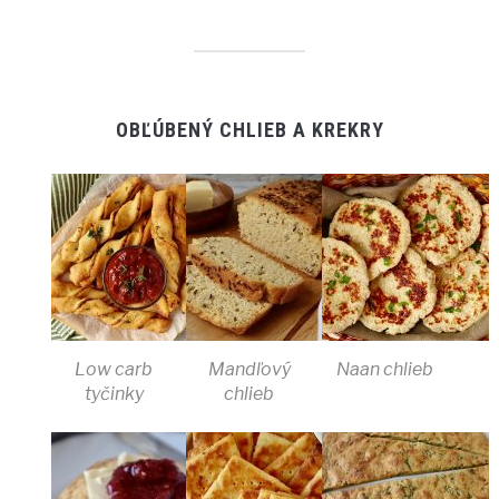
OBĽÚBENÝ CHLIEB A KREKRY
Low carb
Mandľový
Naan chlieb
tyčinky
chlieb