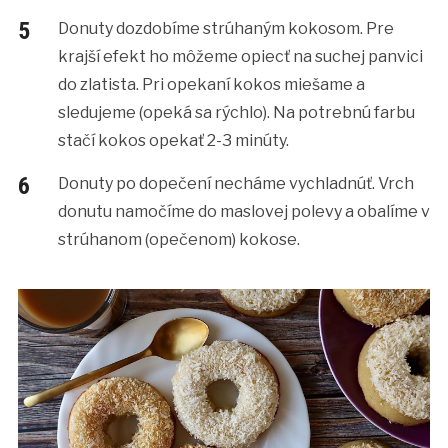
Donuty dozdobíme strúhaným kokosom. Pre
krajší efekt ho môžeme opiecť na suchej panvici
do zlatista. Pri opekaní kokos miešame a
sledujeme (opeká sa rýchlo). Na potrebnú farbu
stačí kokos opekať 2-3 minúty.
Donuty po dopečení necháme vychladnúť. Vrch
donutu namočíme do maslovej polevy a obalíme v
strúhanom (opečenom) kokose.