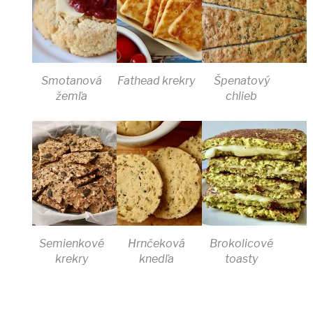
Smotanová
Fathead krekry
Špenatový
žemľa
chlieb
Semienkové
Hrnčeková
Brokolicové
krekry
knedľa
toasty