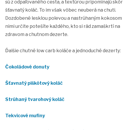
sú z odpaľovaného cesta, a textúrou pripomínajú skôr
šťavnatý koláč. To im však vôbec neuberá na chuti.
Dozdobené lesklou polevou a nastrúhaným kokosom
nimi určite potešíte každého, kto si rád zamaškrtí na
zdravom a chutnom dezerte.
Ďalšie chutné low carb koláče a jednoduché dezerty:
Čokoládové donuty
Šťavnatý piškótový koláč
Strúhaný tvarohový koláč
Tekvicové mufiny