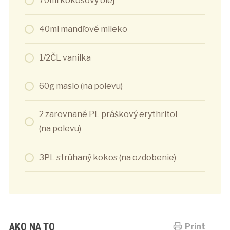
70ml kokosový olej
40ml mandľové mlieko
1/2ČL vanilka
60g maslo (na polevu)
2 zarovnané PL práškový erythritol
(na polevu)
3PL strúhaný kokos (na ozdobenie)
AKO NA TO
Print