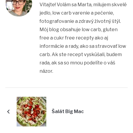
Vitajte! Volám sa Marta, milujem skvelé
jedlo, low carb varenie a pečenie,
fotografovanie a zdravý životný štýl.
Môj blog obsahuje low carb, gluten
free a cukr free recepty ako aj
informácie a rady, ako sa stravovať low
carb. Ak ste recept vyskúšali, budem
rada, ak sa so mnou podelíte o váš
názor.
Šalát Big Mac