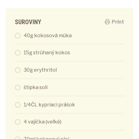
SUROVINY
Print
40g kokosová múka
15g strúhaný kokos
30g erythritol
štipka soli
1/4ČL kypriaci prášok
4 vajíčka (veľké)