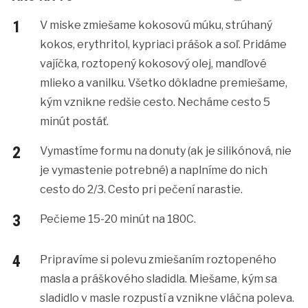
V miske zmiešame kokosovú múku, strúhaný
kokos, erythritol, kypriaci prášok a soľ. Pridáme
vajíčka, roztopený kokosový olej, mandľové
mlieko a vanilku. Všetko dôkladne premiešame,
kým vznikne redšie cesto. Necháme cesto 5
minút postáť.
Vymastíme formu na donuty (ak je silikónová, nie
je vymastenie potrebné) a naplníme do nich
cesto do 2/3. Cesto pri pečení narastie.
Pečieme 15-20 minút na 180C.
Pripravíme si polevu zmiešaním roztopeného
masla a práškového sladidla. Miešame, kým sa
sladidlo v masle rozpustí a vznikne vláčna poleva.