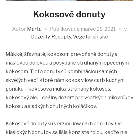
Kokosové donuty
Autor
Marta
Publikované
marec 28, 2021
v
Dezerty
,
Recepty
,
Vegetariánske
Mäkké, šťavnaté, kokosom prevoňané donuty s
maslovou polevou a posypané strúhaným opečeným
kokosom. Tieto donuty sú kombináciou samých
skvelých vecí, ktoré nám kokos v low carb kuchyni
ponúka – kokosová múka, strúhaný kokosos,
kokosový olej. Ideálny dezert pre všetkých milovníkov
kokosu a sladkých chutných koláčikov.
Kokosové donuty sú verziou low carb donutov. Od
klasických donutov sa líšia konzistenciou, keďže nie