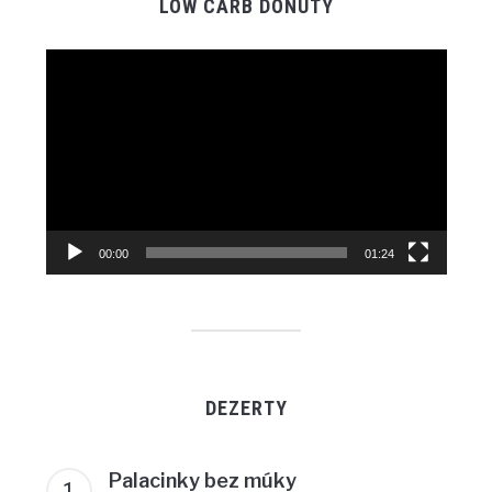
LOW CARB DONUTY
Video
prehrávač
00:00
01:24
DEZERTY
Palacinky bez múky