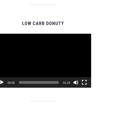
LOW CARB DONUTY
Video
prehrávač
00:00
01:24