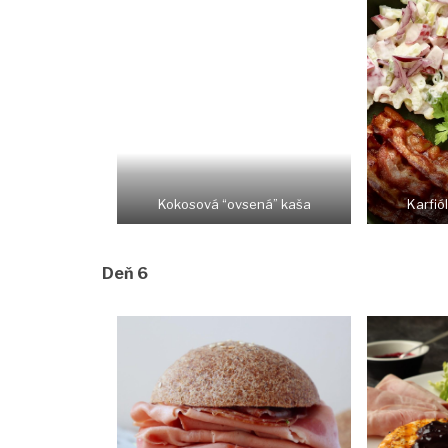
Kokosová “ovsená” kaša
Karfió
Deň 6