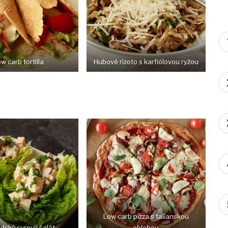
w carb tortilla
Hubové rizoto s karfiólovou ryžou
Low carb pizza s talianskou
dský syrový šalát
oblohou