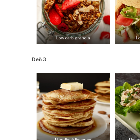
Low carb granola
Lo
Deň 3
Mandľové lievance
Holan