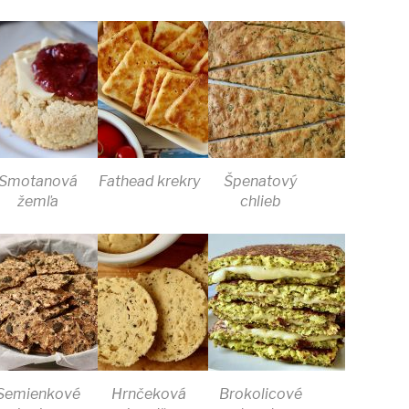
Smotanová
Fathead krekry
Špenatový
žemľa
chlieb
Semienkové
Hrnčeková
Brokolicové