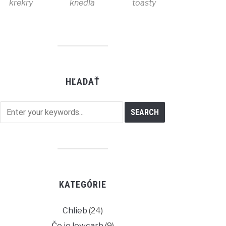
krekry
knedľa
toasty
HĽADAŤ
KATEGÓRIE
Chlieb
(24)
Čo je lowcarb
(9)