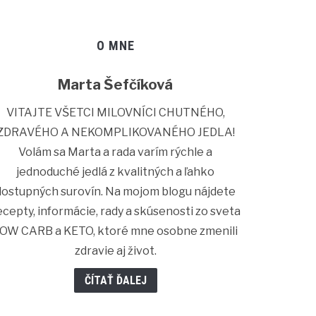
O MNE
Marta Šefčíková
VITAJTE VŠETCI MILOVNÍCI CHUTNÉHO,
ZDRAVÉHO A NEKOMPLIKOVANÉHO JEDLA!
Volám sa Marta a rada varím rýchle a
jednoduché jedlá z kvalitných a ľahko
dostupných surovín. Na mojom blogu nájdete
ecepty, informácie, rady a skúsenosti zo sveta
OW CARB a KETO, ktoré mne osobne zmenili
zdravie aj život.
ČÍTAŤ ĎALEJ