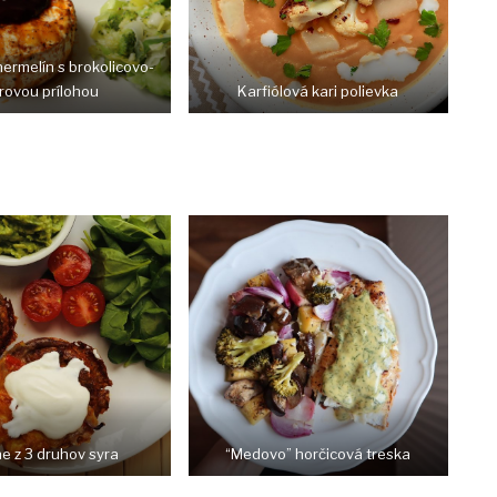
hermelín s brokolicovo-
rovou prílohou
Karfiólová kari polievka
e z 3 druhov syra
“Medovo” horčicová treska