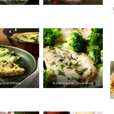
órová frittata
Kuracie prsia s brokolicou