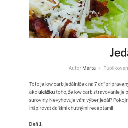
Jed
Autor
Marta
Publikova
Toto je low carb jedálniček na 7 dní priprave
ako
ukážku
toho, že low carb stravovanie je
suroviny. Nevyhovuje vám výber jedál? Pokojne
inšpirovať ďaľšími chutnými receptami!
Deň 1