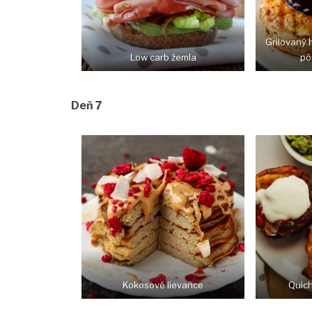
Grilovaný 
Low carb žemla
pó
Deň 7
Kokosové lievance
Quich