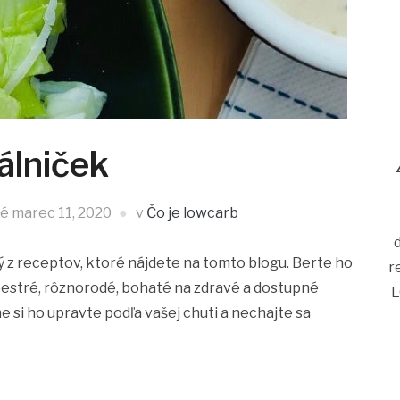
álniček
né
marec 11, 2020
v
Čo je lowcarb
ný z receptov, ktoré nájdete na tomto blogu. Berte ho
r
 pestré, rôznorodé, bohaté na zdravé a dostupné
L
 si ho upravte podľa vašej chuti a nechajte sa