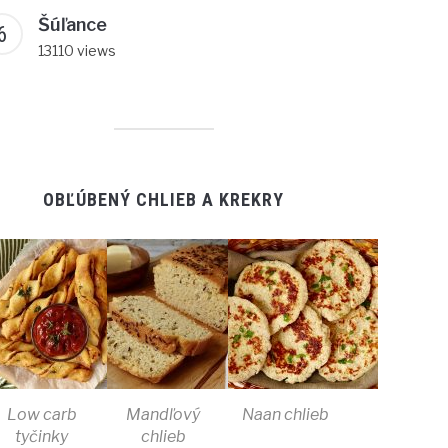
Šúľance
13110 views
OBĽÚBENÝ CHLIEB A KREKRY
Low carb
Mandľový
Naan chlieb
tyčinky
chlieb