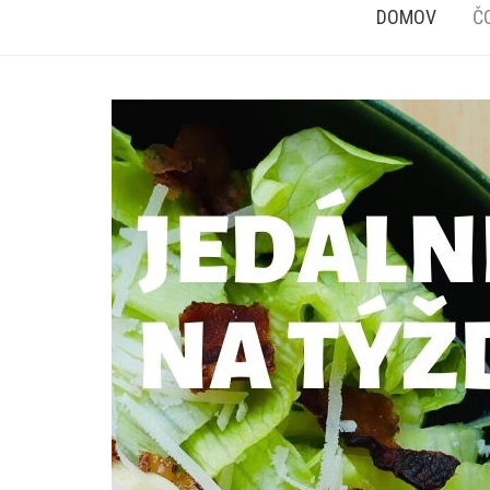
DOMOV
Č