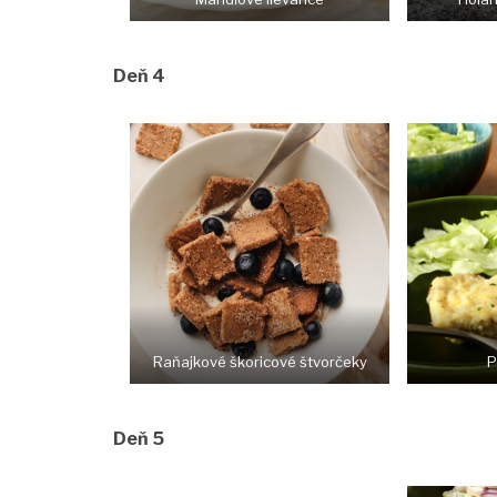
Deň 4
Raňajkové škoricové štvorčeky
P
Deň 5