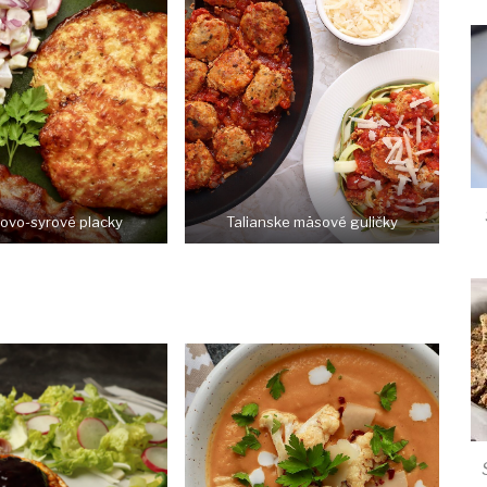
lovo-syrové placky
Talianske mäsové guličky