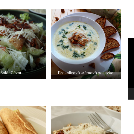
Šalát Cézar
Brokolicová krémová polievka