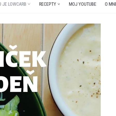
O JE LOWCARB
RECEPTY
MOJ YOUTUBE
O MN