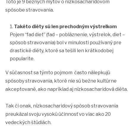
Toto je 9 bežných mýtov o nizkosacharidovom
spôsobe stravovania.
Takéto diéty sú len prechodným výstrelkom
Pojem “fad diet” (fad – pobláznenie, výstrelok, diet –
spôsob stravovania) bol v minulosti používaný pre
drastické diéty, ktoré sa tešili len krátkodobej
popularite.
V súčasnost sa týmto pojmom často nálepkujú
spôsoby stravovania, ktoré nie sú bežne kultúrne
akceptované, ako napríklad aj nízkosacharidová diéta.
Tak či onak, nízkosacharidový spôsob stravovania
preukázal svoju vysokú účinnosť vo viac ako 20
vedeckých štúdiách.