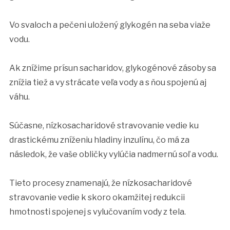
Vo svaloch a pečeni uložený glykogén na seba viaže
vodu.
Ak znížime prísun sacharidov, glykogénové zásoby sa
znížia tiež a vy strácate veľa vody a s ňou spojenú aj
váhu.
Súčasne, nízkosacharidové stravovanie vedie ku
drastickému zníženiu hladiny inzulínu, čo má za
následok, že vaše obličky vylúčia nadmernú soľ a vodu.
Tieto procesy znamenajú, že nízkosacharidové
stravovanie vedie k skoro okamžitej redukcii
hmotnosti spojenej s vylučovaním vody z tela.