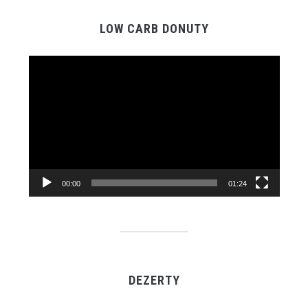
LOW CARB DONUTY
Video
prehrávač
00:00
01:24
DEZERTY