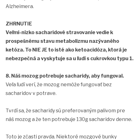
Alzheimera.
ZHRNUTIE
Veľmi-nízko sacharidové stravovanie vedie k
prospešnému stavu metabolizmu nazývaného
ketóza. To NIE JE to isté ako ketoacidóza, ktorá je
nebezpečná a vyskytuje sa u ľudí s cukrovkou typu 1.
8. Náš mozog potrebuje sacharidy, aby fungoval.
Veľa ľudí verí, že mozog nemôže fungovať bez
sacharidov v potrave.
Tvrdí sa, že sacharidy sú preferovaným palivom pre
náš mozog a že ten potrebuje 130g sacharidov denne.
Toto je zčasti pravda. Niektoré mozgové bunky