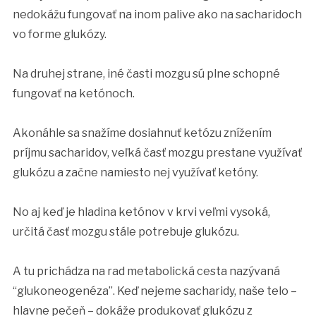
nedokážu fungovať na inom palive ako na sacharidoch
vo forme glukózy.
Na druhej strane, iné časti mozgu sú plne schopné
fungovať na ketónoch.
Akonáhle sa snažíme dosiahnuť ketózu znížením
príjmu sacharidov, veľká časť mozgu prestane využívať
glukózu a začne namiesto nej využívať ketóny.
No aj keď je hladina ketónov v krvi veľmi vysoká,
určitá časť mozgu stále potrebuje glukózu.
A tu prichádza na rad metabolická cesta nazývaná
“glukoneogenéza”. Keď nejeme sacharidy, naše telo –
hlavne pečeň – dokáže produkovať glukózu z