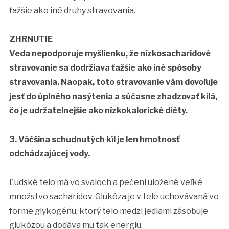
ťažšie ako iné druhy stravovania.
ZHRNUTIE
Veda nepodporuje myšlienku, že nízkosacharidové
stravovanie sa dodržiava ťažśie ako iné spôsoby
stravovania. Naopak, toto stravovanie vám dovoľuje
jesť do úplného nasýtenia a súčasne zhadzovať kilá,
čo je udržatelnejšie ako nízkokalorické diéty.
3. Väčšina schudnutých kíl je len hmotnosť
odchádzajúcej vody.
Ľudské telo má vo svaloch a pečeni uložené veľké
množstvo sacharidov. Glukóza je v tele uchovávaná vo
forme glykogénu, ktorý telo medzi jedlami zásobuje
glukózou a dodáva mu tak energiu.