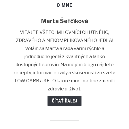
O MNE
Marta Šefčíková
VITAJTE VŠETCI MILOVNÍCI CHUTNÉHO,
ZDRAVÉHO A NEKOMPLIKOVANÉHO JEDLA!
Volám sa Marta a rada varím rýchle a
jednoduché jedlá z kvalitných a ľahko
dostupných surovín. Na mojom blogu nájdete
recepty, informácie, rady a skúsenosti zo sveta
LOW CARB a KETO, ktoré mne osobne zmenili
zdravie aj život.
ČÍTAŤ ĎALEJ