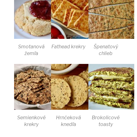
Smotanová
Fathead krekry
Špenatový
žemľa
chlieb
Semienkové
Hrnčeková
Brokolicové
krekry
knedľa
toasty