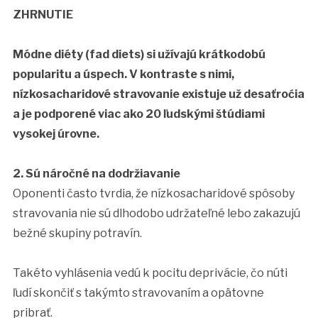
ZHRNUTIE
Módne diéty (fad diets) si užívajú krátkodobú
popularitu a úspech. V kontraste s nimi,
nízkosacharidové stravovanie existuje už desaťroćia
a je podporené viac ako 20 ľudskými štúdiami
vysokej úrovne.
2. Sú náročné na dodržiavanie
Oponenti často tvrdia, že nízkosacharidové spôsoby
stravovania nie sú dlhodobo udržateľné lebo zakazujú
bežné skupiny potravín.
Takéto vyhlásenia vedú k pocitu deprivácie, čo núti
ľudí skončiť s takýmto stravovaním a opätovne
pribrať.