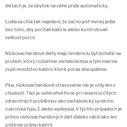
diétach je, že úbytok na váhe príde automaticky.
Ľudia sa cítia tak najedení, že začnú jesť menej jedla
bez toho, aby počítali kalórie alebo kontrolovali
veľkosť porcii.
Nízkosacharidové diéty majú tendenciu byť bohaté na
proteín, ktorý rozbehne metabolizmus a tým mierne
zvýši množstvo kalórii, ktoré počas dňa spálime.
Plus, nízkosacharidové stravovanie nie je vždy len o
chudnutí. Tiež je veľmi efektívne pri riešení určitých
zdravotných problémov ako metabolický syndróm,
cukrovka typu 2, alebo epilepsia. V týchto prípadoch je
prínos nízkosacharidových diét ďaleko väčší ako len
zníženie príjmu kalórii.