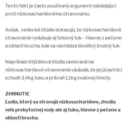
Tento fakt je často používaný argument nabádajúci
proti nízkosacharidovému stravovaniu.
Avšak, vedecké štúdie dokazujú, že nízkosacharidové
stravovanie redukuje aj telesný tuk – hlavne z pečene
a oblasti brucha, kde sa nachádza škodlivý brušný tuk.
Napríklad: 6týždňová štúdia zameraná na
nízkosacharidové stravovanie ukázala, že jej účastníci
schudli 3,4kg tuku a pribrali 1,1kg svalovej hmoty.
ZHRNUTIE
Ľudia, ktorý sa stravujú nízkosacharidovo, zhodia
veľa prebytočnej vody ale aj tuku, hlavne z pečene a
oblasti brucha.