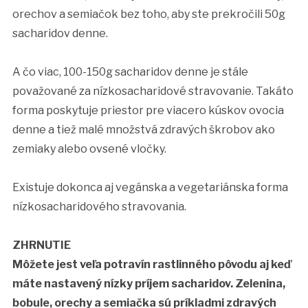
orechov a semiačok bez toho, aby ste prekročili 50g
sacharidov denne.
A čo viac, 100-150g sacharidov denne je stále
považované za nízkosacharidové stravovanie. Takáto
forma poskytuje priestor pre viacero kúskov ovocia
denne a tiež malé množstvá zdravých škrobov ako
zemiaky alebo ovsené vločky.
Existuje dokonca aj vegánska a vegetariánska forma
nízkosacharidového stravovania.
ZHRNUTIE
Môžete jest veľa potravín rastlinného pôvodu aj keď
máte nastavený nízky príjem sacharidov. Zelenina,
bobule, orechy a semiačka sú príkladmi zdravých