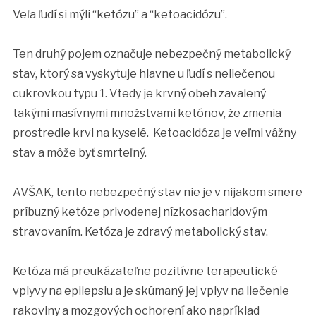
Veľa ľudí si mýli “ketózu” a “ketoacidózu”.
Ten druhý pojem označuje nebezpečný metabolický
stav, ktorý sa vyskytuje hlavne u ľudí s neliečenou
cukrovkou typu 1. Vtedy je krvný obeh zavalený
takými masívnymi množstvami ketónov, že zmenia
prostredie krvi na kyselé. Ketoacidóza je veľmi vážny
stav a môže byť smrteľný.
AVŠAK, tento nebezpečný stav nie je v nijakom smere
príbuzný ketóze privodenej nízkosacharidovým
stravovaním. Ketóza je zdravý metabolický stav.
Ketóza má preukázateľne pozitívne terapeutické
vplyvy na epilepsiu a je skúmaný jej vplyv na liečenie
rakoviny a mozgových ochorení ako napríklad