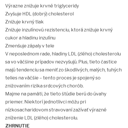
Výrazne znižuje krvné triglyceridy
Zvyšuje HDL (dobrý) cholesterol
Znižuje krvný tlak
Znižuje inzulínovú rezistenciu, ktorá znižuje krvný
cukor a hladinu inzulínu
Zmenšuje zápaly v tele
V neposlednom rade, hladiny LDL (zlého) cholesterolu
sa vo väčšine prípadov nezvyšujú. Plus, tieto častice
majú tendenciu sa meniť zo škodlivých, malých, tuhých
telies na väčšie – tento proces je spojený so
znižovaním rizika srdcových chorôb.
Majme na pamäti, že tieto štúdie berú do úvahy
priemer. Niektorí jednotlivci môžu pri
nízkosacharidovom stravovaní zažívať výrazné
zníženie LDL (zlého) cholesterolu.
ZHRNUTIE