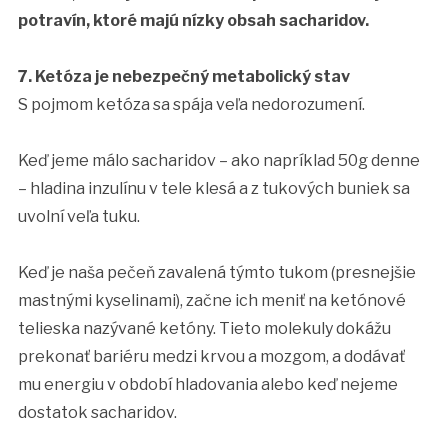
potravín, ktoré majú nízky obsah sacharidov.
7. Ketóza je nebezpečný metabolický stav
S pojmom ketóza sa spája veľa nedorozumení.
Keď jeme málo sacharidov – ako napríklad 50g denne
– hladina inzulínu v tele klesá a z tukových buniek sa
uvolní veľa tuku.
Keď je naša pečeň zavalená týmto tukom (presnejšie
mastnými kyselinami), začne ich meniť na ketónové
telieska nazývané ketóny. Tieto molekuly dokážu
prekonať bariéru medzi krvou a mozgom, a dodávať
mu energiu v období hladovania alebo keď nejeme
dostatok sacharidov.