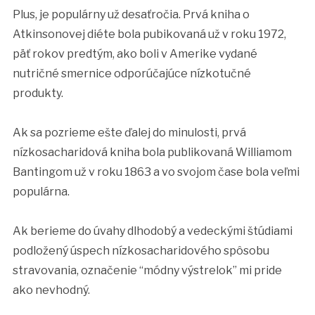
Plus, je populárny už desaťročia. Prvá kniha o
Atkinsonovej diéte bola pubikovaná už v roku 1972,
päť rokov predtým, ako boli v Amerike vydané
nutričné smernice odporúčajúce nízkotučné
produkty.
Ak sa pozrieme ešte ďalej do minulosti, prvá
nízkosacharidová kniha bola publikovaná Williamom
Bantingom už v roku 1863 a vo svojom čase bola veľmi
populárna.
Ak berieme do úvahy dlhodobý a vedeckými štúdiami
podložený úspech nízkosacharidového spôsobu
stravovania, označenie “módny výstrelok” mi pride
ako nevhodný.