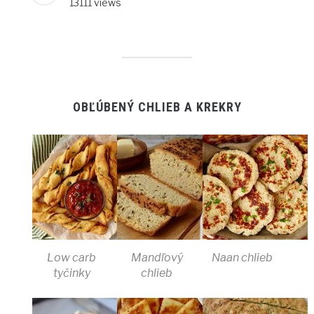
13111 views
OBĽÚBENÝ CHLIEB A KREKRY
Low carb
Mandľový
Naan chlieb
tyčinky
chlieb