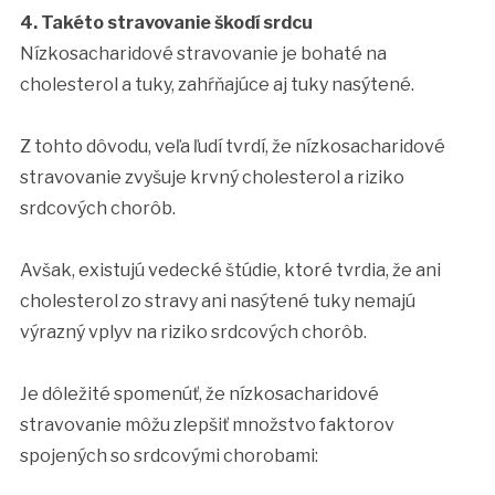
4. Takéto stravovanie škodí srdcu
Nízkosacharidové stravovanie je bohaté na
cholesterol a tuky, zahŕňajúce aj tuky nasýtené.
Z tohto dôvodu, veľa ľudí tvrdí, že nízkosacharidové
stravovanie zvyšuje krvný cholesterol a riziko
srdcových chorôb.
Avšak, existujú vedecké štúdie, ktoré tvrdia, že ani
cholesterol zo stravy ani nasýtené tuky nemajú
výrazný vplyv na riziko srdcových chorôb.
Je dôležité spomenúť, že nízkosacharidové
stravovanie môžu zlepšiť množstvo faktorov
spojených so srdcovými chorobami: