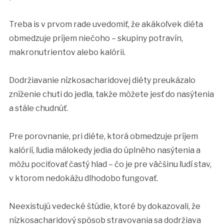
Treba is v prvom rade uvedomiť, že akákoľvek diéta
obmedzuje príjem niečoho – skupiny potravín,
makronutrientov alebo kalórii.
Dodržiavanie nízkosacharidovej diéty preukázalo
zníženie chuti do jedla, takže môžete jesť do nasýtenia
a stále chudnúť.
Pre porovnanie, pri diéte, ktorá obmedzuje príjem
kalórií, ľudia málokedy jedia do úplného nasýtenia a
môžu pociťovať častý hlad – čo je pre väčšinu ľudí stav,
v ktorom nedokážu dlhodobo fungovať.
Neexistujú vedecké štúdie, ktoré by dokazovali, že
nízkosacharidový spôsob stravovania sa dodržiava