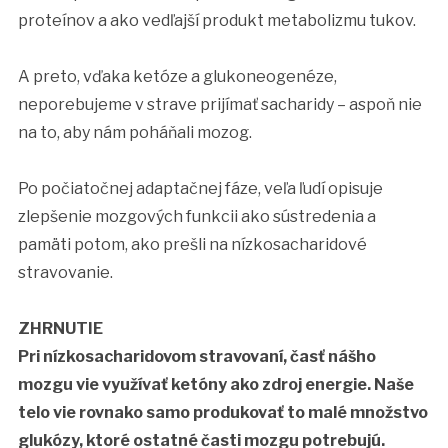
proteínov a ako vedľajší produkt metabolizmu tukov.
A preto, vďaka ketóze a glukoneogenéze,
neporebujeme v strave prijímať sacharidy – aspoň nie
na to, aby nám poháňali mozog.
Po počiatočnej adaptačnej fáze, veľa ľudí opisuje
zlepšenie mozgových funkcii ako sústredenia a
pamäti potom, ako prešli na nízkosacharidové
stravovanie.
ZHRNUTIE
Pri nízkosacharidovom stravovaní, časť nášho
mozgu vie využívať ketóny ako zdroj energie. Naše
telo vie rovnako samo produkovať to malé množstvo
glukózy, ktoré ostatné časti mozgu potrebujú.