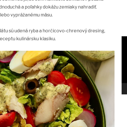
jednoduchá a poľahky dokážu zemiaky nahradiť.
 alebo vyprážanému mäsu.
látu sú udená ryba a horčicovo-chrenový dresing,
receptu kulinársku klasiku.