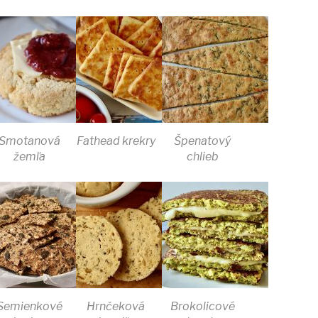
Smotanová
Fathead krekry
Špenatový
žemľa
chlieb
Semienkové
Hrnčeková
Brokolicové