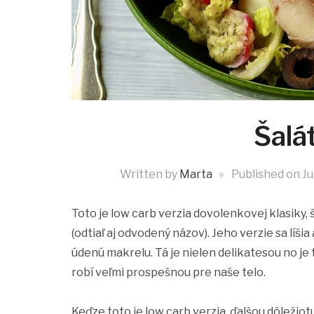
Šalá
Written by
Marta
Published on
Ju
Toto je low carb verzia dovolenkovej klasiky,
(odtiaľ aj odvodený názov). Jeho verzie sa líšia
údenú makrelu. Tá je nielen delikatesou no je
robí veľmi prospešnou pre naše telo.
Keďze toto je low carb verzia, ďalšou dôleži