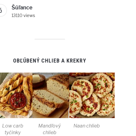
Šúľance
13110 views
OBĽÚBENÝ CHLIEB A KREKRY
Low carb
Mandľový
Naan chlieb
tyčinky
chlieb