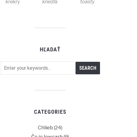
krekry
knedľa
toasty
HĽADAŤ
CATEGORIES
Chlieb
(24)
Čo je lowcarb
(9)