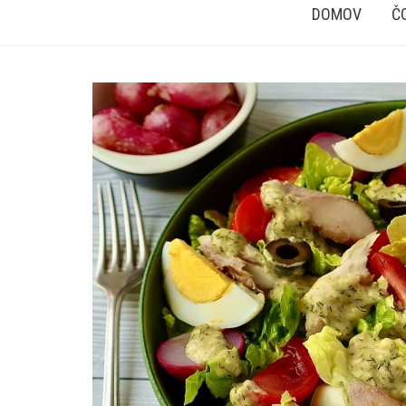
DOMOV
Č