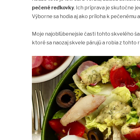
pečené reďkovky
. Ich príprava je skutočne 
Výborne sa hodia aj ako príloha k pečenému
Moje najobľúbenejsie časti tohto skvelého ša
ktoré sa naozaj skvele párujú a robia z tohto 