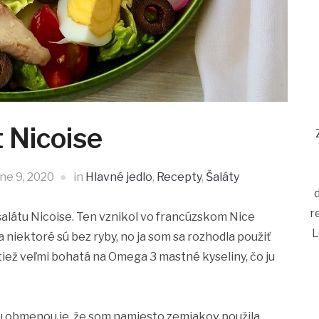
t Nicoise
ne 9, 2020
in
Hlavné jedlo
,
Recepty
,
Šaláty
r
 šalátu Nicoise. Ten vznikol vo francúzskom Nice
L
 a niektoré sú bez ryby, no ja som sa rozhodla použiť
 tiež veľmi bohatá na Omega 3 mastné kyseliny, čo ju
otu obmenou je, že som namiesto zemiakov použila