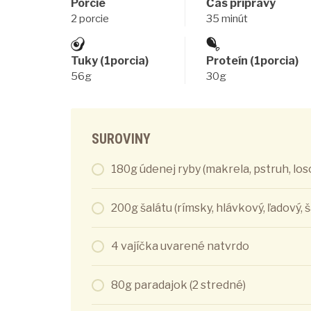
Porcie
Čas prípravy
2 porcie
35 minút
Tuky (1porcia)
Proteín (1porcia)
56g
30g
SUROVINY
180g údenej ryby (makrela, pstruh, los
200g šalátu (rímsky, hlávkový, ľadový, 
4 vajíčka uvarené natvrdo
80g paradajok (2 stredné)