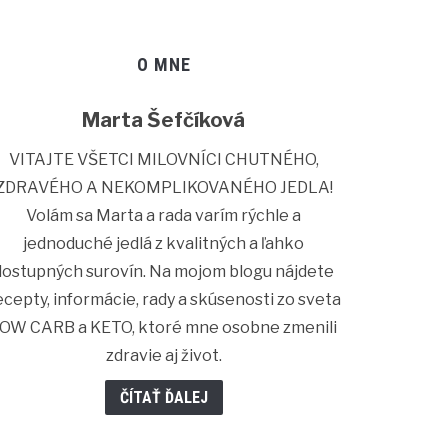
O MNE
Marta Šefčíková
VITAJTE VŠETCI MILOVNÍCI CHUTNÉHO,
ZDRAVÉHO A NEKOMPLIKOVANÉHO JEDLA!
Volám sa Marta a rada varím rýchle a
jednoduché jedlá z kvalitných a ľahko
dostupných surovín. Na mojom blogu nájdete
ecepty, informácie, rady a skúsenosti zo sveta
OW CARB a KETO, ktoré mne osobne zmenili
zdravie aj život.
ČÍTAŤ ĎALEJ