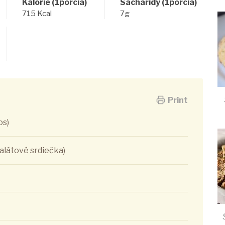
Kalórie (1porcia)
Sacharidy (1porcia)
715 Kcal
7g
Print
os)
šalátové srdiečka)