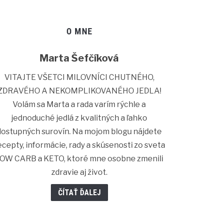
O MNE
Marta Šefčíková
VITAJTE VŠETCI MILOVNÍCI CHUTNÉHO,
ZDRAVÉHO A NEKOMPLIKOVANÉHO JEDLA!
Volám sa Marta a rada varím rýchle a
jednoduché jedlá z kvalitných a ľahko
dostupných surovín. Na mojom blogu nájdete
ecepty, informácie, rady a skúsenosti zo sveta
OW CARB a KETO, ktoré mne osobne zmenili
zdravie aj život.
ČÍTAŤ ĎALEJ