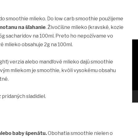
do smoothie mlieko. Do low carb smoothie použijeme
motanu na šľahanie
. Živočíšne mlieko (kravské, kozie
 5g sacharidov na 100ml. Preto ho nepožívame vo
é mlieko obsahuje 2g na 100ml.
ght) verzia alebo mandľové mlieko dajú smoothie
ovým mliekom je smoothie, kvôli vysokému obsahu
tné.
pridaných sladidiel.
alebo baby špenátu.
Obohatia smoothie nielen o