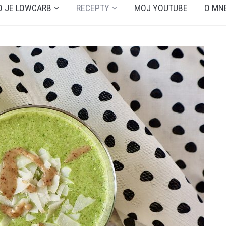
O JE LOWCARB
RECEPTY
MOJ YOUTUBE
O MN