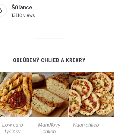
Šúľance
13110 views
OBĽÚBENÝ CHLIEB A KREKRY
Low carb
Mandľový
Naan chlieb
tyčinky
chlieb