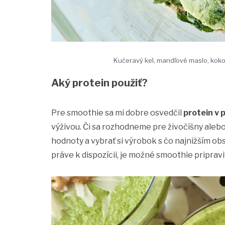
Kučeravý kel, mandľové maslo, koko
Aký protein použiť?
Pre smoothie sa mi dobre osvedčil
protein v 
výživou. Či sa rozhodneme pre živočíšny alebo
hodnoty a vybrať si výrobok s čo najnižším 
práve k dispozícii, je možné smoothie pripravi