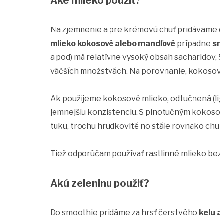
Aké mlieko použiť?
Na zjemnenie a pre krémovú chuť pridávame 
mlieko kokosové alebo mandľové
prípadne
s
a pod) má relatívne vysoký obsah sacharidov,
väčších množstvách. Na porovnanie, kokosov
Ak použijeme kokosové mlieko, odtučnená (li
jemnejšiu konzistenciu. S plnotučným kokos
tuku, trochu hrudkovité no stále rovnako chu
Tiež odporúčam používať rastlinné mlieko bez 
Akú zeleninu použiť?
Do smoothie pridáme za hrsť čerstvého
kelu 