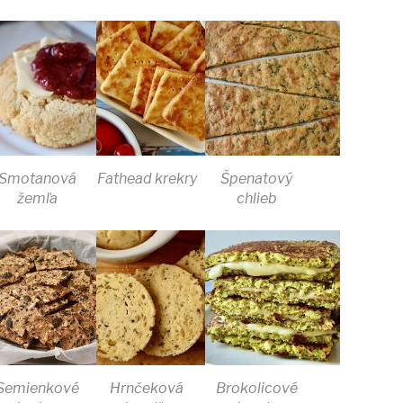
Smotanová
Fathead krekry
Špenatový
žemľa
chlieb
Semienkové
Hrnčeková
Brokolicové