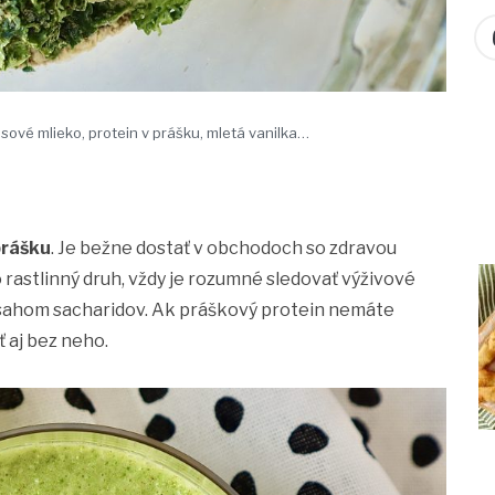
sové mlieko, protein v prášku, mletá vanilka…
prášku
. Je bežne dostať v obchodoch so zdravou
 rastlinný druh, vždy je rozumné sledovať výživové
obsahom sacharidov. Ak práškový protein nemáte
ť aj bez neho.