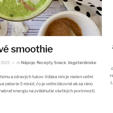
vé smoothie
, 2021
in
Nápoje
,
Recepty
,
Snack
,
Vegetariánske
r
oteinu a zdravých tukov. Vďaka nim je nielen veľmi
L
va zaberie 5 minút, čo je veľmi šikovné ak sa ráno
abrať energiu na zvládnutie všetkých povinností,