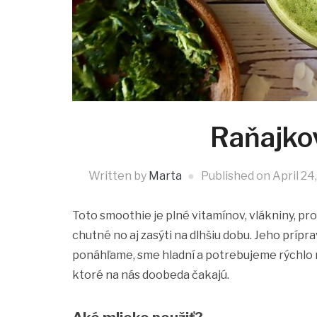
Raňajko
Written by
Marta
Published on
April 24
Toto smoothie je plné vitamínov, vlákniny, pr
chutné no aj zasýti na dlhšiu dobu. Jeho prípra
ponáhľame, sme hladní a potrebujeme rýchlo n
ktoré na nás doobeda čakajú.