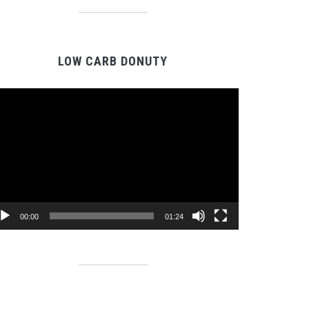
LOW CARB DONUTY
Video
Player
00:00
01:24