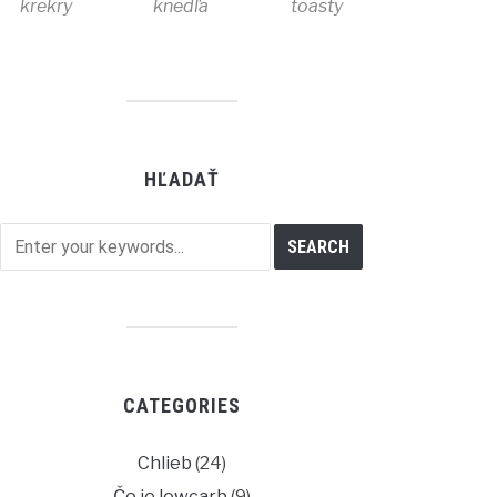
krekry
knedľa
toasty
HĽADAŤ
CATEGORIES
Chlieb
(24)
Čo je lowcarb
(9)