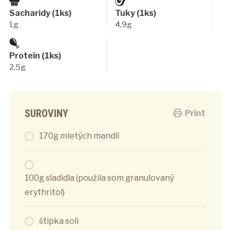
Sacharidy (1ks)
Tuky (1ks)
1g
4,9g
Proteín (1ks)
2,5g
SUROVINY
Print
170g mletých mandlí
100g sladidla (použila som granulovaný
erythritol)
štipka soli