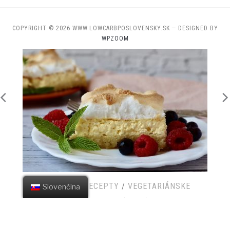
COPYRIGHT © 2026 WWW.LOWCARBPOSLOVENSKY.SK
— DESIGNED BY
WPZOOM
DEZERTY
/
RECEPTY
/
SNACK
/
VEGETARIÁNSKE
Slovenčina
Jahodová cheesecake pena