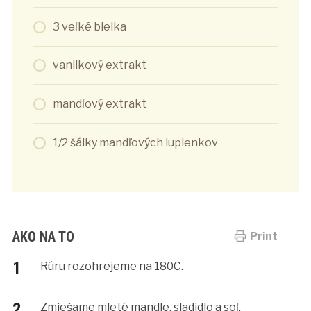
3 veľké bielka
vanilkový extrakt
mandľový extrakt
1/2 šálky mandľových lupienkov
AKO NA TO
Print
Rúru rozohrejeme na 180C.
Zmiešame mleté mandle, sladidlo a soľ.