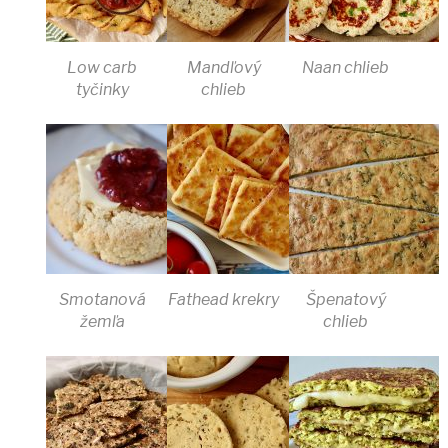
Low carb
Mandľový
Naan chlieb
tyčinky
chlieb
Smotanová
Fathead krekry
Špenatový
žemľa
chlieb