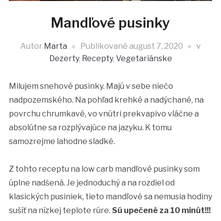
Mandľové pusinky
Autor
Marta
Publikované
august 7, 2020
v
Dezerty
,
Recepty
,
Vegetariánske
Milujem snehové pusinky. Majú v sebe niečo
nadpozemského. Na pohľad krehké a nadýchané, na
povrchu chrumkavé, vo vnútri prekvapivo vláčne a
absolútne sa rozplývajúce na jazyku. K tomu
samozrejme lahodne sladké.
Z tohto receptu na low carb mandľové pusinky som
úplne nadšená. Je jednoduchý a na rozdiel od
klasických pusiniek, tieto mandľové sa nemusia hodiny
sušíť na nízkej teplote rúre.
Sú upečené za 10 minút!!!