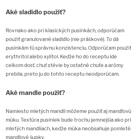
Aké sladidlo použiť?
Rovnako ako pri klasických pusinkách, odporúčam
použiť granulované sladidlo (nie práškové). To dá
pusinkám tú správnu konzistenciu. Odporúčam použit
erythritol alebo xylitol. Keďže ho do receptu ide
celkom dosť, chuť stévie by ostatné chuťe a arómy
prebila, preto ju do tohto receptu neodporúčam.
Aké mandle použiť?
Namiesto mletých mandlí môžeme použiť aj mandľovú
múku. Textúra pusiniek bude trochu jemnejšia ako pri
mletých mandliach, keďže múka neobsahuje pomleté
mandľové šupky.