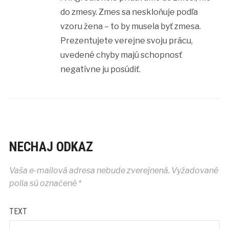
do zmesy. Zmes sa neskloňuje podľa
vzoru žena – to by musela byť zmesa.
Prezentujete verejne svoju prácu,
uvedené chyby majú schopnosť
negatívne ju posúdiť.
NECHAJ ODKAZ
Vaša e-mailová adresa nebude zverejnená.
Vyžadované
polia sú označené
*
TEXT