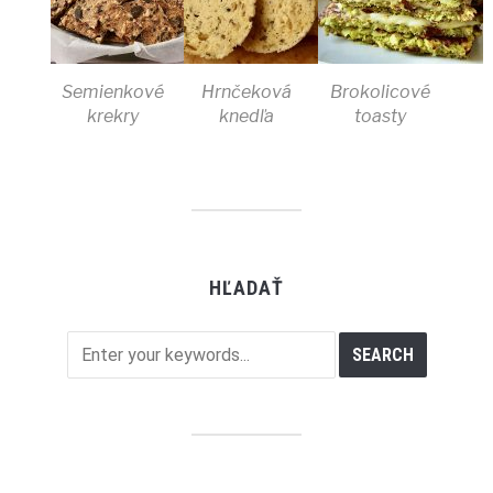
Semienkové
Hrnčeková
Brokolicové
krekry
knedľa
toasty
HĽADAŤ