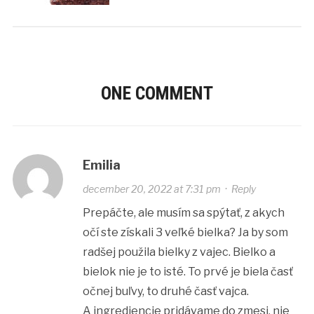
ONE COMMENT
Emilia
december 20, 2022 at 7:31 pm
·
Reply
Prepáčte, ale musím sa spýtať, z akych
očí ste získali 3 veľké bielka? Ja by som
radšej použila bielky z vajec. Bielko a
bielok nie je to isté. To prvé je biela časť
očnej buľvy, to druhé časť vajca.
A ingrediencie pridávame do zmesi, nie