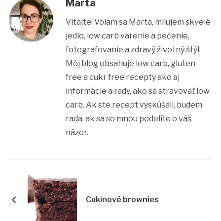
Marta
Vitajte! Volám sa Marta, milujem skvelé
jedlo, low carb varenie a pečenie,
fotografovanie a zdravý životný štýl.
Môj blog obsahuje low carb, gluten
free a cukr free recepty ako aj
informácie a rady, ako sa stravovať low
carb. Ak ste recept vyskúšali, budem
rada, ak sa so mnou podelíte o váš
názor.
Cukinové brownies