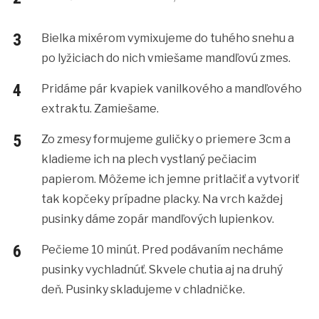
Bielka mixérom vymixujeme do tuhého snehu a
po lyžiciach do nich vmiešame mandľovú zmes.
Pridáme pár kvapiek vanilkového a mandľového
extraktu. Zamiešame.
Zo zmesy formujeme guličky o priemere 3cm a
kladieme ich na plech vystlaný pečiacim
papierom. Môžeme ich jemne pritlačiť a vytvoriť
tak kopčeky prípadne placky. Na vrch každej
pusinky dáme zopár mandľových lupienkov.
Pečieme 10 minút. Pred podávaním necháme
pusinky vychladnúť. Skvele chutia aj na druhý
deň. Pusinky skladujeme v chladničke.