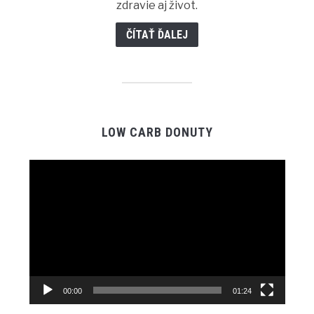
zdravie aj život.
ČÍTAŤ ĎALEJ
LOW CARB DONUTY
Video
prehrávač
00:00
01:24