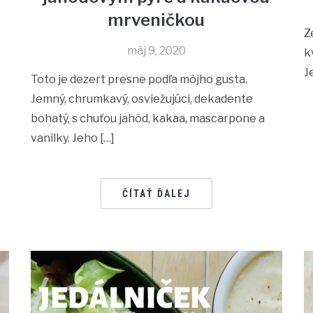
mrveničkou
Z
máj 9, 2020
k
J
Toto je dezert presne podľa môjho gusta.
Jemný, chrumkavý, osviežujúci, dekadente
bohatý, s chuťou jahôd, kakaa, mascarpone a
vanilky. Jeho […]
ČÍTAŤ ĎALEJ