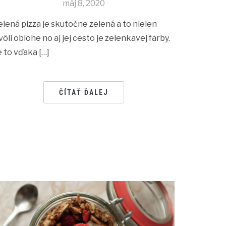
máj 8, 2020
elená pizza je skutočne zelená a to nielen
vôli oblohe no aj jej cesto je zelenkavej farby.
e to vďaka […]
ČÍTAŤ ĎALEJ