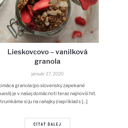
Lieskovcovo – vanilková
granola
január 27, 2020
omáca granola (po slovensky zapekané
uesli) je v našej domácnoti teraz najnovší hit.
hrumkáme si ju na raňajky (napríklad s […]
ČÍTAŤ ĎALEJ