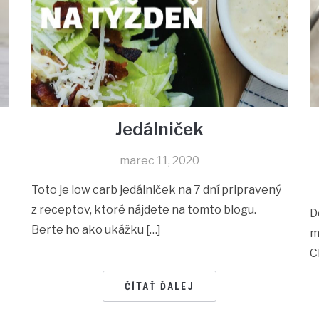
Jedálniček
marec 11, 2020
Toto je low carb jedálniček na 7 dní pripravený
z receptov, ktoré nájdete na tomto blogu.
D
Berte ho ako ukážku […]
m
C
ČÍTAŤ ĎALEJ