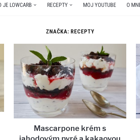
O JE LOWCARB
RECEPTY
MOJ YOUTUBE
O MN
ZNAČKA: RECEPTY
Mascarpone krém s
jahodovým pyré a kakaovou