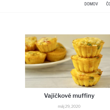
DOMOV
Č
Vajíčkové muffiny
máj 29, 2020