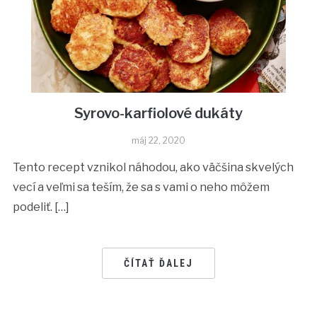
Syrovo-karfiolové dukáty
máj 22, 2020
Tento recept vznikol náhodou, ako väčšina skvelých
vecí a veľmi sa teším, že sa s vami o neho môžem
podeliť. […]
ČÍTAŤ ĎALEJ