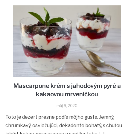
Mascarpone krém s jahodovým pyré a
kakaovou mrveničkou
máj 9, 2020
Toto je dezert presne podľa môjho gusta. Jemný,
chrumkavý, osviežujúci, dekadente bohatý, s chuťou
jahôd, kakaa, mascarpone a vanilky. Jeho […]