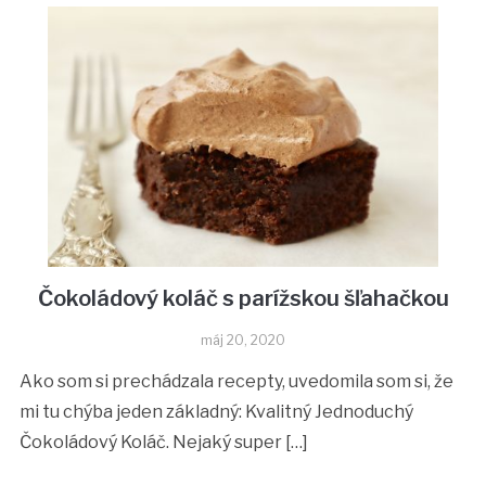
Čokoládový koláč s parížskou šľahačkou
máj 20, 2020
Ako som si prechádzala recepty, uvedomila som si, že
mi tu chýba jeden základný: Kvalitný Jednoduchý
Čokoládový Koláč. Nejaký super […]