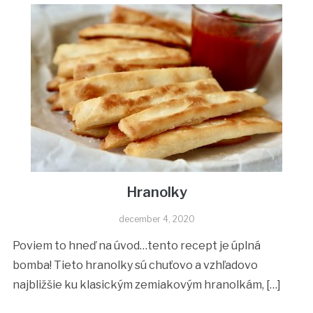
Hranolky
december 4, 2020
Poviem to hneď na úvod…tento recept je úplná
bomba! Tieto hranolky sú chuťovo a vzhľadovo
najbližšie ku klasickým zemiakovým hranolkám, […]