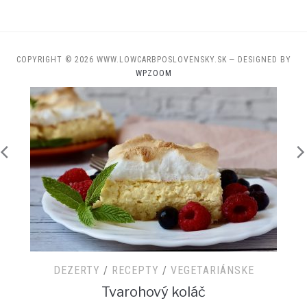
COPYRIGHT © 2026 WWW.LOWCARBPOSLOVENSKY.SK
— DESIGNED BY
WPZOOM
DEZERTY
/
RECEPTY
/
VEGETARIÁNSKE
Tvarohový koláč