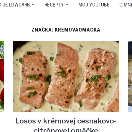
O JE LOWCARB
RECEPTY
MOJ YOUTUBE
O MN
ZNAČKA: KREMOVAOMACKA
Losos v krémovej cesnakovo-
citrónovej omáčke