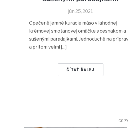
jún 25, 2021
Opečené jemné kuracie mäso v lahodnej
krémovej smotanovej omáčke s cesnakom a
sušenými paradajkami. Jednoduché na prípra
a pritom veľmi […]
ČÍTAŤ ĎALEJ
COP