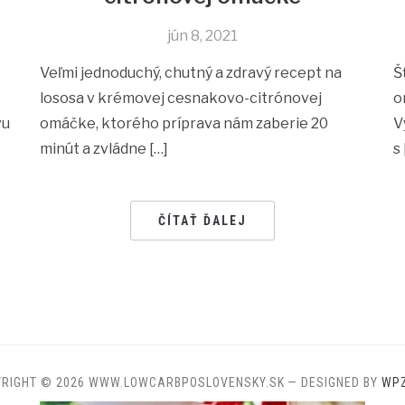
jún 8, 2021
Veľmi jednoduchý, chutný a zdravý recept na
Š
lososa v krémovej cesnakovo-citrónovej
o
vu
omáčke, ktorého príprava nám zaberie 20
V
minút a zvládne […]
s 
ČÍTAŤ ĎALEJ
YRIGHT © 2026 WWW.LOWCARBPOSLOVENSKY.SK
— DESIGNED BY
WP