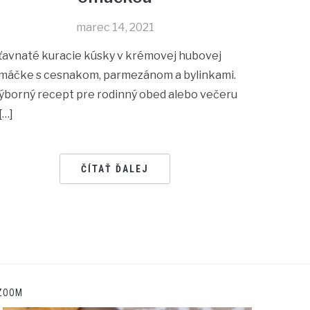
marec 14, 2021
ťavnaté kuracie kúsky v krémovej hubovej
máčke s cesnakom, parmezánom a bylinkami.
ýborný recept pre rodinný obed alebo večeru
[…]
ČÍTAŤ ĎALEJ
ZOOM