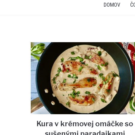
DOMOV
Č
Kura v krémovej omáčke so
sušenými paradajkami